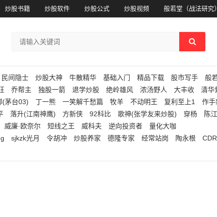
炒股书籍
炒股软件
炒股公式
炒股视频
般若堂（战法研究
民间隐士
炒股大神
牛散精华
基础入门
精品下载
股市写手
般
狂
乔帮主
独股一箭
退学炒股
绝岭雄风
浓汤野人
大丰收
清华
(茅台03)
丁一熊
一笑解千愁篇
牧羊
不动明王
复利至上1
作手
平
落升(江南神鹰)
方新侠
92科比
歌神(张学友来炒股)
穿杨
陈
威廉·欧奈尔
短线之王
威科夫
逆向投资者
量化大咖
ng
sjkzk光月
令胡冲
炒股养家
德隆专家
经常站岗
陶永根
CDR