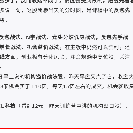
涨多了，反而收购不成了，高度会受到限制，短线先看
多说一句，这股断板当天的分时图，是课程中的
反包先
势。
反包战法、N字战法、龙头分歧低吸战法，反包先手战
增长战法、机会溢价战法，在主板中
仍然可以套利
，
还
线方面
，创业板有分化风险，注意规避中高位股，关注
。
8日早上说的
机构溢价战法
股，昨天早盘又点了它，收盘
3家机会买了1.10亿，每天15亿左右的成交，机会就收
CL科技
（看到12元，昨天训练营中讲的机构盘口股），