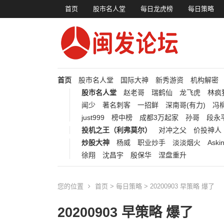
首页
股市名人堂
每日龙虎榜
每日策略
首页
股市名人堂
国际大神
新秀游资
机构解密
股市名人堂
赵老哥
瑞鹤仙
龙飞虎
林疯
闻少
著名刺客
一招鲜
深南哥(有力)
冯柳
just999
榜中榜
成都3万起家
孙哥
段永
投机之王（利弗莫尔）
对冲之父
价投神人
炒股大神
杨威
职业炒手
淡淡烟火
Aski
徐翔
沈昌宇
殷保华
涅盘重升
您的位置
首页
>
每日策略
> 20200903 早策略 爆了
20200903 早策略 爆了