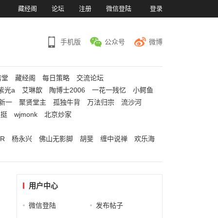
）
藏经阁
论坛
注册
微信登陆
登录
手机版
公众号
微博
若堂
藏经阁
每日策略
交流论坛
紫光a
艾琳歆
陶博士2006
一花一残忆
小鳄鱼
新一
聚贤堂主
孤独牛背
万法归宗
流沙河
江挺
wjmonk
北京炒家
R
杨永兴
佛山无影脚
胡斐
缠中说禅
欢乐海
用户中心
微信登陆
发布帖子