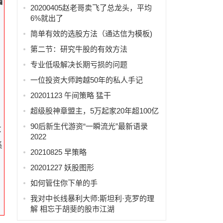
看
20200405赵老哥卖飞了总龙头，平均
6%就出了
简单有效的选股方法（通达信为模板)
第二节：研究牛股的有效方法
专业低吸解决长期亏损的问题
一位投资大师跨越50年的私人手记
20201123 午间策略 猛干
超级股神章盟主，5万起家20年超100亿
90后新生代游资“一瞬流光”最新语录
大
2022
集
20210825 早策略
20201227 妖股图形
如何管住你下单的手
我对中长线暴利大师:斯坦利·克罗的理
解 相忘于胡斐的股市江湖