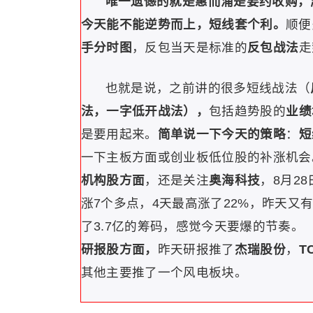
唯一遗憾的就是
惠而浦
是要约收购，
今天能不能逆势而上，短线套个利。
顺便
手分时图
，反包当天是标准的
反包战法
走
也就是说，之前讲的很多短线战法（
法，一字低开战法），
包括趋势股的
业绩
是要用起来。
简单说一下今天的策略
：
短
一下主板方面或创业板低位股的补涨机会
机构股方面
，还是关注
奥海科技
，8月2
涨7个多点，4天最高涨了22%，昨天又有
了3.7亿的筹码，感觉今天要爆的节奏。
研报股方面，
昨天研报推了
杰瑞股份
，
T
其他主要推了一个风电板块。