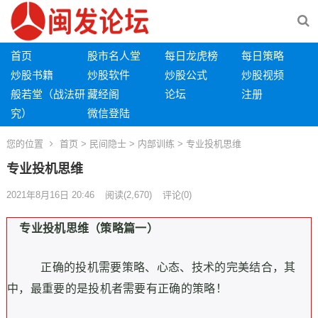
首页
股市名人堂
每日龙虎榜
每日策略
炒股书籍
炒股软件
炒股公式
炒股视频
般若堂（战法研
藏经阁
论坛
注册
究）
微信登陆
您的位置
首页
>
民间隐士
>
内部训练
> 专业投机思维
专业投机思维
2021年8月16日 20:46
阅读
(2,670)
评论(0)
专业投机思维（策略篇一）
正确的投机需要策略、心态、技术的完美结合，
其
中，最重要的是投机者需要有正确的策略！