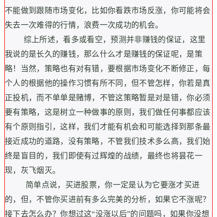
不能做到跟随市场变化，比如你看跌市场反涨，你可能将会
失去一次难得的行情，浪费一次成功的机会。
综上所述，
看多或看空，预测并非赚钱的保证，
这里
我说的是长久的赚钱，那么
什么才是赚钱的保证呢，是策
略！
当然，
策略也有对有错，要根据市场变化不断修正，每
个人的根据他的操作习惯有所不同，但不管怎样，你若是真
正投机，而不单单是赌博，不管这策略暂是对是错，你必须
要有策略，这是树立一种做事的原则，
我们做任何事都应该
有个原则指引，这样，我们才能有机会和可能选择到那条最
接近成功的道路，没有策略，不管我们技术多么高，我们始
终是盲目的，我们即使有过辉煌的战绩，最终也将昙花一
现，灰飞烟灭。
简单点说，买进股票，你一定是认为它要涨才买进
的，但，不管你买进前有多么完美的分析，如果它不涨呢？
接下去怎么办？你想过这“没涨以后”的问题吗，如果你没想