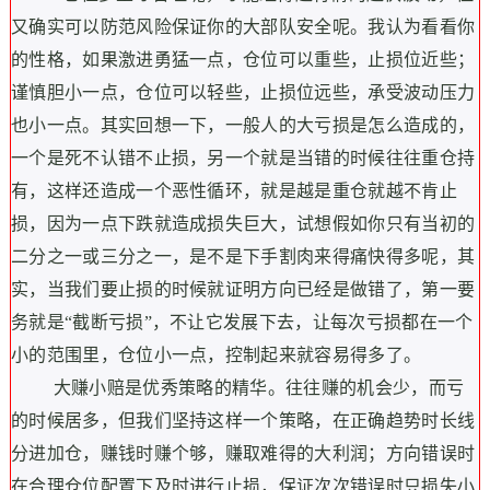
又确实可以防范风险保证你的大部队安全呢。
我认为看看你
的性格，如果激进勇猛一点，仓位可以重些，止损位近些；
谨慎胆小一点，仓位可以轻些，止损位远些，承受波动压力
也小一点。其实回想一下，一般人的大亏损是怎么造成的，
一个是死不认错不止损，另一个就是当错的时候往往重仓持
有，这样还造成一个恶性循环，就是越是重仓就越不肯止
损，因为一点下跌就造成损失巨大，试想假如你只有当初的
二分之一或三分之一，是不是下手割肉来得痛快得多呢，其
实，当我们要止损的时候就证明方向已经是做错了，第一要
务就是“截断亏损”，不让它发展下去，让每次亏损都在一个
小的范围里，仓位小一点，控制起来就容易得多了。
大赚小赔是优秀策略的精华。
往往赚的机会少，而亏
的时候居多，但我们坚持这样一个策略，在正确趋势时长线
分进加仓，赚钱时赚个够，赚取难得的大利润；方向错误时
在合理仓位配置下及时进行止损，保证次次错误时只损失小