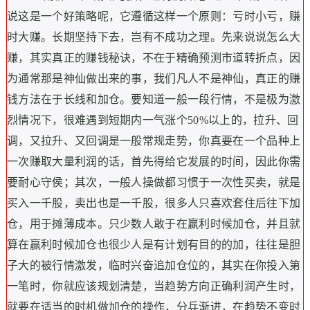
说这是一个好策略呢，它遵循这样一个原则：亏时小亏，赚
时大赚。长期坚持下去，岂有不成功之理。
先来说说怎么大
赚，其实真正的赚钱秘诀，不在于精确预测市道转折点，因
为通常那是神仙做出来的事，我们凡人不是神仙，真正的赚
钱方法在于长线和加仓。要知道一般一段行情，不是极为激
烈情况下，很难遇到短期内一气涨个50%以上的，拉升、回
调，又拉升、又回调是一般常规走势，你真要在一个品种上
一次赚取大量利润的话，首先得给它发展的时间，因此你需
要耐心守侯；其次，一般人操做都习惯于一次性买卖，就是
买入一千股，卖出也是一千股，很多人只喜欢套住后往下加
仓，用于摊薄成本。只少数人敢于在赢利时候加仓，并且就
算在赢利时候加仓也很少人是有计划有目的的加，往往是胆
子大的被行情激发，临时兴奋追加仓位的，其实在你投入第
一笔时，你就应该规划清楚，当趋势方向正确利润产生时，
就要在适当的时机做加仓的操作，分兵渐进，在趋势不变时