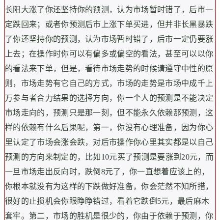
长阳大涨了你还坚持你的预测，认为市场暂时错了，后市一
定跌回来；或者你预测后市上涨下单买进，但并非长黑暴跌
了你还坚持你的预测，
认为市场暂时错了，后市一定仍要涨
上去；在操作时你可以有偏多或偏空的看法，甚至可以以你
的看法来下单，但是，
看待市场走势的时候请遵守中性的原
则，市场走势有它自己的方式，市场的走势是市场中成千上
万参与者合力结果的选择方向，你一个人的预测是不能决定
市场走向的，预测只是那一刻，但不能永久依赖那预测，
这
样的依赖有什么后果呢，第一，你没有心理准备，因为你心
里认定了市场会涨会跌，对后市操作你心里其实都是以自己
预测的方向来制定的，比如10元买了预测是要涨到20元，而
一旦市场走出反向时，跌倒8元了，你一直想着应该上的，
你根本就没有为这样的下跌做好准备，你会茫然不知所措，
很好的止损机会你眼睁睁错过，看着它跌倒5元，最后麻木
套牢。
第二，市场的胜机是很少的，你由于依赖于预测，你