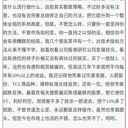
变什么流行做什么，这些其实都是策略，不过好多没有注
意，也没有去完善总结修正自己的方法，把它提升到一个整
体全局的系统高度，但是，不管怎么样，只要你一直坚持你
的方法，不管市场如何变，你一直持之以恒的话，相信你不
会有很糟糕的结局，我几个朋友其中有一个，对技术指标方
法从来不懂不学，就喜欢看公司报表研究公司发展状况，看
出有绩优的样子价格又没有疯炒过的就买，买了一放就2、3
年，当然也有遇到假货被骗的，但是这几年下来居然平均每
年有20%以上的收益，我还记得他死拿过华源发展、火箭股
份、TCL等品种，堪称标准长线投资；还有一位，他就专做
超跌反弹，最喜欢每天搜索最近跌得最狠的股票，管它绩优
ST，利好利空，觉得差不多了就杀一把进去，捞个10%多了
就跑，不管世道怎么变，永远都是这样操作，虽然也常栽跟
头，但至今在市场上也活的不错，怎么也死不了，呵呵。