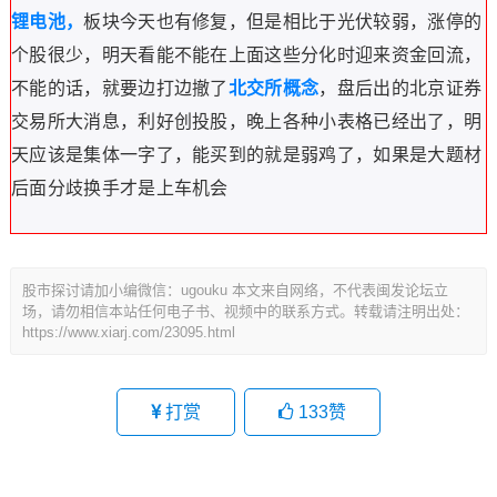
锂电池，
板块今天也有修复，但是相比于光伏较弱，涨停的
个股很少，明天看能不能在上面这些分化时迎来资金回流，
不能的话，就要边打边撤了
北交所概念
，盘后出的
北京
证券
交易
所
大消息，利好创投股，晚上各种小表格已经出了，明
天应该是集体一字了，能买到的就是弱鸡了，如果是大题材
后面分歧换手才是上车机会
股市探讨请加小编微信：ugouku 本文来自网络，不代表闽发论坛立
场，请勿相信本站任何电子书、视频中的联系方式。转载请注明出处：
https://www.xiarj.com/23095.html
打赏
133
赞