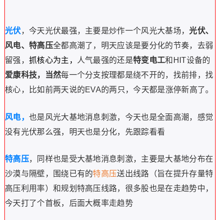
光伏
，今天光伏最强，主要是炒作一个风光大基场，
光伏、
风电、特高压
全都高潮了，明天应该是要分化的节奏，去弱
留强，
抓核心为主，
人气最强的还是
特变电工
和
H
IT设备的
爱康科技，当然
每一个分支按理都是绕不开的，找前排，找
核心，比如前两天说的EVA的两只，今天都是涨停新高了。
风电，
也是风光大基地消息刺激，
今天也是全面高潮，感觉
没有光伏那么强，明天也是分化，先跟踪看看
特高压
，同样也是受
大基地消息刺激，主要是大基地分布在
沙漠与隔壁，围绕已有的
特高压
送出线路（旨在提升存量特
高压利用率）和规划特高压线路，很多股也是在走趋势中，
今天打了个首板，后面大概率走趋势