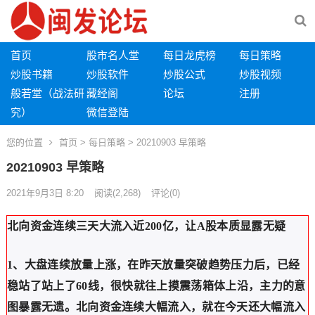
首页
股市名人堂
每日龙虎榜
每日策略
炒股书籍
炒股软件
炒股公式
炒股视频
般若堂（战法研
藏经阁
论坛
注册
究）
微信登陆
您的位置
首页
>
每日策略
> 20210903 早策略
20210903 早策略
2021年9月3日 8:20
阅读
(2,268)
评论(0)
北向资金连续三天大流入近200亿，让A股本质显露无疑
1、大盘连续放量上涨，在昨天放量突破趋势压力后，已经
稳站了站上了60线，很快就往上摸震荡箱体上沿，主力的意
图暴露无遗。北向资金连续大幅流入，就在今天还大幅流入