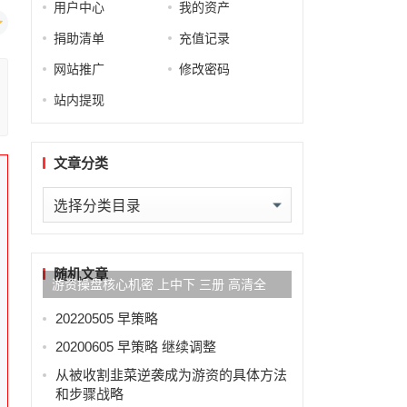
用户中心
我的资产
捐助清单
充值记录
网站推广
修改密码
站内提现
文章分类
。
文
章
分
类
随机文章
游资操盘核心机密 上中下 三册 高清全
20220505 早策略
20200605 早策略 继续调整
从被收割韭菜逆袭成为游资的具体方法
和步骤战略