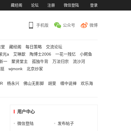
）
藏经阁
论坛
注册
微信登陆
登录
手机版
公众号
微博
若堂
藏经阁
每日策略
交流论坛
紫光a
艾琳歆
陶博士2006
一花一残忆
小鳄鱼
新一
聚贤堂主
孤独牛背
万法归宗
流沙河
江挺
wjmonk
北京炒家
R
杨永兴
佛山无影脚
胡斐
缠中说禅
欢乐海
用户中心
微信登陆
发布帖子