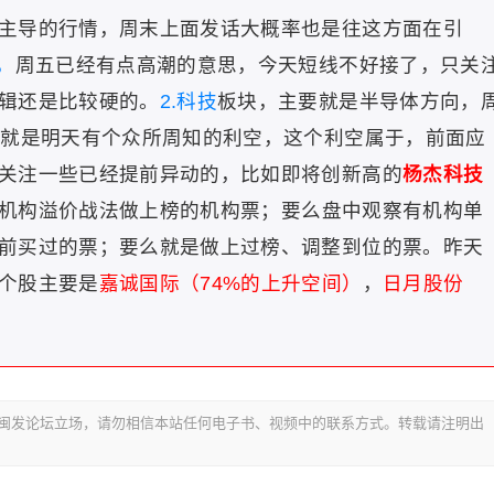
主导的行情，
周末上面发话大概率也是往这方面在引
，
周五已经有点高潮的意思，今天短线不好接了，只关
辑还是比较硬的。
2.科技
板块，主要就是半导体方向，
也就是明天有个众所周知的利空，这个利空属于，前面应
关注一些已经提前异动的，比如即将创新高的
杨杰科技
机构溢价战法做上榜的机构票；要么盘中观察有机构单
前买过的票；要么就是做上过榜、调整到位的票。昨天
个股主要是
嘉诚国际（74%的上升空间）
，
日月股份
代表闽发论坛立场，请勿相信本站任何电子书、视频中的联系方式。转载请注明出