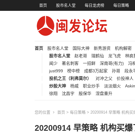
首页
股市名人堂
每日龙虎榜
每日策略
首页
股市名人堂
国际大神
新秀游资
机构解密
股市名人堂
赵老哥
瑞鹤仙
龙飞虎
林疯
闻少
著名刺客
一招鲜
深南哥(有力)
冯柳
just999
榜中榜
成都3万起家
孙哥
段永
投机之王（利弗莫尔）
对冲之父
价投神人
炒股大神
杨威
职业炒手
淡淡烟火
Aski
徐翔
沈昌宇
殷保华
涅盘重升
您的位置
首页
>
每日策略
> 20200914 早策略 机
20200914 早策略 机构