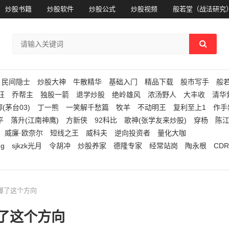
炒股书籍
炒股软件
炒股公式
炒股视频
般若堂（战法研究
民间隐士
炒股大神
牛散精华
基础入门
精品下载
股市写手
般
狂
乔帮主
独股一箭
退学炒股
绝岭雄风
浓汤野人
大丰收
清华
(茅台03)
丁一熊
一笑解千愁篇
牧羊
不动明王
复利至上1
作手
平
落升(江南神鹰)
方新侠
92科比
歌神(张学友来炒股)
穿杨
陈
威廉·欧奈尔
短线之王
威科夫
逆向投资者
量化大咖
ng
sjkzk光月
令胡冲
炒股养家
德隆专家
经常站岗
陶永根
CDR
构买爆了这个方向
买爆了这个方向