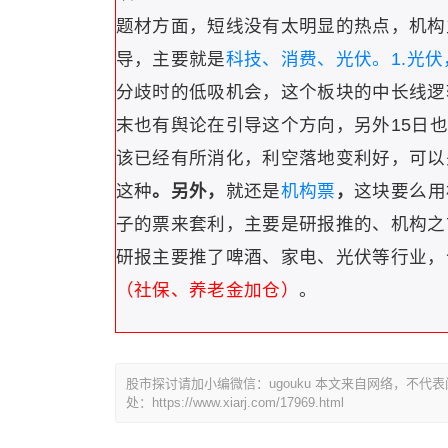
题材方面，短线没有太明显的热点，机构
导，主要就是
科技、消费、光伏。
1.光伏
分歧时的低吸机会，这个板块的中长线逻
末也有舆论在引导这个方向，另外15日
该已经有所消化，利空落地变利好，可以
这种
。
另外，
就还是
机构票
，
这块要么用
子的票来套利，主要是研报推的、机构之
研报主要推了啤酒、家电、光伏等行业，
（社保、养老金加仓）
。
股市探讨请加小编微信：ugouku 本文来自网络，不
处：https://www.xiarj.com/17969.html