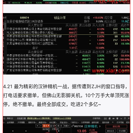
4.21 最为精彩的汉钟精机一战，据传遭到ZJH的窗口指导，
打电话要求撤单，但佛山无影脚关机，10个万手大单顶死涨
停，绝不撤单。最终全部成交，吃进2个多亿~