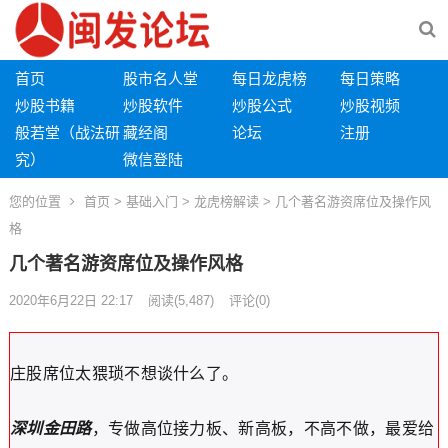
首页
股市名人堂
每日龙虎榜
每日策略
炒股书籍
炒股软件
炒股公式
炒股视频
般若堂（战法研
藏经阁
论坛
注册
究）
微信登陆
您的位置
首页
>
基础入门
>
龙虎榜解读
> 几个著名游资席位及操作风
格
几个著名游资席位及操作风格
2020年6月22日 22:17
阅读
(5,487)
评论(0)
庄股席位太猥琐不想谈什么了。
深圳金田路
，专做高位接力板、新高板，不高不做，最爱给