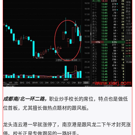
成都南/北一环二路，
职业炒手校长的席位，特点也是做低
位首板，尤其擅长做热点题材的跟风板。
龙头连云港一早就涨停了，南京港是跟风龙二下午才封死涨
停。校长正是专做跟风的一路好手。