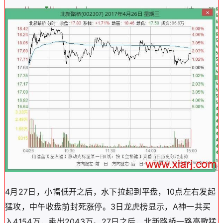
4月27日，小幅低开之后，水下拉起到平盘，10点左右发起
猛攻，中午收盘前封死涨停。3日龙虎榜显示，A神一共买
入4154万，卖出2043万。27日之后，北新路桥一路高歌猛