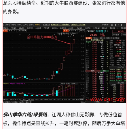
龙头股接盘续命。近期的大牛股西部建设、张家港行都有他
的身影。
佛山季华六路/绿景路
，江湖人称佛山无影脚，专做低位首
板，操作特点是直线拉升，一笔封死涨停，随后万手大单堵