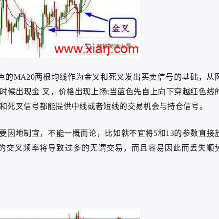
色的MA20两根均线作为金叉和死叉发出买卖信号的基础，从
时候出现金 叉，价格出现上扬;当蓝色先自上向下穿越红色线
叉和死叉信号都能提供中线或者短线的交易机会与持仓信号。
要因地制宜，不能一概而论，比如就不宜将5和13的参数直接
高的交叉频率将导致过多的无谓交易，而且容易因此而丢失顺