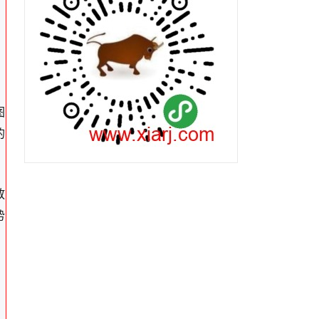
图
的
放
势