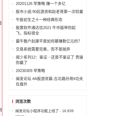
20201126 早策略 赚一个多亿
股市小说:90后游资和赵老哥第一次较量
牛股初生之十一种经典形态
日
股票软件通达信2021 牛市版带你起
飞，指标很全
最牛散户赵建平是如何暴赚数亿元的？
交易系统需要完善，而不是抛弃
闻少系列12：鉴证···还是不鉴证了 贵操
你赢了
20230309 早策略
闽发论坛 #A股游资篇-古北路孙哥#功夫
在盘外
，
浏览次数
到
闽发论坛小程序功能上线了
- 16,839
views