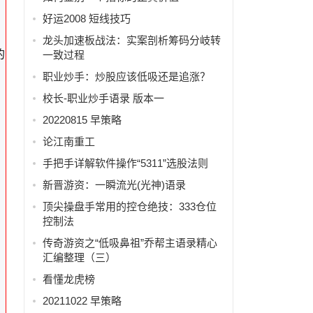
好运2008 短线技巧
龙头加速板战法：实案剖析筹码分岐转
的
一致过程
职业炒手：炒股应该低吸还是追涨？
校长-职业炒手语录 版本一
20220815 早策略
论江南重工
手把手详解软件操作“5311”选股法则
新晋游资：一瞬流光(光神)语录
顶尖操盘手常用的控仓绝技：333仓位
控制法
传奇游资之“低吸鼻祖”乔帮主语录精心
汇编整理（三）
看懂龙虎榜
20211022 早策略