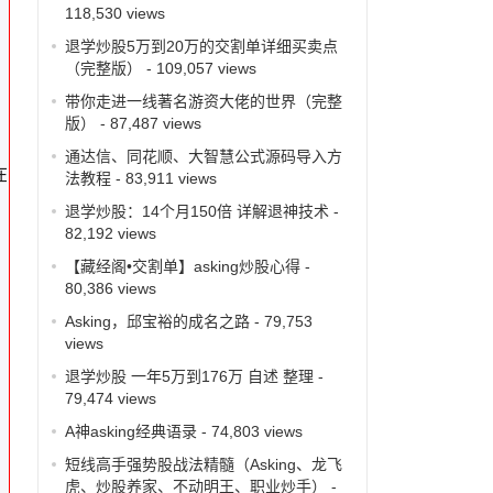
118,530 views
退学炒股5万到20万的交割单详细买卖点
（完整版）
- 109,057 views
带你走进一线著名游资大佬的世界（完整
版）
- 87,487 views
通达信、同花顺、大智慧公式源码导入方
在
法教程
- 83,911 views
退学炒股：14个月150倍 详解退神技术
-
82,192 views
【藏经阁•交割单】asking炒股心得
-
80,386 views
Asking，邱宝裕的成名之路
- 79,753
views
退学炒股 一年5万到176万 自述 整理
-
79,474 views
A神asking经典语录
- 74,803 views
短线高手强势股战法精髓（Asking、龙飞
虎、炒股养家、不动明王、职业炒手）
-