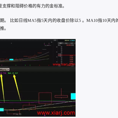
，是支撑和阻碍价格的有力的金标准。
 比如日线MA5指5天内的收盘价除以5 。MA10指10天内
类推。