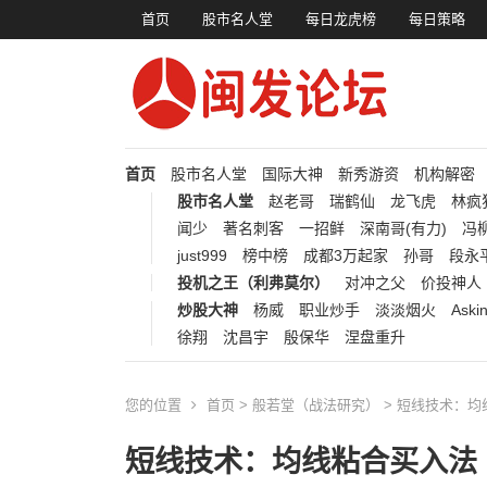
首页
股市名人堂
每日龙虎榜
每日策略
首页
股市名人堂
国际大神
新秀游资
机构解密
股市名人堂
赵老哥
瑞鹤仙
龙飞虎
林疯
闻少
著名刺客
一招鲜
深南哥(有力)
冯柳
just999
榜中榜
成都3万起家
孙哥
段永
投机之王（利弗莫尔）
对冲之父
价投神人
炒股大神
杨威
职业炒手
淡淡烟火
Aski
徐翔
沈昌宇
殷保华
涅盘重升
您的位置
首页
>
般若堂（战法研究）
> 短线技术：
短线技术：均线粘合买入法