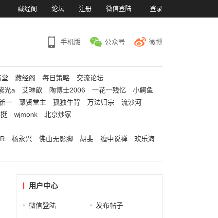
）
藏经阁
论坛
注册
微信登陆
登录
手机版
公众号
微博
若堂
藏经阁
每日策略
交流论坛
紫光a
艾琳歆
陶博士2006
一花一残忆
小鳄鱼
新一
聚贤堂主
孤独牛背
万法归宗
流沙河
江挺
wjmonk
北京炒家
R
杨永兴
佛山无影脚
胡斐
缠中说禅
欢乐海
用户中心
微信登陆
发布帖子