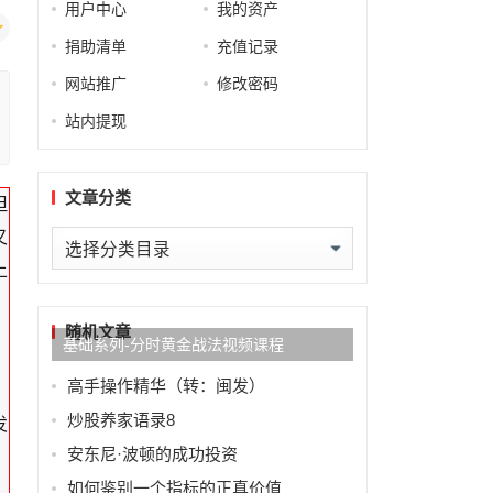
用户中心
我的资产
捐助清单
充值记录
网站推广
修改密码
站内提现
文章分类
但
又
文
上
章
分
类
随机文章
基础系列-分时黄金战法视频课程
高手操作精华（转：闽发）
炒股养家语录8
发
安东尼·波顿的成功投资
如何鉴别一个指标的正真价值