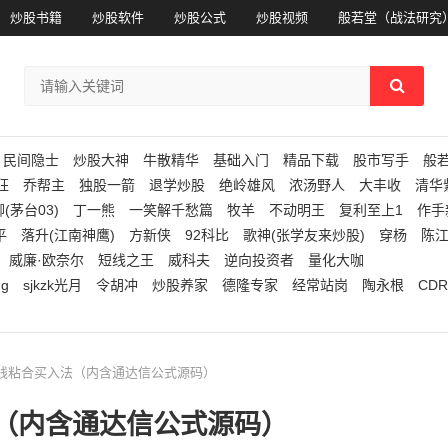
炒股书籍
炒股软件
炒股公式
炒股视频
般若堂（战法研究
民间隐士
炒股大神
牛散精华
基础入门
精品下载
股市写手
般
狂
乔帮主
独股一箭
退学炒股
绝岭雄风
浓汤野人
大丰收
清华
(茅台03)
丁一熊
一笑解千愁篇
牧羊
不动明王
复利至上1
作手
平
落升(江南神鹰)
方新侠
92科比
歌神(张学友来炒股)
穿杨
陈
威廉·欧奈尔
短线之王
威科夫
逆向投资者
量化大咖
ng
sjkzk光月
令胡冲
炒股养家
德隆专家
经常站岗
陶永根
CDR
均线粘合买入法（内含通达信公式源码）
（内含通达信公式源码）