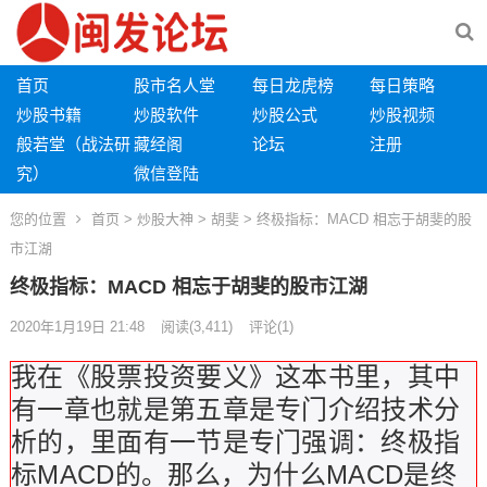
首页
股市名人堂
每日龙虎榜
每日策略
炒股书籍
炒股软件
炒股公式
炒股视频
般若堂（战法研
藏经阁
论坛
注册
究）
微信登陆
您的位置
首页
>
炒股大神
>
胡斐
> 终极指标：MACD 相忘于胡斐的股
市江湖
终极指标：MACD 相忘于胡斐的股市江湖
2020年1月19日 21:48
阅读
(3,411)
评论(1)
我在《股票投资要义》这本书里，其中
有一章也就是第五章是专门介绍技术分
析的，里面有一节是专门强调：终极指
标MACD的。那么，为什么MACD是终