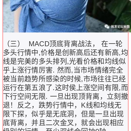
（三）
MACD顶底背离战法， 在一轮
多头行情中,价格是创新高后还有新高,均
线是完美的多头排列,光看价格和均线似
乎上涨行情厉害. 然而,当市场情绪完全
被当前趋势所感染的时候,市场往往已经
运行在第五浪了.这时侯上涨空间有限,而
下行空间无限. 一旦出现顶背离，立刻撤
退！反之，跌势行情中，K线和均线无
限下探，似乎是无底洞，但是一旦出现
底背离，并且二次金叉，就会出现相应