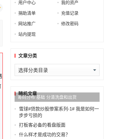
用户中心
我的资产
捐助清单
充值记录
网站推广
修改密码
站内提现
文章分类
文
遇
章
分
可
类
随机文章
筹码分布 基础 分清洗盘和出货
雪球#贷款炒股惨案系列-1# 我是如何一
步步亏损的
打板客必备的看盘版面
什么样才是成功的交易？