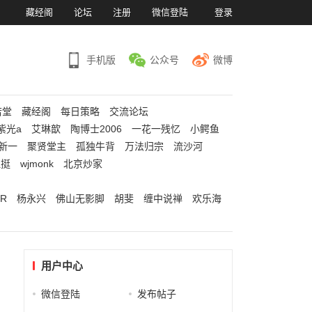
）
藏经阁
论坛
注册
微信登陆
登录
手机版
公众号
微博
若堂
藏经阁
每日策略
交流论坛
紫光a
艾琳歆
陶博士2006
一花一残忆
小鳄鱼
新一
聚贤堂主
孤独牛背
万法归宗
流沙河
江挺
wjmonk
北京炒家
R
杨永兴
佛山无影脚
胡斐
缠中说禅
欢乐海
用户中心
微信登陆
发布帖子