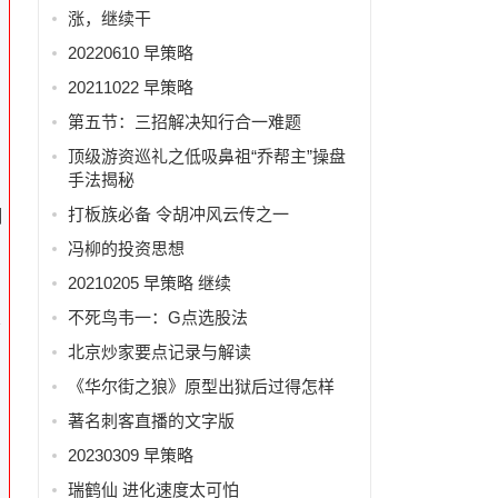
涨，继续干
20220610 早策略
20211022 早策略
第五节：三招解决知行合一难题
顶级游资巡礼之低吸鼻祖“乔帮主”操盘
手法揭秘
打板族必备 令胡冲风云传之一
翻
冯柳的投资思想
20210205 早策略 继续
不死鸟韦一：G点选股法
置
北京炒家要点记录与解读
《华尔街之狼》原型出狱后过得怎样
著名刺客直播的文字版
20230309 早策略
瑞鹤仙 进化速度太可怕