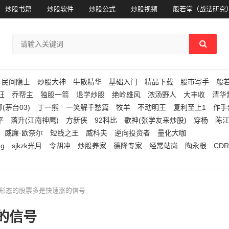
炒股书籍
炒股软件
炒股公式
炒股视频
般若堂（战法研究
民间隐士
炒股大神
牛散精华
基础入门
精品下载
股市写手
般
狂
乔帮主
独股一箭
退学炒股
绝岭雄风
浓汤野人
大丰收
清华
(茅台03)
丁一熊
一笑解千愁篇
牧羊
不动明王
复利至上1
作手
平
落升(江南神鹰)
方新侠
92科比
歌神(张学友来炒股)
穿杨
陈
威廉·欧奈尔
短线之王
威科夫
逆向投资者
量化大咖
ng
sjkzk光月
令胡冲
炒股养家
德隆专家
经常站岗
陶永根
CDR
样形态的股票多是快速涨的信号
的信号