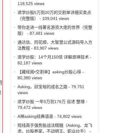
118,525 views
退学炒股5万到20万的交割单详细买卖点
（完整版）
- 109,041 views
带你走进一线著名游资大佬的世界（完整
版）
- 87,481 views
通达信、同花顺、大智慧公式源码导入方
法教程
- 83,907 views
退学炒股：14个月150倍 详解退神技术
-
82,187 views
【藏经阁•交割单】asking炒股心得
-
80,380 views
用
Asking，邱宝裕的成名之路
- 79,751
股
views
退学炒股 一年5万到176万 自述 整理
-
79,472 views
A神asking经典语录
- 74,802 views
短线高手强势股战法精髓（Asking、龙飞
虎、炒股养家、不动明王、职业炒手）
-