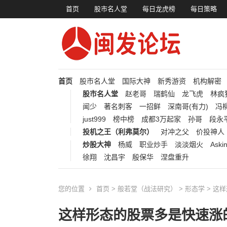
首页
股市名人堂
每日龙虎榜
每日策略
首页
股市名人堂
国际大神
新秀游资
机构解密
股市名人堂
赵老哥
瑞鹤仙
龙飞虎
林疯
闻少
著名刺客
一招鲜
深南哥(有力)
冯柳
just999
榜中榜
成都3万起家
孙哥
段永
投机之王（利弗莫尔）
对冲之父
价投神人
炒股大神
杨威
职业炒手
淡淡烟火
Aski
徐翔
沈昌宇
殷保华
涅盘重升
您的位置
首页
>
般若堂（战法研究）
>
形态学
> 这
这样形态的股票多是快速涨