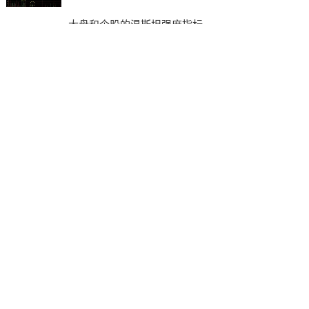
天没有提到趋势要求，关于趋势可以看我以前的文章。
杯柄形态的如果买对，后面利润往往会非常丰厚，但如果杯
柄拐点刚刚出现，后面又给跌破啦，那跌起来也会很要命！
前段时间本人公众号上提到过这只股票，可惜后面杯柄走失
败啦，周线图还感觉没跌多少，你去看日线图，跌幅其实很
大的。
整整跌去啦27%，其实如果它最终是往上突破的，那现在就
应该涨27%，所以欧奈尔讲的7%的止损线要严格执行。这
个票我还是赚了一点点出来的，因为它周杯柄突破之后，又
开始磨磨唧唧，我有些担心，感觉在玩假动作，而且当时大
盘环境其实还蛮好的，关键还是个垃圾股，心里一直提防