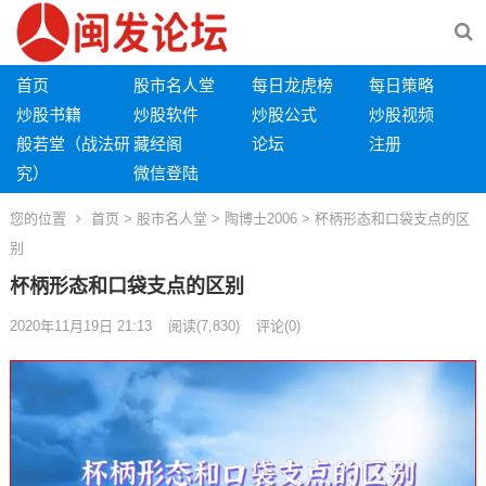
首页
股市名人堂
每日龙虎榜
每日策略
炒股书籍
炒股软件
炒股公式
炒股视频
般若堂（战法研
藏经阁
论坛
注册
究）
微信登陆
您的位置
首页
>
股市名人堂
>
陶博士2006
> 杯柄形态和口袋支点的区
别
杯柄形态和口袋支点的区别
2020年11月19日 21:13
阅读
(7,830)
评论(0)