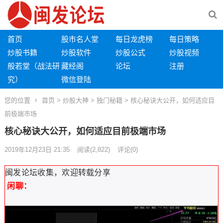
首页
股市名人堂
每日龙虎榜
每日策略
炒股书籍
炒股软件
炒股公式
炒股视频
般若堂（战法研
藏经阁
论坛
注册
究）
微信登陆
您的位置
首页
>
炒股大神
>
独门秘籍
> 核心秘诀大公开，如何适应目
前极端市场
核心秘诀大公开，如何适应目前极端市场
2019年12月23日 21:35
阅读
(2,822)
评论(0)
闽发论坛收集，欢迎转载分享
闲聊：