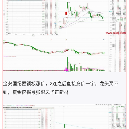
金安国纪覆铜板涨价，2连之后直接竞价一字，龙头买不
到，资金挖掘最强跟风华正新材