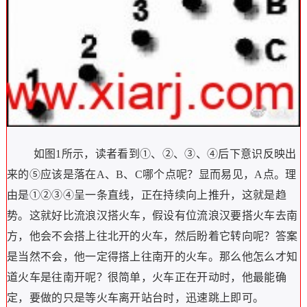
如图1所示，读者看到①、②、③、④后下意识反映出
来的⑤应该是落在A、B、C哪个点呢？显而易见，A点。理
由是①②③④呈一条直线，正在持续向上推升，这就是趋
势。这就好比流浪汉搭火车，假设有位流浪汉要搭火车去南
方，他会不会搭上往北开的火车，然后盼着它转向呢？答案
是当然不会，他一定得搭上往南开的火车。那么他怎么才知
道火车是往南开呢？很简单，火车正在开动时，他最能确
定，要做的只是等火车离开站台时，迅速跳上即可。