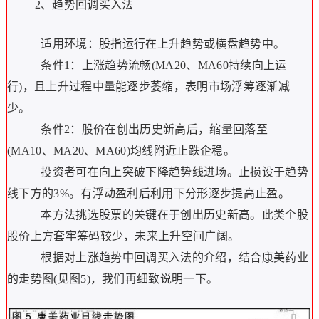
2、趋势回调买入法
适用环境：股指运行在上升趋势或横盘趋势中。
条件1：上涨趋势流畅(MA20、MA60持续向上运
行)，且上升过程中量能逐步萎缩，表明市场浮筹逐渐减
少。
条件2：股价在创出历史新高后，缩量回落至
(MA10、MA20、MA60)均线附近止跌企稳。
投资者可在向上突破下降趋势线进场。止损设于趋势
线下方的3%。有浮动盈利后利用下分形逐步提高止盈。
本方法挑选股票的关键在于创出历史新高。此类个股
股价上方套牢筹码较少，未来上升空间广阔。
根据对上涨趋势中回调买入法的介绍，结合康美药业
的走势图(见图5)，我们再细致说明一下。