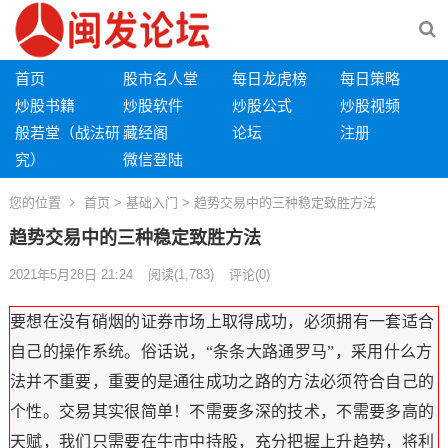
首页
股市名人堂
每日龙虎榜
每日策略
炒股书籍
炒股软件
炒股公式
炒股视频
般若堂（战法研
藏经阁
论坛
注册
究）
微信登陆
您的位置
首页
>
基础入门
> 趋势交易中的三种稳定致胜方法
趋势交易中的三种稳定致胜方法
2021年5月28日 21:24
阅读
(1,783)
评论(0)
要想在没有硝烟的证券市场上取得成功，必须拥有一套适合
自己的操作系统。俗话说，“条条大路通罗马”，采用什么方
法并不重要，重要的是通往成功之路的方法必须符合自己的
个性。交易其实很简单！不需要多深的技术，不需要多高的
天赋，我们只需要在牛市中持股，充分把握上升趋势，将利