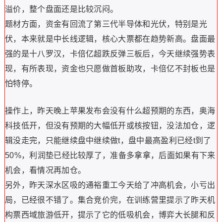
溢价，整个盘面还是比较沉闷。
题材方面，资金有回流了第三代半导体和光伏，特别是光
伏，本来就是中长线逻辑，核心大票都在趋势新高。盘面最
强的是十八罗汉，卡倍亿超跌反弹三板后，今天继续强势表
现，有所表现，资金也只愿做首板助攻，卡倍亿不封板也是
怕特停。
操作上，昨天晚上苹果发布会没有什么超预期的东西，奥海
科技低开，但没有预期的大幅低开或核按钮，没法加仓，逻
辑没走完，只能继续盘中继续做t，盘中最高盈利已经t到了
50%，利润垫已经比较厚了，准备多拿拿，后面如果有下来
机会，看情况再加仓。
另外，昨天深水区吸的通裕重工今天给了冲高机会，小亏出
局，已经很不错了。集合竞价完，在训练营里提示了昨天机
构票西域旅游低开，提示了它的低吸机会，博弈大长腿和反