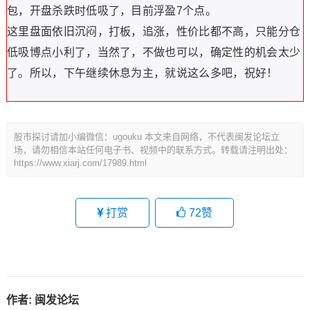
包，开盘杀跌时低吸了，目前浮盈7个点。
这里盘面依旧沉闷，打板，追涨，性价比都不高，只能分仓
低吸博点小利了，当然了，不做也可以，确定性的机会太少
了。所以，下午继续休息为主，就说这么多吧，祝好！
股市探讨请加小编微信：ugouku 本文来自网络，不代表闽发论坛立
场，请勿相信本站任何电子书、视频中的联系方式。转载请注明出处：
https://www.xiarj.com/17989.html
打赏
72
赞
作者:
闽发论坛