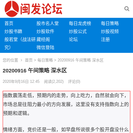
首页
股市名人堂
每日龙虎榜
每日策略
炒股书籍
炒股软件
炒股公式
炒股视频
般若堂（战法研
藏经阁
论坛
注册
究）
微信登陆
您的位置
首页
>
每日策略
> 20200916 午间策略 深水区
20200916 午间策略 深水区
2020年9月16日 12:45
阅读
(2,202)
评论(0)
指数震荡走低，预期内的走势，向上吃力，自然就会向下，
市场总是往阻力最小的方向发展，这里没有支持指数向上的
预期和逻辑。
情绪方面，竞价还是一般，如早盘所说很多个股开盘没什么