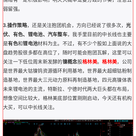
弱留强。
3.操作策略
，还是关注抱团机会，方向已经说了很多次，
光
伏、有色、锂电池、汽车整车
，我手里目前的中长线也主要
是
有色
和
锂电池
材料为主。不过，有不少个股如上面说的大
盘趋势股很多都在高位了，随时可能会抱团瓦解，这里可以
关注一下低位周末新发酵的
镍概念
股
格林美
。
格林美
，
公司
是世界最大钴镍钨资源循环利用基地，世界最大超细钴粉制
造基地，世界最大三元动力原料再制造基地，
四元高镍体表
未来锂电池的主流，特斯拉、宁德时代两大巨头都在布局，
想像空间比较大，格林美底部位置刚刚启动，今天还有机构
大买，可以中长线关注。