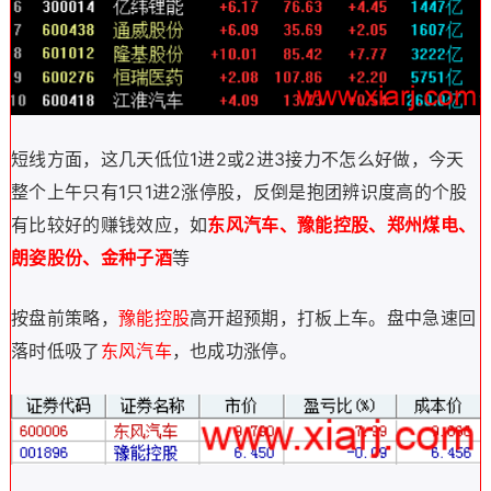
短线方面，这几天
低位1进2或2进3接力不怎么好做，今天
整个上午只有1只1进2涨停股
，反倒是抱团辨识度高的个股
有比较好的赚钱效应，如
东风汽车、豫能控股、郑州煤电、
朗姿股份、金种子酒
等
按盘前策略，
豫能控股
高开超预期，打板上车。
盘中急速回
落时低吸了
东风汽车
，也成功涨停。