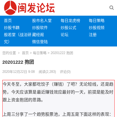
首页
股市名人堂
每日龙虎榜
每日策略
炒股书籍
炒股软件
炒股公式
炒股视频
般若堂（战法研
藏经阁
论坛
注册
究）
微信登陆
您的位置
首页
>
每日策略
> 20201222 抱团
20201222 抱团
2020年12月22日 9:08
阅读
(2,283)
评论(0)
今天冬至，大家都吃饺子（赚钱）了吧？无论短线，还是趋
势，今天应该算是最近赚钱效应最好的一天，前提是能及时
跟上资金抱团的思路。
上周三分享了一个趋势股票池，上周五是下面这样的表现：