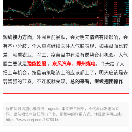
短线接力方面
，外围目前暴跌，会对明天情绪有所影响，会
有不小分歧，个人重点继续关注人气股表现，如果盘面比较
差，就看农业、军工、疫苗盘中有没有逆势套利机会。人气
股主要就是
豫能控股
，
东风汽车、
郑州煤电
，今天给了大
把上车机会，按盘前策略该上的应该都上了，明天应该是去
弱留强的节奏，不连板就兑现。
总的来看，继续抱团操作
股市探讨请加小编微信：ugouku 本文来自网络，不代表闽发论坛立
场，请勿相信本站任何电子书、视频中的联系方式。转载请注明出处：
https://www.xiarj.com/18760.html