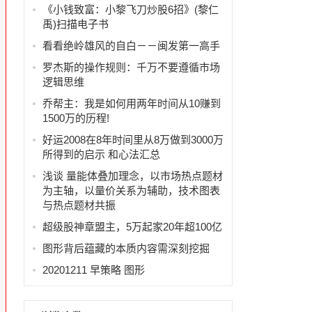
《小钱致富：小黎飞刀炒股6招》(黎仁
禹)扫描电子书
看看绝岭雄风的自白－－闽发第一高手
罗杰斯的操作规则：千万不要遵循市场
是
逻辑思维
乔帮主：我是如何用两年时间从10赚到
1500万的历程!
好运2008在8年时间里从8万做到3000万
所得到的启示 和心法汇总
浅谈 量能体叠加理念，以市场热点题材
，
为主轴，以量价关系为辅助，技术图表
与热点题材共振
超级股神章盟主，5万起家20年超100亿
图形背后蕴藏的本质内容需深刻挖掘
百
20201211 早策略 图形