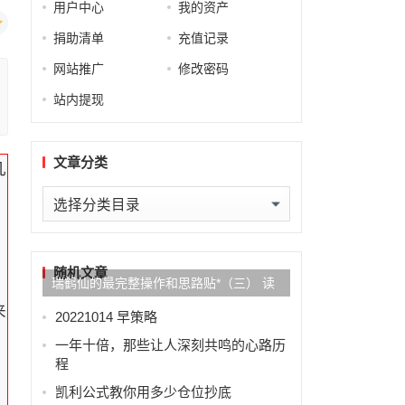
用户中心
我的资产
捐助清单
充值记录
网站推广
修改密码
站内提现
文章分类
几
文
章
分
类
随机文章
瑞鹤仙的最完整操作和思路贴*（三） 读
来
完必上一个层次
20221014 早策略
一年十倍，那些让人深刻共鸣的心路历
程
凯利公式教你用多少仓位抄底