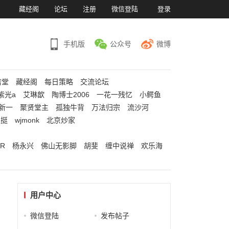
）
藏经阁
论坛
注册
微信登陆
登录
手机版
公众号
微博
若堂
藏经阁
每日策略
交流论坛
紫光a
艾琳歆
陶博士2006
一花一残忆
小鳄鱼
新一
聚贤堂主
孤独牛背
万法归宗
流沙河
江挺
wjmonk
北京炒家
R
杨永兴
佛山无影脚
胡斐
缠中说禅
欢乐海
用户中心
微信登陆
发布帖子