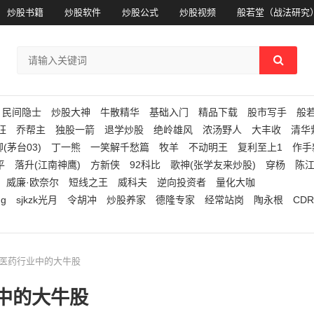
炒股书籍
炒股软件
炒股公式
炒股视频
般若堂（战法研究
民间隐士
炒股大神
牛散精华
基础入门
精品下载
股市写手
般
狂
乔帮主
独股一箭
退学炒股
绝岭雄风
浓汤野人
大丰收
清华
(茅台03)
丁一熊
一笑解千愁篇
牧羊
不动明王
复利至上1
作手
平
落升(江南神鹰)
方新侠
92科比
歌神(张学友来炒股)
穿杨
陈
威廉·欧奈尔
短线之王
威科夫
逆向投资者
量化大咖
ng
sjkzk光月
令胡冲
炒股养家
德隆专家
经常站岗
陶永根
CDR
握医药行业中的大牛股
中的大牛股