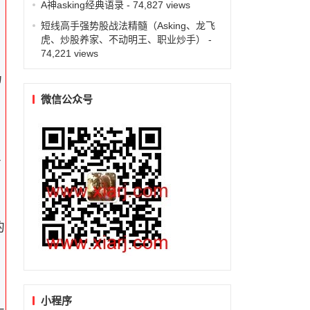
A神asking经典语录
- 74,827 views
短线高手强势股战法精髓（Asking、龙飞
虎、炒股养家、不动明王、职业炒手）
-
74,221 views
场
微信公众号
于
市
的
小程序