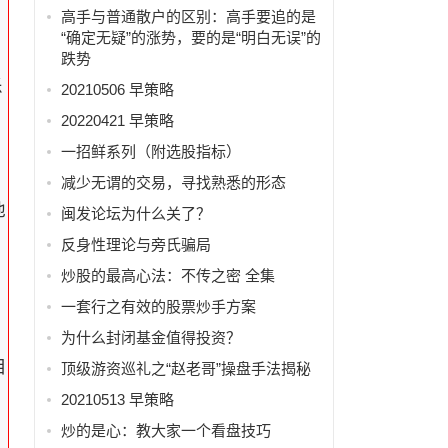
高手与普通散户的区别：高手要追的是
“确定无疑”的涨势，要的是“明白无误”的
特
跌势
乐
20210506 早策略
20220421 早策略
一招鲜系列（附选股指标）
减少无谓的交易，寻找熟悉的形态
他
闽发论坛为什么关了？
反身性理论与旁氏骗局
炒股的最高心法：不传之密 全集
一套行之有效的股票炒手方案
为什么封闭基金值得投资？
目
顶级游资巡礼之“赵老哥”操盘手法揭秘
20210513 早策略
炒的是心：教大家一个看盘技巧