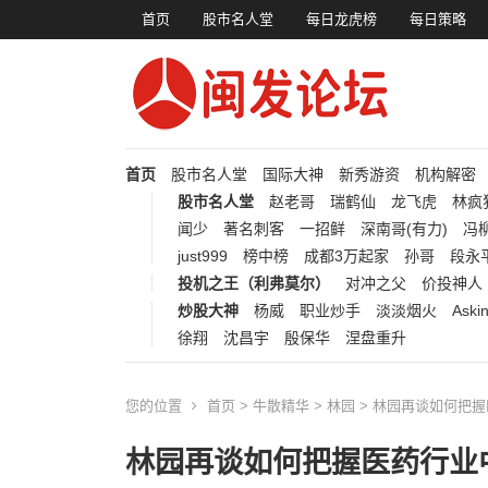
首页
股市名人堂
每日龙虎榜
每日策略
首页
股市名人堂
国际大神
新秀游资
机构解密
股市名人堂
赵老哥
瑞鹤仙
龙飞虎
林疯
闻少
著名刺客
一招鲜
深南哥(有力)
冯柳
just999
榜中榜
成都3万起家
孙哥
段永
投机之王（利弗莫尔）
对冲之父
价投神人
炒股大神
杨威
职业炒手
淡淡烟火
Aski
徐翔
沈昌宇
殷保华
涅盘重升
您的位置
首页
>
牛散精华
>
林园
> 林园再谈如何把
林园再谈如何把握医药行业