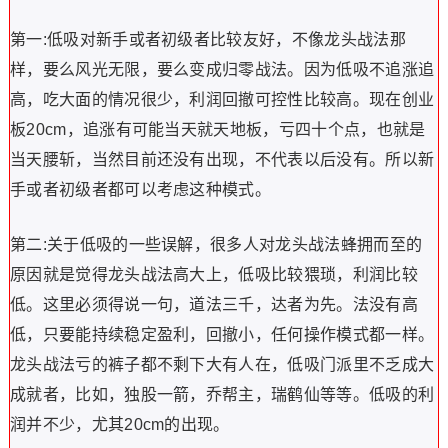
第一:低吸对新手或者初级者比较友好，不像龙头战法那
样，要么风光无限，要么变成归零战法。因为低吸不追涨追
高，吃大面的情况很少，利润回撤可控性比较高。现在创业
板20cm，追涨有可能当天就天地板，亏四十个点，也就是
当天腰斩，当然目前还没有出现，不代表以后没有。所以新
手或者初级者都可以考虑这种模式。
第二:关于低吸的一些误解，很多人对龙头战法蜂拥而至的
原因就是觉得龙头战法高大上，低吸比较猥琐，利润比较
低。这里必须得说一句，道法三千，达者为先。法没有高
低，只要能持续稳定盈利，回撤小，任何操作模式都一样。
龙头战法亏的裤子都不剩下大有人在，低吸门派里不乏成大
成就者，比如，独股一箭，乔帮主，瑞鹤仙等等。低吸的利
润并不少，尤其20cm的出现。