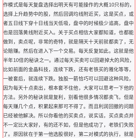
作模式是每天复盘选择出明天有可能操作的大概10只标的，
选择上升趋势中的股，然后回调均线附近买，这是买点，或
者五日线下穿十日线当天低吸，盘中的时候极少追高，盘中
也是回落黄线附近买入。关于买点相信大家都知道，也都能
做到，卖点呢，非常的奇特，就是隔天十天前就都卖了，无
论赔赚。然后在进入下一个交易。每天反复如此。这就是他
半年10倍的秘诀之一。通过每天买卖可以回避掉大的风险，
比如前面的金晶科技，连续下跌，还有老铁买的雅化等等，
一被套后，就连续下跌。独股一箭恰巧可以回避这种风险，
因为每天十点卖出，根本套不住他，大家可以思考一下他的
方法。另外的秘诀就是复利，别看他很多情况都卖飞，但是
每天赚几个点，积累起来那可不得了。而且利润回撤的问题
已经被他解决。所以你看他的买卖点，说实话，买点卖点并
不一定比大家好，有的还不如，但是他成功了，老铁们失败
了。原因就在于第一他选股很好，第二对模式的执行，就是