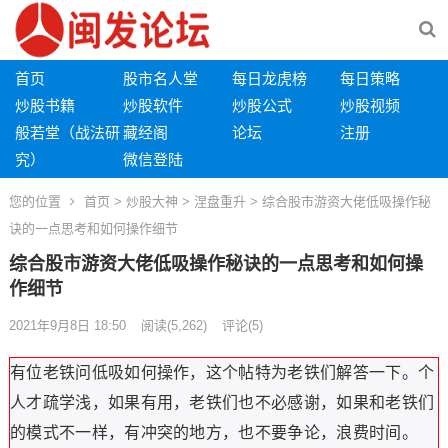
首页
股市名人堂
每日龙虎榜
每日策略
炒股书籍
炒股软件
炒股公式
炒股视频
般若堂（战法研
藏经阁
论坛
注册
究）
微信登陆
您的位置
首页
>
炒股大神
>
涅盘重升
> 综合股市游资大佬低吸操作秘
诀的一点思考和如何操作细节
综合股市游资大佬低吸操作秘诀的一点思考和如何操
作细节
2021年9月8日 18:50
阅读
(5,262)
评论(5)
有位老铁问低吸如何操作，这个帖特为老铁们解答一下。个
人才疏学浅，如果有用，老铁们也不必感谢，如果和老铁们
的模式不一样，有冲突的地方，也不要争论，浪费时间。