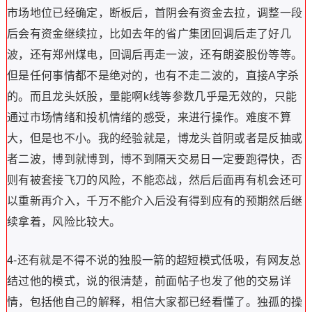
市场地位已经确定，断板后，首阴会有资金去拉，调整一段
后会有资金继续拉，比如去年的省广集团回调后走了好几
波，还有郑州煤电，回调后再走一波，还有朗姿股份等等。
但是任何事情都不是绝对的，也有不走二波的，直接A字杀
的。而且龙头妖股，量能啊k线等参数几乎是无效的，只能
通过市场情绪和投机情绪的感受，来进行操作。难度不算
大，但是也不小。我的经验就是，博龙头首阴或者是反抽或
者二波，博到就博到，博不到隔天交易日一定要跑得快，否
则有被套接飞刀的风险，不能恋战，然后后面再有机会还可
以重新再介入，千万不能介入后没有得到应有的预期然后继
续拿着，风险比较大。
4-还有就是不得不说的独股一箭的超短模式低吸，有网友总
结过他的模式，说的很清楚，前面帖子也发了他的交易详
情，包括他自己的解释，相信大家都已经看懂了。独孤的操