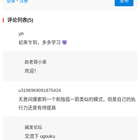
发布
登录
•
注册
评论列表(5)
yjh
初来乍到，多多学习
赵老哥小弟
欢迎！
u3196969091875424
无意间摸索到一个和独孤一箭类似的模式，但是自己的执
行力还是有待提高
闽发论坛
交流下 ugouku