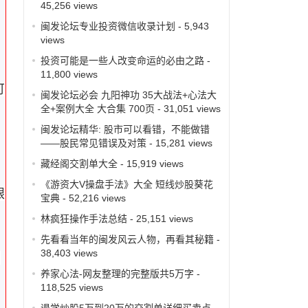
45,256 views
闽发论坛专业投资微信收录计划
- 5,943
views
投资可能是一些人改变命运的必由之路
-
11,800 views
可
闽发论坛必会 九阳神功 35大战法+心法大
全+案例大全 大合集 700页
- 31,051 views
闽发论坛精华: 股市可以看错，不能做错
——股民常见错误及对策
- 15,281 views
藏经阁交割单大全
- 15,919 views
《游资大V操盘手法》大全 短线炒股葵花
眼
宝典
- 52,216 views
林疯狂操作手法总结
- 25,151 views
先看看当年的闽发风云人物，再看其秘籍
-
38,403 views
那
养家心法-网友整理的完整版共5万字
-
118,525 views
退学炒股5万到20万的交割单详细买卖点