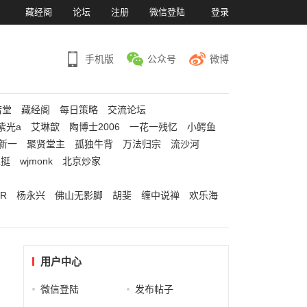
）
藏经阁
论坛
注册
微信登陆
登录
手机版
公众号
微博
若堂
藏经阁
每日策略
交流论坛
紫光a
艾琳歆
陶博士2006
一花一残忆
小鳄鱼
新一
聚贤堂主
孤独牛背
万法归宗
流沙河
江挺
wjmonk
北京炒家
R
杨永兴
佛山无影脚
胡斐
缠中说禅
欢乐海
用户中心
微信登陆
发布帖子