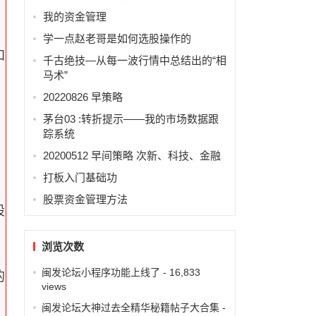
我的资金管理
学一点赵老哥是如何选股操作的
和
千古绝技—从每一波行情中总结出的“相
马术”
20220826 早策略
茅台03 :转折提示——我的市场数据跟
踪系统
20200512 早间策略 次新、科技、金融
打板入门基础功
股票资金管理方法
股
浏览次数
闽发论坛小程序功能上线了
- 16,833
的
views
闽发论坛大神过去全精华秘籍帖子大合集
-