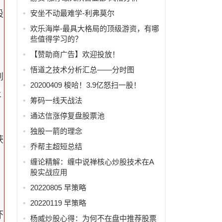
安坐不动最难学-利弗莫尔
股
欢乐海岸-最具大格局的顶级游资，有哪
些值得学习的？
【赞助商广告】欢迎投放！
悟道之技术分析汇总——分时图
到
20200409 梭哈！3.9亿怒扫一股！
上
筹码一线天战法
通达信涨停复盘股票池
独股一箭的理念
获
乔帮主超短总结
缠论精解：缠中说禅核心炒股技术在A
股实战应用
20220805 早策略
20220119 早策略
吓
杨威炒股心得：为何不在盘中推荐股票