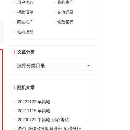
用户中心
我的资产
捐助清单
充值记录
网站推广
修改密码
站内提现
文章分类
文
操
章
分
类
随机文章
20221122 早策略
20211115 早策略
》
20200721 午策略 耐心等待
游资 涨停敢死队营业部 风格分析