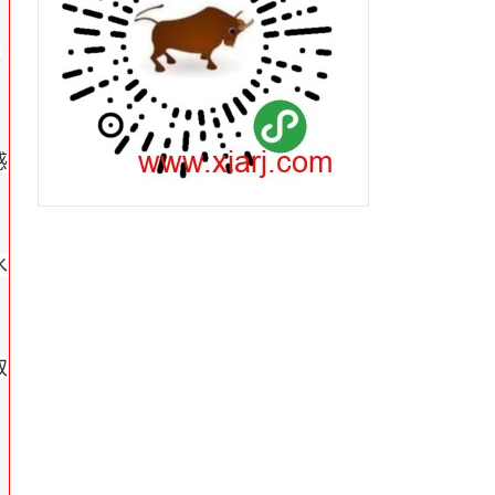
熙
感
水
取