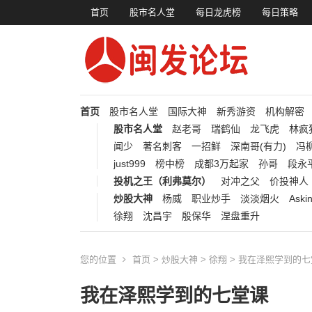
首页
股市名人堂
每日龙虎榜
每日策略
首页
股市名人堂
国际大神
新秀游资
机构解密
股市名人堂
赵老哥
瑞鹤仙
龙飞虎
林疯
闻少
著名刺客
一招鲜
深南哥(有力)
冯柳
just999
榜中榜
成都3万起家
孙哥
段永
投机之王（利弗莫尔）
对冲之父
价投神人
炒股大神
杨威
职业炒手
淡淡烟火
Aski
徐翔
沈昌宇
殷保华
涅盘重升
您的位置
首页
>
炒股大神
>
徐翔
> 我在泽熙学到的七
我在泽熙学到的七堂课