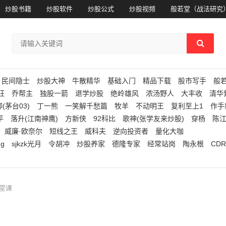
炒股书籍
炒股软件
炒股公式
炒股视频
般若堂（战法研究
民间隐士
炒股大神
牛散精华
基础入门
精品下载
股市写手
般
狂
乔帮主
独股一箭
退学炒股
绝岭雄风
浓汤野人
大丰收
清华
(茅台03)
丁一熊
一笑解千愁篇
牧羊
不动明王
复利至上1
作手
平
落升(江南神鹰)
方新侠
92科比
歌神(张学友来炒股)
穿杨
陈
威廉·欧奈尔
短线之王
威科夫
逆向投资者
量化大咖
ng
sjkzk光月
令胡冲
炒股养家
德隆专家
经常站岗
陶永根
CDR
堂课