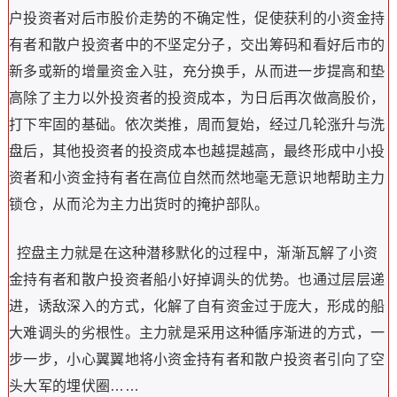
户投资者对后市股价走势的不确定性，促使获利的小资金持
有者和散户投资者中的不坚定分子，交出筹码和看好后市的
新多或新的增量资金入驻，充分换手，从而进一步提高和垫
高除了主力以外投资者的投资成本，为日后再次做高股价，
打下牢固的基础。依次类推，周而复始，经过几轮涨升与洗
盘后，其他投资者的投资成本也越提越高，最终形成中小投
资者和小资金持有者在高位自然而然地毫无意识地帮助主力
锁仓，从而沦为主力出货时的掩护部队。
控盘主力就是在这种潜移默化的过程中，渐渐瓦解了小资
金持有者和散户投资者船小好掉调头的优势。也通过层层递
进，诱敌深入的方式，化解了自有资金过于庞大，形成的船
大难调头的劣根性。主力就是采用这种循序渐进的方式，一
步一步，小心翼翼地将小资金持有者和散户投资者引向了空
头大军的埋伏圈……