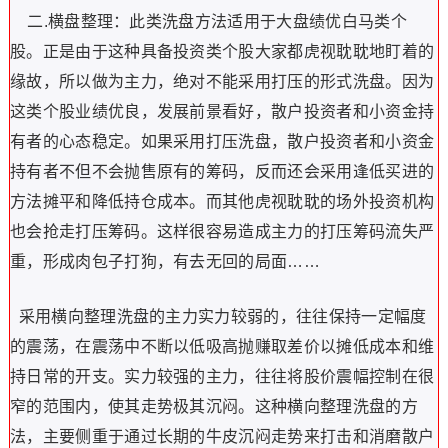
二.横盘整理：此类洗盘方法适用于大盘绩优白马类个
股。正是由于这种具备投资类个股大家都虎视耽耽地盯着的
缘故，所以做为主力，绝对不能采用打压的形式洗盘。因为
这类个股业绩优良，发展前景看好，散户投资者和小资金持
有者的心态稳定。如果采用打压洗盘，散户投资者和小资金
持有者不但不会抛售原有的筹码，反而还会采用逢低买进的
方法摊平和降低持仓成本。而其他虎视耽耽的场外投资机构
也会抢走打压筹码。这样很容易造成主力的打压筹码流失严
重，形成肉包子打狗，有去无回的局面……
采用横向整理洗盘的主力实力较弱的，往往保持一定幅度
的震荡，在震荡中不断以低吸高抛赚取差价以摊低成本和维
持日常的开支。实力较强的主力，往往将股价震幅控制在很
窄的范围内，使其走势极其沉闷。这种横向整理洗盘的方
法，主要侧重于通过长期的牛皮沉闷走势来打击和消磨散户