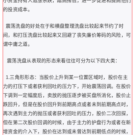
小资金持有人追涨杀跌，踏高撵低，进一步促进和提高他们
的投资成本。
震荡洗盘的好处在于和横盘整理洗盘比较起来节约了时
间，和打压洗盘比较起来又回避了丧失廉价筹码的风险，可
谓中庸之道。
震荡洗盘从表现的形态来看往往可分为以下四大类：
1.三角形形态：当股价上升到某一位置区域时，股价在主
力的打压下或者获利回吐的压力下，开始震荡回调。在股价
下调到一定幅度后，卖放的抛压逐步被买盘所消化，股价止
跌回升，但是在股价回升到前期高点或者未到前期高点时，
再次遇到主力的抛压或者获利回吐的压力，股价二次回探，
但在第二次股价回调的时候，由于主力的护盘行为或者在新
增资金的介入下，股价在达到或未曾达到前期低点的时候，