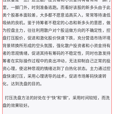
里，一脚门外，时刻准备逃跑。而看好该股的新多头由于此
类个股基本面较差，大多都不愿意追高买入，常常等待逢低
吸纳的良机。鉴于持筹者不稳定的心态和新多头的意愿，做
为控盘主力，往往利用散户对个股运做方向的不确定性，控
盘打压股价，促进和激化股价快速下跌，充分营造市场环境
背景转换所形成的空头氛围，强化散户投资者和小资金持有
者的悲观情绪，促进其持有筹码的不稳定性，同时也激发持
筹者在实际操作过程中的卖出冲动，无法抑制自己正常的投
资心理，使这种悲观的情绪达到了白热化状态。主力通过控
盘快速打压，采用心理诱导的战术，促进市场筹码快速转
化，达到洗盘的目的。
打压洗盘方法的好处在于“快”和“狠”，采用时间较短，而洗
盘的效果较好。