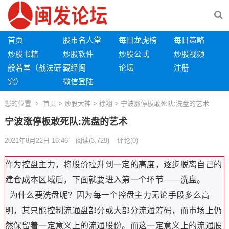
首页
股市名人堂
每日龙虎榜
每日策略
炒股书籍
炒股软件
炒股公式
炒股视频
般若堂（战法研
藏经阁
论坛
注册
究）
微信登陆
您的位置
首页
>
炒股大神
>
徐翔
> 宁波涨停板敢死队:洗盘的艺术
宁波涨停板敢死队:洗盘的艺术
2021年8月22日 16:46
阅读
(3,729)
评论(0)
作为控盘主力，将股价拉升到一定的高度，逐步脱离自己的
建仓成本区域后，下面就要进入第一个环节——洗盘。
为什么要洗盘呢？因为每一个控盘主力无论手段多么高
明，其只能控制流通盘部分或大部分流通筹码，而市场上仍
然保留着一定意义上的流通股份。而这一定意义上的流通股