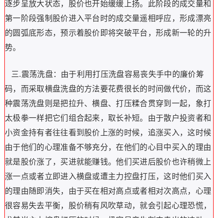
逐步呈放大状态，股价也开始缓缓上扬。此阶段的成交量和
第一阶段强制股价进入平台时的成交量遥相呼应，形成漂亮
的圆弧底形态，预示着股价即将突破平台，形成新一轮的升
势。
三.震荡洗盘：由于利用打压洗盘容易丧失手中的廉价筹
码，而采取横盘洗盘的方法要花费很长的时间做代价，而这
种震荡洗盘则是把拉升、横盘、打压糅合贯穿到一起，象打
太极拳一样把它们组合起来，取长补短。由于散户投资者和
小资金持有者往往看到股价上涨的时候，追涨买入，这时候
由于他们的心理准备不够充分，在他们的心目中买入的理由
就是股价涨了，买进就能赚钱。他们买进后股价也许稍微上
涨一点或者立即进入横盘或遭主力控盘打压，这时他们买入
的理由随即消失，由于买在相对高点或者相对次高点，心理
很容易失去平衡，股价稍有风吹草动，就会引起心理恐慌，