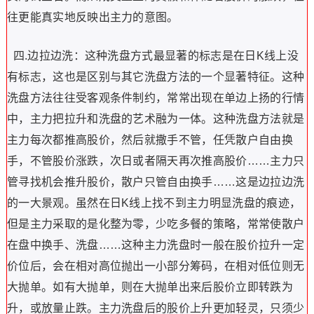
往更能真实地反映出主力的意图。
四.边拉边洗：这种洗盘方式最显著的标志是在日K线上没
有标志，这也是区别与其它洗盘方法的一个显著特征。这种
洗盘方法往往受客观条件制约，常常出现在单边上扬的行情
中，主力把拉升和洗盘的艺术融为一体。这种洗盘方法就是
主力每次都推高股价，然后就撒手不管，任凭散户自由换
手，不管股价涨跌，次日或者隔天再次推高股价……主力只
管寻找机会推升股价，散户只管自由换手……这是边拉边洗
的一大景观。虽然在日K线上找不到主力明显洗盘的痕迹，
但是主力采取的是化整为零，少吃多餐的策略，常常使散户
在盘中换手、洗盘……这种主力洗盘时一般在股价拉升一定
价位后，会在相对高位抛出一小部分筹码，在相对低位则无
大抛单。如有大抛单，则在大抛单出来后股价立即转跌为
升，或放量止跌。主力洗盘后的股价上升更加轻灵，只须少