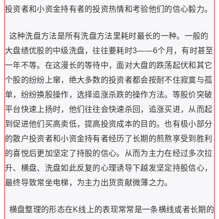
投资者和小资金持有者的投资热情和考验他们的信心毅力。
这种洗盘方法是所有洗盘方法里耗时最长的一种。一般的
大盘绩优股的中级洗盘，往往要耗时3——6个月，有时甚至
一年不等。在这漫长的等待中，面对大盘的跌荡起伏和其它
个股的纷纷上窜，绝大多数的投资者都会按耐不住寂寞与孤
单，纷纷换股操作，选择追涨杀跌的操作方法。等股价突破
平台快速上扬时，他们往往会快速杀回，追涨买进，从而起
到促进他们买高卖低，提高投资成本的目的。也有极小部分
的散户投资者和小资金持有者经历了长期的煎熬享受到胜利
的喜悦后更加坚定了持股的信心。从而为主力在经过多次拉
升、横盘、洗盘如此反复的心理诱导下越发坚定持股信心，
最终导致常坐电梯，为主力出货贡献微薄之力。
横盘整理的形态在K线上的表现常常是一条横线或者长期的