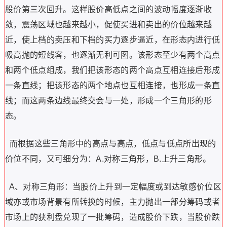
股价第三次回升。这样股价高低点之间的波动幅度逐渐收
敛，震荡区域也越来越小，促使买进和卖出的价位越来越
近，使上档的卖压和下档的买力逐步逼近，在形态内进行低
吸高抛的短线客，也逐渐无利可图。该形态至少有两个高点
和两个低点组成，我们把该形态的两个高点互相连接后形成
一条直线；把该形态的两个地点也互相连接，也形成一条直
线；而这两条边线最终交会与一处，形成一个三角形的形
态。
而根据这些三角形中的高点与高点，低点与低点所出现的
价位不同，又可细分为：A.对称三角形，B.上升三角形。
A、对称三角形：当股价上升到一定幅度或到达敏感价位区
域亦或市场背景有所转换的时候，主力抛出一部分筹码或者
市场上的获利盘兑现了一批筹码，造成股价下跌，当股价跌