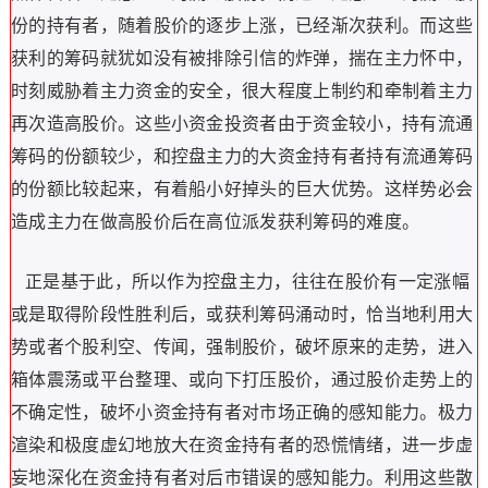
份的持有者，随着股价的逐步上涨，已经渐次获利。而这些
获利的筹码就犹如没有被排除引信的炸弹，揣在主力怀中，
时刻威胁着主力资金的安全，很大程度上制约和牵制着主力
再次造高股价。这些小资金投资者由于资金较小，持有流通
筹码的份额较少，和控盘主力的大资金持有者持有流通筹码
的份额比较起来，有着船小好掉头的巨大优势。这样势必会
造成主力在做高股价后在高位派发获利筹码的难度。
正是基于此，所以作为控盘主力，往往在股价有一定涨幅
或是取得阶段性胜利后，或获利筹码涌动时，恰当地利用大
势或者个股利空、传闻，强制股价，破坏原来的走势，进入
箱体震荡或平台整理、或向下打压股价，通过股价走势上的
不确定性，破坏小资金持有者对市场正确的感知能力。极力
渲染和极度虚幻地放大在资金持有者的恐慌情绪，进一步虚
妄地深化在资金持有者对后市错误的感知能力。利用这些散