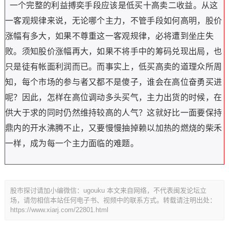
一个完整的利益搏奕手段应该是低买十高卖二收益。从这
一客观规律来说，无论哪个主力，不管手段如何高明，股价
涨幅有多大，如果不尊重这一客观规律，必将遭到坐庄失
败。须知股价涨幅再大，如果不将手中的筹码兑现出局，也
只是徒有帐面利润而已。而事实上，低买高卖的道理众所周
知，每个市场的参与者又都不是傻子，谁会在高位奋勇买进
呢？因此，怎样在高位调动多头买气，主力出货的时候，在
供大于求的同时仍然维持较高的人气？这就好比一面要保持
鼎内的开水沸腾不止，又要慢慢抽掉赖以加热的燃烧的柴禾
一样，成为每一个主力面临的难题。
股市探讨请加小编微信：ugouku 本文来自网络，不代表闽发论坛立
场，请勿相信本站任何电子书、视频中的联系方式。转载请注明出处：
https://www.xiarj.com/22801.html