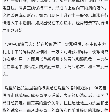
下的一条直线，把低点和低点连接后也形成向上或向下的一
条直线，两条直线保持平行，形成向上或向下倾斜的箱体。
这种整理洗盘形态，如果出现在上升途中一般预示着涨升行
情进入了中后期。如果出现在下跌途中，经常暗示下跌行情
才刚刚开始。
4.空中加油形态：即在股价运行一定涨幅后，在中位主力
利用手中的筹码控盘作图，一方面清洗获利筹码，使筹码充
分换手；另一方面用以重新吸引多头买气和跟风盘！主力往
往在震荡中划出漂亮的双底形态、头肩底形态、和三重底形
态。
洗盘和出货最显著的标志是在洗盘的各种形态内，伴随着
股价走低或横盘成交量逐步递减，表示经历洗盘后，盘面浮
码日趋安定。而真实的量价关系，往往是检验主力洗盘和出
货的试金石。而从成交量上的真假和伴随着股价的涨跌，往