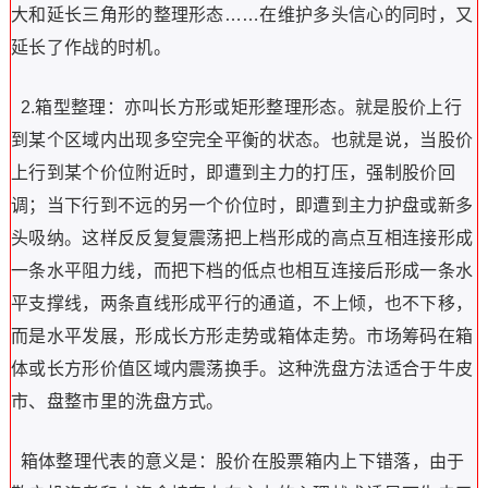
大和延长三角形的整理形态……在维护多头信心的同时，又
延长了作战的时机。
2.箱型整理：亦叫长方形或矩形整理形态。就是股价上行
到某个区域内出现多空完全平衡的状态。也就是说，当股价
上行到某个价位附近时，即遭到主力的打压，强制股价回
调；当下行到不远的另一个价位时，即遭到主力护盘或新多
头吸纳。这样反反复复震荡把上档形成的高点互相连接形成
一条水平阻力线，而把下档的低点也相互连接后形成一条水
平支撑线，两条直线形成平行的通道，不上倾，也不下移，
而是水平发展，形成长方形走势或箱体走势。市场筹码在箱
体或长方形价值区域内震荡换手。这种洗盘方法适合于牛皮
市、盘整市里的洗盘方式。
箱体整理代表的意义是：股价在股票箱内上下错落，由于