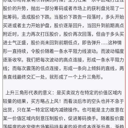
股价的升势，抛出一部分筹码或者市场上的获利盘兑现了一
批筹码，造成股价下跌。当股价下跌告一段落时，多头开始
买进或者主力开始护盘，股价逐渐回升，当回升到前期高点
附近时，主力再次打压股价，股价再次回落，但由于多头买
进士气正盛，股价尚未回到前期低点，即告弹升…..这种情
形一直持续，令股价随着一条水平阻力线波动。而波动幅度
逐渐收窄。我们把每次波动的高点连接，形成一条水平阻力
线；而每次震荡的低点连接，形成一条向上倾斜的直线，两
条直线最终交汇一处，就形成了一个上升三角形。
上升三角形代表的意义：是买卖双方在特定的价值区域内
较量的结果，买方略占上风！而看淡后市的空头也并不急于
出货，只在某一特定区域内减磅操作。也可能是主力故意在
某一价值区域内刻意压制股价，促进筹码换手。随着股价震
荡幅度的收窄使市场筹码持有者的投资成本逐渐升高，渐趋