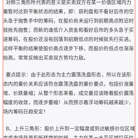
对称三角形所代表的意义是买卖双方在某一价值区域内力
量暂时达到平衡状态的结果，即：获利盘和不看好后市的空
头急于抛售手中的筹码，在股价尚未运行到前期高点附近时
就抢先抛售；而新的逢低介入资金和看好后市的多头急于买
进筹码，在股价还没有回落到前期低点的时候就先行买进。
这样平衡的结果使股价高点逐步下移，而股价的低点也渐渐
抬高。常常反映出买卖双方势均力敌。
要点提示：由于此形态为主力震荡洗盘形态，所以在该形
态内的量价关系应该符合震荡洗盘的量价要点，包括价涨量
增，价跌量缩；从整个形态来看，成交量应该随着股价震荡
幅度的收敛，而逐步萎缩！从而预示着浮动筹码越来越少，
场内筹码日趋安定！
B、上升三角形：股价上升到一定幅度或到达敏感价位区域
亦或市场背景有所转换的时候，主力在某一水平区域打压住