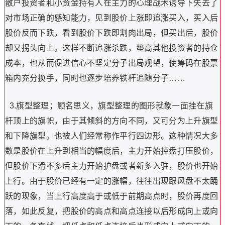
散户投资者和小资金持有人在主力的心理战术诱导下失去了
对市场正确的感知能力，见到股价上涨即追涨买入，买入后
股价反而下跌，看到股价下跌即割肉出局，但买出后，股价
却又拐头向上。这样不断追涨杀跌，垫高其他投资者的持仓
成本，也从而促进信心不坚定分子出局观望，使筹码在股票
箱内充分换手，同时也逐步培养铁杆追随分子……
3.旗型整理；顾名思义，旗型整理的图形就象一面挂在旗
杆顶上的旗帜，由于其倾斜的方向不同，又可分为上升旗型
和下降旗型。也被人们经常称作平行四边形。这种情况大多
数是股价在上升到相当的幅度后，主力开始控盘打压股价，
但股价下滑不多后主力开始护盘或者新多入驻，股价也开始
上行。由于股价已经有一定的涨幅，往往出现跟风盘不太踊
跃的现象，当上行高度高于或低于前期高点时，股价再度回
落，如此反复，把股价的高点和高点连接以后形成向上或向