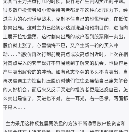
尤其当主力控盘打压的时候，极容易产生割肉卖出的冲动。
很多散户投资者和小资金持有者都是在这种心理压力下，经
过主力的心理诱导战术，克制不住自己的恐慌情绪，在低位
割肉出局。这时主力已经初步达到洗盘和预期目的，进而向
上展开拉抬震荡。这时割肉出局的散户看到股票刚一卖出，
股价就上涨了，心里懊悔不已，又产生新一轮的买入冲
动……当股价再次行到前期高点或次高点附近时，上次在相
对高点买入的套牢盘好不容易熬到了解套的机会，也极容易
产生卖出解套的的冲动。如有意志坚强的多头不肯卖出，当
再次遭遇主力控盘打压股价时他们往往会痛惜自己痛失解套
的大好机会，而后来又反手买进的投资者更是迷惑自己，怎
么卖出是错了，买进也不对，左一耳光，右一巴掌，两面都
不是人……
主力采用这种反复震荡洗盘的方法不断诱导散户投资者和