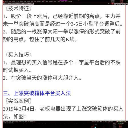
〖技术特征〗
1、股价一段上涨后，己经靠近前期的高点，主力并
未一举突破前高而是经过一个3-5日小型平台调整后。
2、随后的一根涨停大阳一举以涨停的形式突破了前
期的高点，包住了前几天的K线。
〖买入技巧〗
1、最理想的买入信号是在多个十字星平台后的不跌
时试探买入。
2、在突破当天的涨停可大胆介入。
三、上涨突破箱体平台买入法
〖实战案例〗
2019年3月4日，老板电器出现了上涨突破箱体的买入
法，如图：