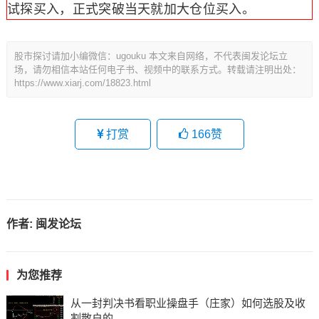
试探买入，正式突破当天就加大仓位买入。
股市探讨请加小编微信：ugouku 本文来自网络，不代表闽发论坛立
场，请勿相信本站任何电子书、视频中的联系方式。转载请注明出处：
https://www.xiarj.com/18823.html
打赏
166
赞
作者:
闽发论坛
为您推荐
从一封判决书看职业操盘手（庄家）如何选股及收
割散户的