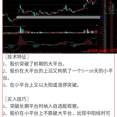
〖技术特征〗
1、股价突破了前期的大平台。
2、股价在大平台的上沿又构筑了一个5一10天的小平
台。
3、在小平台上又以大阳或涨停突破。
〖买入技巧〗
1、突破长期平台时纳入自选股观察。
2、股价在小平台上不跌破大平台，出现中阳线时可