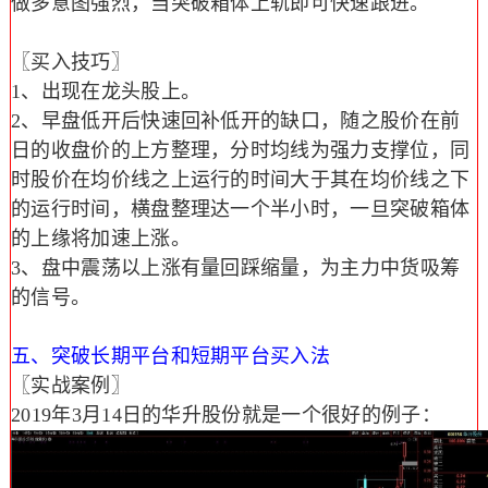
做多意图强烈，当突破箱体上轨即可快速跟进。
〖买入技巧〗
1、出现在龙头股上。
2、早盘低开后快速回补低开的缺口，随之股价在前
日的收盘价的上方整理，分时均线为强力支撑位，同
时股价在均价线之上运行的时间大于其在均价线之下
的运行时间，横盘整理达一个半小时，一旦突破箱体
的上缘将加速上涨。
3、盘中震荡以上涨有量回踩缩量，为主力中货吸筹
的信号。
五、突破长期平台和短期平台买入法
〖实战案例〗
2019年3月14日的华升股份就是一个很好的例子：