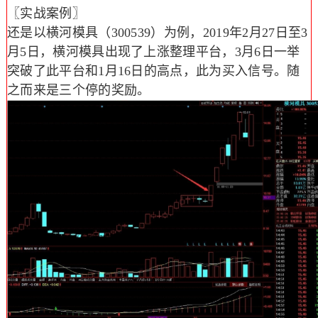
〖实战案例〗
还是以横河模具（300539）为例，2019年2月27日至3
月5日，横河模具出现了上涨整理平台，3月6日一举
突破了此平台和1月16日的高点，此为买入信号。随
之而来是三个停的奖励。