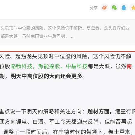
龙头见顶时中位股的风险，这个风险仍不解除。复盘看，龙头宜宾纸业
技都是大跌，虽然南国置业午后回封，…
风险、超短龙头见顶时中位股的风险，这个风险仍不解
位股
路畅科技，豫能控股、中晶科技
都是大跌，虽然
南
期，
明天中高位股的大面还会更多。
策略和关注方向：
题材方面，
缩量行
重点说一下明天的
团方向锂电、白酒、军工今天都迎来反弹，但能否再起
，调整了一段时间后，在
宁德时代
的带领下，卷土重来