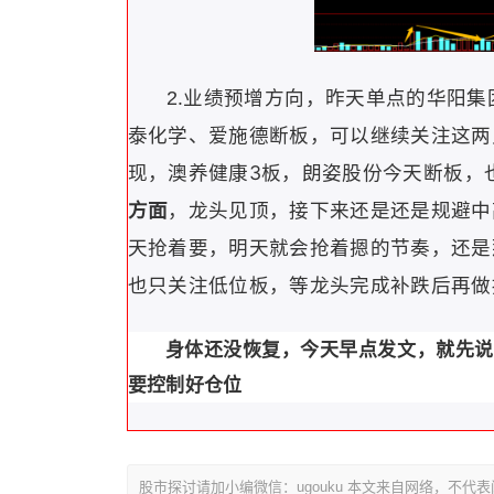
.业绩预增方向
，昨天单点的
华阳集
2
泰化学、爱施德
断板，可以继续关注这两
现，
澳养健康
3板，
朗姿股份
今天断板，
，龙头见顶，接下来还是还是规避中
方面
天抢着要，明天就会抢着摁的节奏，还是
也只关注低位板，等龙头完成补跌后再做
身体还没恢复，今天早点发文，就先说
要控制好仓位
股市探讨请加小编微信：ugouku 本文来自网络，不