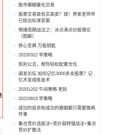
股市模糊量化交易
股票交易是低买高卖？错！养家老师早
已给出标准答案
情绪周期战法之：冰点沸点炒股理论
（图解）
修心圣典 万能钥匙
力
20220322 早策略
凯利公式，帮你轻松配置仓位
闽发论坛 如何记忆3000多支股票？记
忆术变成炼金术
20201202 午间策略 老妖
是
20210819 早策略
成功的投资和成功的婚姻都只需要做两
件事
集合竞价选股法+竞价弱转强战法+集合
竞价扩散法