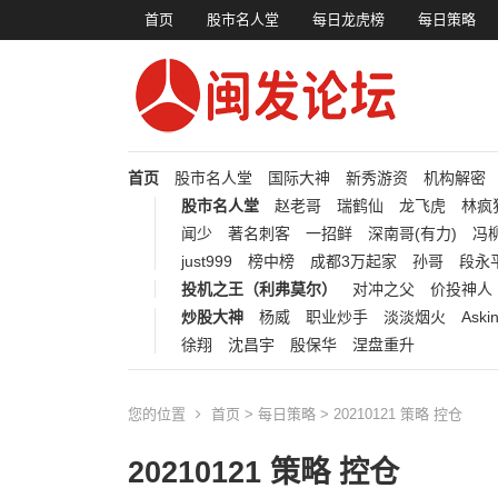
首页
股市名人堂
每日龙虎榜
每日策略
首页
股市名人堂
国际大神
新秀游资
机构解密
股市名人堂
赵老哥
瑞鹤仙
龙飞虎
林疯
闻少
著名刺客
一招鲜
深南哥(有力)
冯柳
just999
榜中榜
成都3万起家
孙哥
段永
投机之王（利弗莫尔）
对冲之父
价投神人
炒股大神
杨威
职业炒手
淡淡烟火
Aski
徐翔
沈昌宇
殷保华
涅盘重升
您的位置
首页
>
每日策略
> 20210121 策略 控仓
20210121 策略 控仓