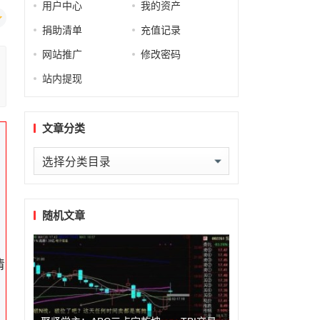
用户中心
我的资产
捐助清单
充值记录
网站推广
修改密码
站内提现
文章分类
文
章
分
类
随机文章
情
，