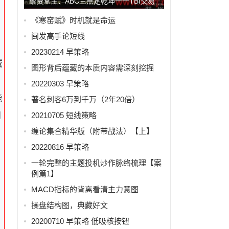
聚贤堂主：ABC三点定乾坤一一TBI交易
行为识别系统之大势技...
《寒窑赋》时机就是命运
闽发高手论短线
20230214 早策略
域
图形背后蕴藏的本质内容需深刻挖掘
20220303 早策略
能
著名刺客6万到千万（2年20倍）
月
20210705 短线策略
缠论集合精华版（附带战法）【上】
20220816 早策略
一轮完整的主题投机炒作脉络梳理【案
例篇1】
MACD指标的背离看清主力意图
操盘结构图，典藏好文
20200710 早策略 低吸核按钮