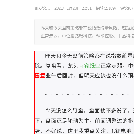
闽发论坛
2021年1月20日 23:51
阅读
(2,169)
评论(0)
昨天和今天盘前策略都在说指数缩量风险、超短
正常走弱，中位股路畅科技，豫能控股、中晶科
昨天和今天盘前策略都在说指数缩量
除。
复盘看，龙头
宜宾纸业
正常走弱，
中
国置
业午后回封，但明天应该也没什么预
。
。
。
。
。
。
。
。
。
。
。
。
。
。
。
。
今天没怎么盯盘，盘面就不多说了，
下，
盘面
还是轮动为主，前面调整过的抱
势，不好说，这里我重点关注：
1.锂电池