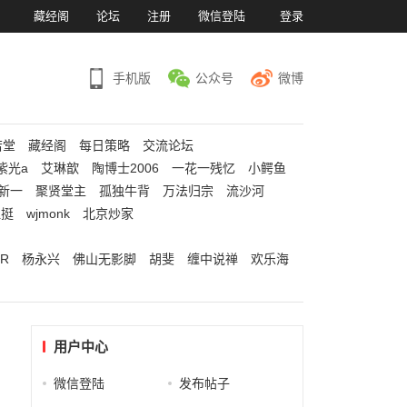
）
藏经阁
论坛
注册
微信登陆
登录
手机版
公众号
微博
若堂
藏经阁
每日策略
交流论坛
紫光a
艾琳歆
陶博士2006
一花一残忆
小鳄鱼
新一
聚贤堂主
孤独牛背
万法归宗
流沙河
江挺
wjmonk
北京炒家
R
杨永兴
佛山无影脚
胡斐
缠中说禅
欢乐海
用户中心
微信登陆
发布帖子