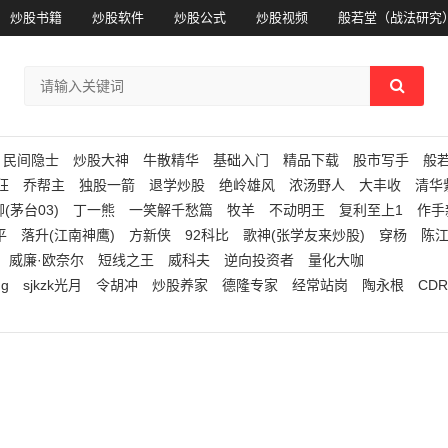
炒股书籍
炒股软件
炒股公式
炒股视频
般若堂（战法研究
民间隐士
炒股大神
牛散精华
基础入门
精品下载
股市写手
般
狂
乔帮主
独股一箭
退学炒股
绝岭雄风
浓汤野人
大丰收
清华
(茅台03)
丁一熊
一笑解千愁篇
牧羊
不动明王
复利至上1
作手
平
落升(江南神鹰)
方新侠
92科比
歌神(张学友来炒股)
穿杨
陈
威廉·欧奈尔
短线之王
威科夫
逆向投资者
量化大咖
ng
sjkzk光月
令胡冲
炒股养家
德隆专家
经常站岗
陶永根
CDR