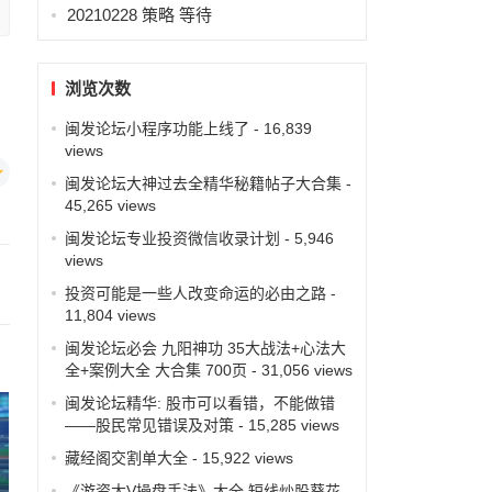
20210228 策略 等待
浏览次数
闽发论坛小程序功能上线了
- 16,839
views
闽发论坛大神过去全精华秘籍帖子大合集
-
45,265 views
闽发论坛专业投资微信收录计划
- 5,946
views
投资可能是一些人改变命运的必由之路
-
11,804 views
闽发论坛必会 九阳神功 35大战法+心法大
全+案例大全 大合集 700页
- 31,056 views
闽发论坛精华: 股市可以看错，不能做错
——股民常见错误及对策
- 15,285 views
藏经阁交割单大全
- 15,922 views
《游资大V操盘手法》大全 短线炒股葵花