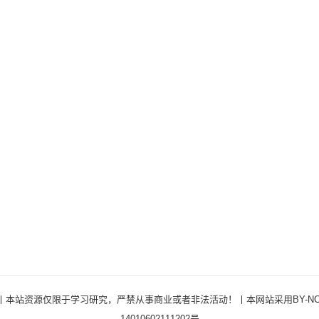
ights Reserved ·丨本站资源仅限于学习研究，严禁从事商业或者非法活动！丨本网站采用BY
14010602111202号