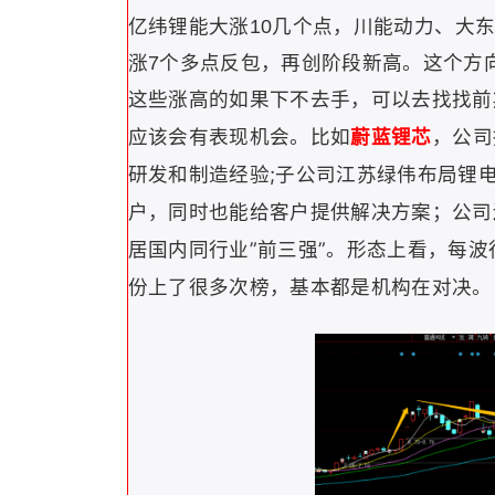
亿纬锂能
川能动力、大
大涨10几个点，
涨7个多点反包，再创阶段新高。这个方向
这些涨高的如果下不去手，可以去找找前
公司
应该会有表现机会。
比如
蔚蓝锂芯
，
研发和制造经验;子公司江苏绿伟布局锂
户，同时也能给客户提供解决方案；
公司
居国内同行业”前三强”。
形态上看，每波
份上了很多次榜，基本都是机构在对决。