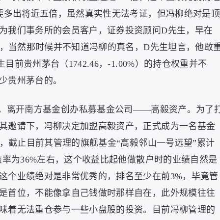
还要多出将近五倍，虽然真实性无法考证，但冯柳绝对是顶
为我们事务所的会员客户，证券投资顾问D先生，早在
在，当然那时候并不知道冯柳的真名，D先生坦言，他敢
贵州茅台（1742.46，-1.00%）的持仓权重并不
少贵州茅台的。
私”，离开南方基金创办私募基金公司——高毅资产。为了
其邀请下，冯柳决定加盟高毅资产，正式成为一名基金
来，截止目前其管理的旗舰基金“高毅邻山一号远望”累计
益率为36%左右，这个收益比起他做散户时的业绩自然是
这个业绩绝对是非常优秀的，排名至少在前3%，毕竟管
是首位，不能像拿自己钱做时那样自在，此外规模往往
味着无法重仓参与一些小盘股的投资。目前冯柳管理的