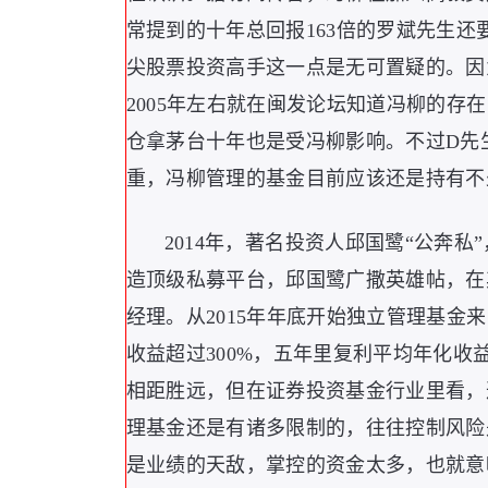
常提到的十年总回报163倍的罗斌先生
尖股票投资高手这一点是无可置疑的。因
2005年左右就在闽发论坛知道冯柳的存
仓拿茅台十年也是受冯柳影响。不过D先生目前
重，冯柳管理的基金目前应该还是持有不
2014年，著名投资人邱国鹭“公奔
造顶级私募平台，邱国鹭广撒英雄帖，在
经理。从2015年年底开始独立管理基金
收益超过300%，五年里复利平均年化收
相距胜远，但在证券投资基金行业里看，
理基金还是有诸多限制的，往往控制风险
是业绩的天敌，掌控的资金太多，也就意