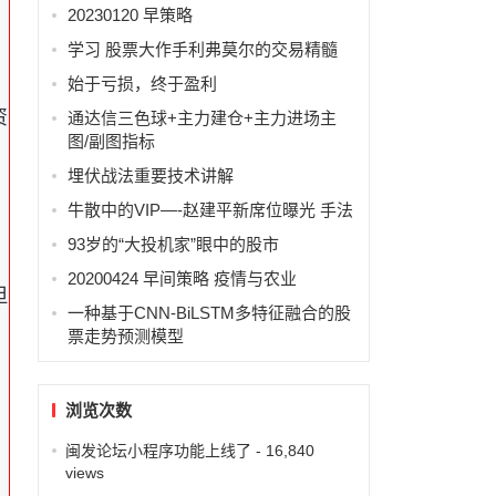
20230120 早策略
学习 股票大作手利弗莫尔的交易精髓
始于亏损，终于盈利
资
通达信三色球+主力建仓+主力进场主
图/副图指标
埋伏战法重要技术讲解
牛散中的VIP—-赵建平新席位曝光 手法
93岁的“大投机家”眼中的股市
20200424 早间策略 疫情与农业
但
一种基于CNN-BiLSTM多特征融合的股
票走势预测模型
浏览次数
闽发论坛小程序功能上线了
- 16,840
views