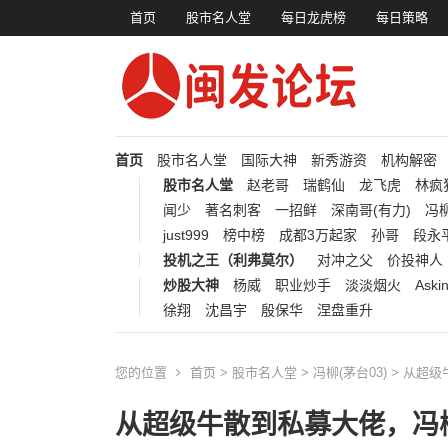
首页
股市名人堂
每日龙虎榜
每日策略
首页
股市名人堂
国际大神
新秀游资
机构解密
股市名人堂
赵老哥
瑞鹤仙
龙飞虎
林疯
闻少
著名刺客
一招鲜
深南哥(有力)
冯柳
just999
榜中榜
成都3万起家
孙哥
段永
投机之王（利弗莫尔）
对冲之父
价投神人
炒股大神
杨威
职业炒手
淡淡烟火
Aski
徐翔
沈昌宇
殷保华
涅盘重升
您的位置
首页
>
股市名人堂
>
冯柳(茅台03)
> 从超
从超级牛散到私募大佬，冯