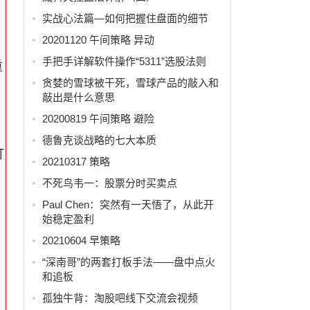
实战心法篇—如何把握住盘面的细节
20201120 午间策略 异动
手把手详解软件操作“5311”选股法则
重
贪婪的雪球被干死，雪球产品的敲入和
敲出是什么意思
20200819 午间策略 避险
德鲁克谈战略的七大本质
打
20210317 策略
不死鸟韦一：股票分时买卖点
Paul Chen：突然有一天悟了，从此开
始稳定盈利
20210604 早策略
“深南哥”的两套打板手法——盘中点火
和追板
孤独牛背：淘股吧线下交流会视频