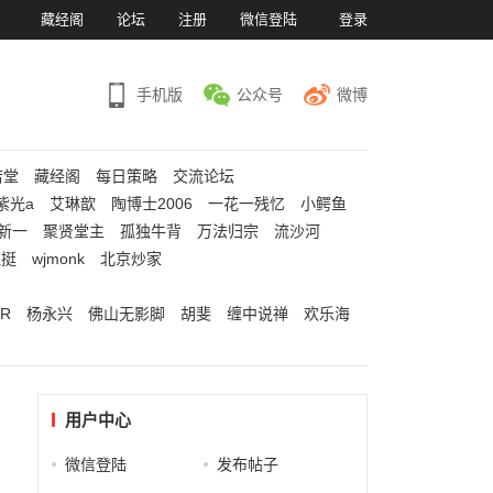
）
藏经阁
论坛
注册
微信登陆
登录
手机版
公众号
微博
若堂
藏经阁
每日策略
交流论坛
紫光a
艾琳歆
陶博士2006
一花一残忆
小鳄鱼
新一
聚贤堂主
孤独牛背
万法归宗
流沙河
江挺
wjmonk
北京炒家
R
杨永兴
佛山无影脚
胡斐
缠中说禅
欢乐海
用户中心
微信登陆
发布帖子