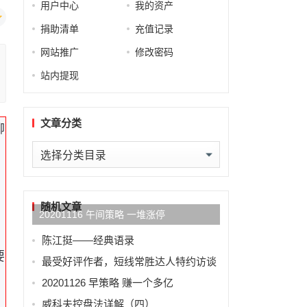
用户中心
我的资产
捐助清单
充值记录
网站推广
修改密码
站内提现
文章分类
柳
文
章
分
类
随机文章
20201116 午间策略 一堆涨停
陈江挺——经典语录
要
最受好评作者，短线常胜达人特约访谈
20201126 早策略 赚一个多亿
威科夫控盘法详解（四）