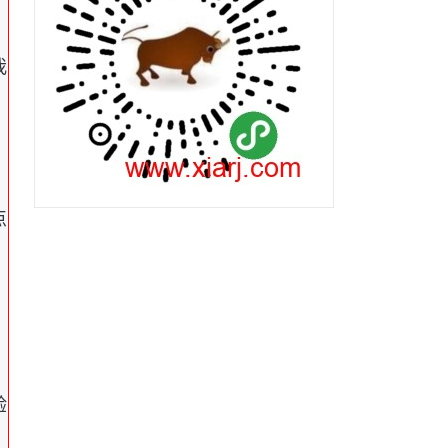
我
点
验