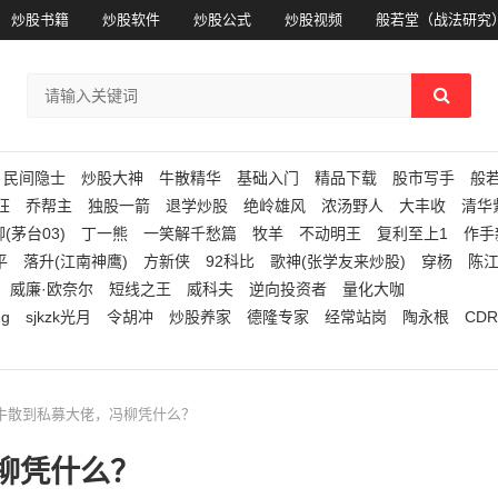
炒股书籍
炒股软件
炒股公式
炒股视频
般若堂（战法研究
民间隐士
炒股大神
牛散精华
基础入门
精品下载
股市写手
般
狂
乔帮主
独股一箭
退学炒股
绝岭雄风
浓汤野人
大丰收
清华
(茅台03)
丁一熊
一笑解千愁篇
牧羊
不动明王
复利至上1
作手
平
落升(江南神鹰)
方新侠
92科比
歌神(张学友来炒股)
穿杨
陈
威廉·欧奈尔
短线之王
威科夫
逆向投资者
量化大咖
ng
sjkzk光月
令胡冲
炒股养家
德隆专家
经常站岗
陶永根
CDR
级牛散到私募大佬，冯柳凭什么？
柳凭什么？