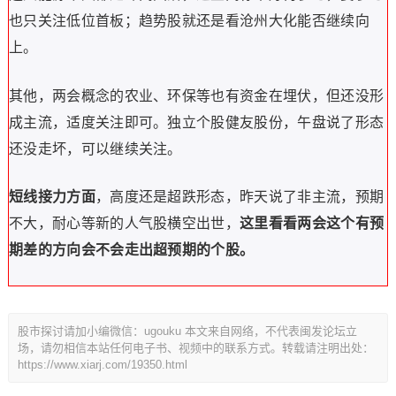
也只关注低位首板；趋势股就还是看
沧州大化
能否继续向
上。
其他，两会概念的农业、环保等也有资金在埋伏，但还没形
成主流，适度关注即可。独立个股
健友股份
，午盘说了形态
还没走坏，可以继续关注。
短线接力方面
，高度还是超跌形态，昨天说了非主流，预期
不大，耐心等新的人气股横空出世，
这里看看两会这个有预
期差的方向会不会走出超预期的个股。
股市探讨请加小编微信：ugouku 本文来自网络，不代表闽发论坛立
场，请勿相信本站任何电子书、视频中的联系方式。转载请注明出处：
https://www.xiarj.com/19350.html