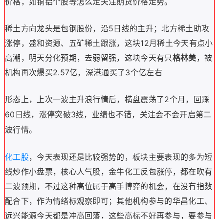
价格，如铜铝个股等怎么走关注期货价格走势。
稀土方向龙头是
包钢股份
，沿5日线的主升；
北方稀土
助攻
涨停，
盛和资源、五矿稀土
跟涨，这块12月稀土今天有点小
高潮，明天分化预期，去弱留强，这块今天有只
格林美
，被
机构再次爆买2.57亿，深港通买了3个亿左右
形态上，上次一波主升浪行情后，横盘震荡了2个月，回踩
60日线，涨停突破3线，业绩也不错，关注会不会开启第二
波行情。
化工股
，今天表现还是比较强势的，板块主要表现的多为短
线炒作小盘票，核心人气股，
金牛化工
反包涨停，都在吹有
二波预期，不过这种高位属于高手博弈的机会，在没有指数
配合下，作为情绪标观察即可；其他机构参与的
华昌化工、
远兴能源
今天都是冲高回落，这些高标不好再参与，要参与