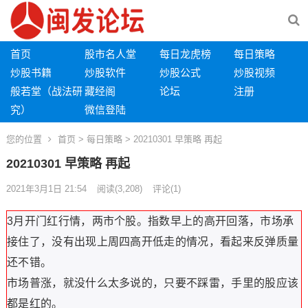
首页
股市名人堂
每日龙虎榜
每日策略
炒股书籍
炒股软件
炒股公式
炒股视频
般若堂（战法研
藏经阁
论坛
注册
究）
微信登陆
您的位置
首页
>
每日策略
> 20210301 早策略 再起
20210301 早策略 再起
2021年3月1日 21:54
阅读
(3,208)
评论(1)
3月开门红行情，两市个股。指数早上的高开回落，市场承
接住了，没有出现上周四高开低走的情况，看起来反弹质量
还不错。
市场普涨，就没什么太多说的，只要不踩雷，手里的股应该
都是红的。