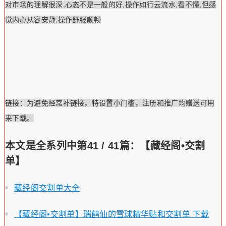
对市场的理解很深,心态不是一般的好,操作如行云流水,看不懂,但感
觉内心从容安静,操作舒服顺畅
链接：为避免经常补链接，特设置小门槛，注册和推广均赠送可用
来下载。
本文是全系列中第41 / 41篇：【藏经阁•交割
单】
藏经阁交割单大全
【藏经阁•交割单】瑞鹤仙的雪球精华贴和交割单 下载