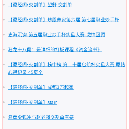
【藏经阁•交割单】望舒 交割单
【藏经阁•交割单】炒股养家第六届 第七届职业炒手杯
史海沉钩-第五届职业炒手杯实盘大赛-激情回顾
狂龙十八段：最详细的打板课程《资金流书》
【藏经阁•交割单】榜中榜 第二十届启航杯实盘大赛 原帖
心得记录 45页全
【藏经阁•交割单】成都3万起家
【藏经阁•交割单】starr
复盘令狐冲与赵老哥交割单有感