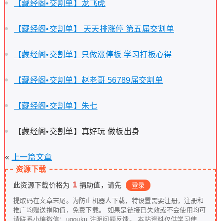
【藏经阁•交割单】龙飞虎
【藏经阁•交割单】 天天排涨停 第五届交割单
【藏经阁•交割单】只做涨停板 学习打板心得
【藏经阁•交割单】赵老哥 56789届交割单
【藏经阁•交割单】朱七
【藏经阁•交割单】真好玩 做板出身
«
上一篇文章
资源下载
1
此资源下载价格为
捐助值，请先
登录
提取码在文章末尾。为防止机器人下载，特设置需要注册，注册和
推广均赠送捐助值，免费下载。 如果是链接已失效或不会使用均可
请联系小编微信：ugouku 注明问题反馈。 本站资料仅供学习使