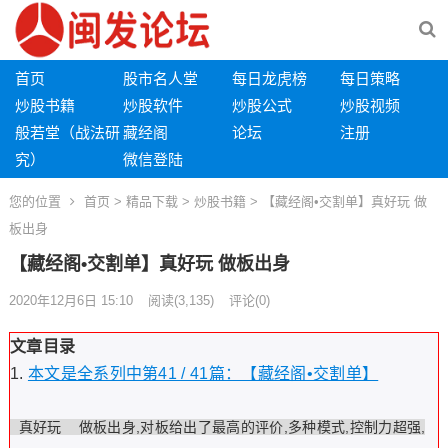
首页
股市名人堂
每日龙虎榜
每日策略
炒股书籍
炒股软件
炒股公式
炒股视频
般若堂（战法研
藏经阁
论坛
注册
究）
微信登陆
您的位置
首页
>
精品下载
>
炒股书籍
> 【藏经阁•交割单】真好玩 做
板出身
【藏经阁•交割单】真好玩 做板出身
2020年12月6日 15:10
阅读
(3,135)
评论(0)
文章目录
本文是全系列中第41 / 41篇：【藏经阁•交割单】
真好玩 做板出身,对板给出了最高的评价,多种模式,控制力超强,