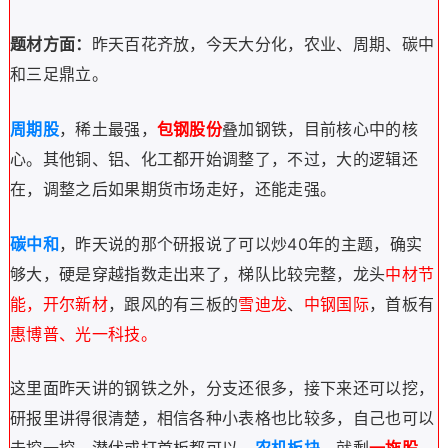
题材方面：
昨天百花齐放，今天大分化，农业、周期、碳中
和三足鼎立。
周期股
，稀土最强，
包钢股份
叠加钢铁，目前核心中的核
心。其他铜、铝、化工都开始调整了，不过，大的逻辑还
在，调整之后如果期货市场走好，还能走强。
碳中和
，
昨天说的那个研报说了可以炒40年的主题，确实
够大，
硬是穿越指数走出来了，梯队比较完整，龙头
中材节
能，开尔新材
，跟风的有三板的
雪迪龙
、
中钢国际
，首板有
惠博普、光一科技。
这里面昨天讲的钢铁之外，分支还很多，接下来还可以挖，
研报里讲得很清楚，相信各种小表格也比较多，
自己也可以