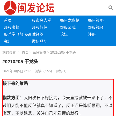
首页
股市名人堂
每日龙虎榜
每日策略
炒股书籍
炒股软件
炒股公式
炒股视频
般若堂（战法研
藏经阁
论坛
注册
究）
微信登陆
您的位置
首页
>
每日策略
> 20210205 干龙头
20210205 干龙头
2021年3月5日 8:17
阅读
(2,555)
评论(1)
接下来的策略
：
指数方面
：大阳次日不好接力，今天直接就被干趴下了，不
过明天能不能反包就真不知道了，反正还是降低预期，不以
涨喜，不以跌悲，关注自己能看懂的就行。