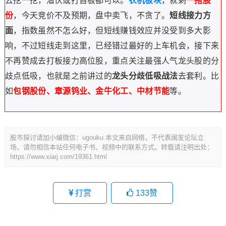
去挖一挖，潜伏或打首板都可以。
农机板块
，就剩
一拖股
份
，今天竞价不及预期，盘中卖飞，不贪了。
短线接力方
面
，指数虽然不怎么好，但短线赚钱效应并没受到多大影
响，不过短线走到这里，已经错过最好的上车机会，接下来
不再赞成去打板接力高位股，重点关注
最强人气龙头股的分
歧点低吸，也就是之前讲过的
龙头分歧低吸战法
去套利。比
如
包钢股份、章源钨业、金牛化工、中材节能
等。
股市探讨请加小编微信：ugouku 本文来自网络，不代表闽发论坛立
场，请勿相信本站任何电子书、视频中的联系方式。转载请注明出处：
https://www.xiarj.com/19361.html
打赏
133
赞