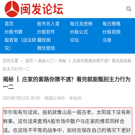
首页
股市名人堂
每日龙虎榜
每日策略
炒股书籍
炒股软件
炒股公式
炒股视频
般若堂（战法研
藏经阁
论坛
注册
究）
微信登陆
您的位置
首页
>
基础入门
> 揭秘 ┃ 庄家的套路你猜不透？看完就能甄
别主力行为一二
揭秘 ┃ 庄家的套路你猜不透？看完就能甄别主力行为
一二
2021年7月12日 20:20
阅读
(2,962)
评论(0)
华尔街有句话说，投机就像山岳一般古老，太阳底下没有新
鲜事。这句话来套用A股市场中散户与庄家的博弈同样合
适。在这场不平等的战争中，如何在保存自己的情况下更好