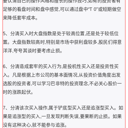
要认清自己的操作风格和擅长的操作技巧,如有的投资者有
足够的看盘时间和盘中感觉,可以通过盘中“T 0”或短期做空
来降低套牢成本。
5、分清买入时大盘指数是处于较高位置,还是处于较低位
置。大盘指数较高时,特别是市场中获利盘较多,股民们得意
洋洋,夸夸其谈时要考虑止损。
6、分清造成套牢的买入行为,是投机性买入还是投资性买
入。凡是根据上市公司的基本面情况,从投资价值角度出发
选股的投资者,可以学习巴非特的投资理念,不必关心股价一
时的涨跌起伏。
7、分清该次买入操作,属于铲底型买入还是追涨型买入。如
果是追涨型的买入,一旦发现判断失误,要果断的止损。如果
没有这种决心,就不能参与追涨。