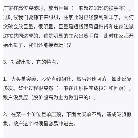
庄家在高位突破时，放出巨量（一般超过10%的换手率），
这时候我们要静下来想想，庄家此时已经获利颇丰了，为何
突破会放巨量，很明显，巨量是短线跟风盘扫货和庄家边派
边拉共同达成的，这是明显的庄家出货手段，此时庄家都开
始出货了，我们还能接着玩吗？
3、对敲出货，它的特点：
1、大买单突袭，股价直线飙升，然后迅速回落，如此反复
多次。整个过程很突然（一般在几秒钟完成拉升和回落），
散户没反应（股价虚高为主力做出来的）。
2、在某一个价位巨单压顶，下面大买单不断，造成吸货假
象，散户这个时候最容易冲进去。