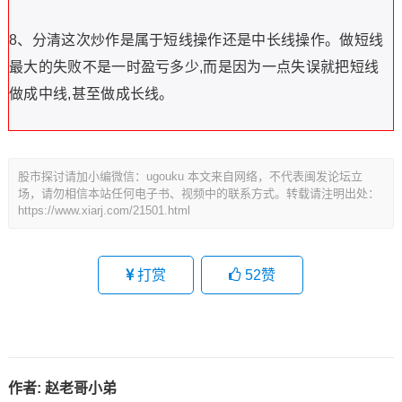
8、分清这次炒作是属于短线操作还是中长线操作。做短线
最大的失败不是一时盈亏多少,而是因为一点失误就把短线
做成中线,甚至做成长线。
股市探讨请加小编微信：ugouku 本文来自网络，不代表闽发论坛立
场，请勿相信本站任何电子书、视频中的联系方式。转载请注明出处：
https://www.xiarj.com/21501.html
打赏
52
赞
作者:
赵老哥小弟