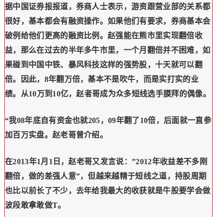
据中国证券报报道，券商人士表示，游资跟营业部的关系都
很好，基本都会有融资操作。如果他们有要求，券商基本会
破例给他们更高的融资比例。赵强能在熊市里实现翻倍收
益，那么在过去的半年多牛市里，一个月翻倍并不困难，如
果碰到中国中铁、暴风科技这样的强势股，十天就可以翻
倍。因此，8年翻万倍，基本不是吹牛，而是实打实的业
绩。从10万到10亿，赵者哥成为众多短线选手膜拜的偶像。
“我08年底自有资金也就205，09年翻了10倍，后面就一直参
加百万实盘。赵老哥曾介绍。
在2013年1月1日，赵老哥又发言说：”2012年收益差不多刚
翻倍，做的差强人意”，但越来越精于短线之道，持股周期
也比以前长了不少，去年给我最大的收获就是牛股要学会做
波段敢拿敢做T。