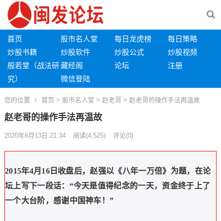
首页
股市名人堂
每日龙虎榜
每日策略
炒股书籍
炒股软件
炒股公式
炒股视频
般若堂（战法研
藏经阁
论坛
注册
究）
微信登陆
您的位置
首页
>
股市名人堂
>
赵老哥
> 赵老哥的操作手法再温故
赵老哥的操作手法再温故
2020年6月13日 21:34
阅读
(4,525)
评论(0)
2015年4月16日收盘后，赵强以《八年一万倍》为题，在论
坛上写下一段话：“今天是值得纪念的一天，资金终于上了
一个大台阶，感谢中国神车！”