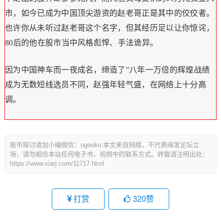
市，如今已成为中国顶尖游资的赵老哥正是其中的佼佼者。
也许你从未听过赵老哥这个名字，但其经历足以让你惊诧，
80后的他在股市当中风格彪悍、手法诡异。
因为中国神车而一夜成名，缔造了”八年一万倍的辉煌战绩
成为无数短线选员不同，赵强年轻气盛，在网络上十分高
调。
股市探讨请加小编微信：ugouku 本文来自网络，不代表闽发论坛立
场，请勿相信本站任何电子书、视频中的联系方式。转载请注明出处：
https://www.xiarj.com/11717.html
打赏
320
赞