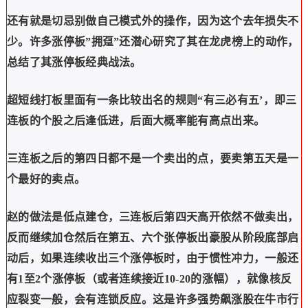
还有就是切忌别做自己模式外的操作，因为这个去年损失不
少。许多涨停板”拥趸”还潜心研究了其在龙虎榜上的动作，
总结了其涨停板经典战法。
超短线打板里面有一条比较出名的规则“有三必有五’，即三
连板的个股之后逢低进，后面大概率能有高点出来。
三连板之后的第四日都不是一个卖出的点，要卖第五天是一
个最好的卖点。
赵的做法是低点建仓，三连板后第四天高开依然不做卖出，
反而继续加仓然后在第五、六个张停板出豪股从阶段底部启
动后，如果连续收出三个涨停板时，由于惯性冲力，一般还
有1至2个涨停板（或者连续接近10-20的涨幅），就像核反
应裂变一般，会有连锁反应。这是许多强势飙涨股在牛市行