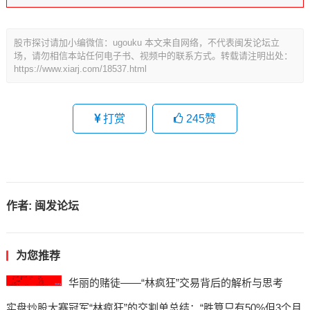
股市探讨请加小编微信：ugouku 本文来自网络，不代表闽发论坛立
场，请勿相信本站任何电子书、视频中的联系方式。转载请注明出处：
https://www.xiarj.com/18537.html
打赏
245
赞
作者:
闽发论坛
为您推荐
华丽的赌徒——“林疯狂”交易背后的解析与思考
实盘炒股大赛冠军“林疯狂”的交割单总结：“胜算只有50%但3个月