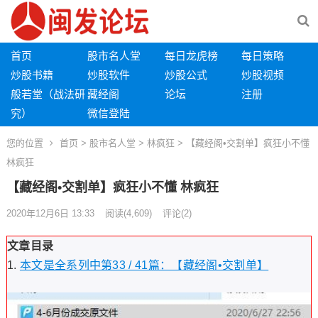
首页
股市名人堂
每日龙虎榜
每日策略
炒股书籍
炒股软件
炒股公式
炒股视频
般若堂（战法研
藏经阁
论坛
注册
究）
微信登陆
您的位置
首页
>
股市名人堂
>
林疯狂
> 【藏经阁•交割单】疯狂小不懂
林疯狂
【藏经阁•交割单】疯狂小不懂 林疯狂
2020年12月6日 13:33
阅读
(4,609)
评论(2)
文章目录
本文是全系列中第33 / 41篇：【藏经阁•交割单】