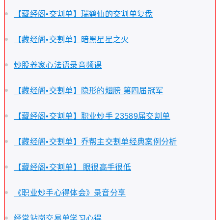
【藏经阁•交割单】瑞鹤仙的交割单复盘
【藏经阁•交割单】暗黑星星之火
炒股养家心法语录音频课
【藏经阁•交割单】隐形的翅膀 第四届冠军
【藏经阁•交割单】职业炒手 23589届交割单
【藏经阁•交割单】乔帮主交割单经典案例分析
【藏经阁•交割单】 眼很高手很低
《职业炒手心得体会》录音分享
经常站岗交易单学习心得