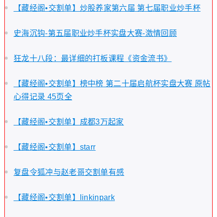
【藏经阁•交割单】炒股养家第六届 第七届职业炒手杯
史海沉钩-第五届职业炒手杯实盘大赛-激情回顾
狂龙十八段：最详细的打板课程《资金流书》
【藏经阁•交割单】榜中榜 第二十届启航杯实盘大赛 原帖
心得记录 45页全
【藏经阁•交割单】成都3万起家
【藏经阁•交割单】starr
复盘令狐冲与赵老哥交割单有感
【藏经阁•交割单】linkinpark