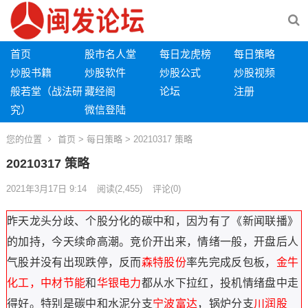
首页
股市名人堂
每日龙虎榜
每日策略
炒股书籍
炒股软件
炒股公式
炒股视频
般若堂（战法研
藏经阁
论坛
注册
究）
微信登陆
您的位置
首页
>
每日策略
> 20210317 策略
20210317 策略
2021年3月17日 9:14
阅读
(2,455)
评论(0)
昨天龙头分歧、个股分化的碳中和，因为有了《新闻联播》
的加持，今天续命高潮。竞价开出来，情绪一般，开盘后人
气股并没有出现跌停，反而
森特股份
率先完成反包板，
金牛
化工，中材节能
和
华银电力
都从水下拉红，投机情绪盘中走
得好。特别是碳中和水泥分支
宁波富达
，锅炉分支
川润股