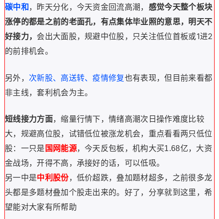
碳中和
，昨天分化，今天资金回流高潮，
感觉今天整个板块
涨停的都是之前的老面孔，有点集体毕业照的意思，明天不
好接力，
会出大面股，规避中位股，只关注低位首板或1进2
的前排机会。
另外，
次新股、高送转、疫情修复
也有表现，但目前来看都
非主线，套利机会为主。
短线接力方面
，缩量行情下，情绪高潮次日操作难度比较
大，规避高位股，试错低位被涨龙机会，重点看看两只低位
股：一只是
国网能源
，今天反包板，机构大买1.68亿，大资
金战场，开得不高，承接好的话，可以低吸。
另一中是
中利股份
，低价超跌，叠加题材超多，之前很多龙
头都是多题材叠加个股走出来的。
好了，分享就到这里，希
望能对大家有所帮助