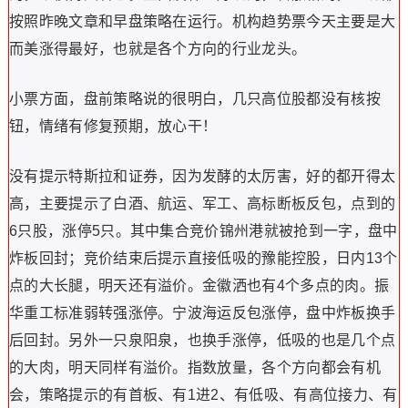
按照昨晚文章和早盘策略在运行。机构趋势票今天主要是大
而美涨得最好，也就是各个方向的行业龙头。
小票方面，盘前策略说的很明白，几只高位股都没有核按
钮，情绪有修复预期，放心干！
没有提示特斯拉和证券，因为发酵的太厉害，好的都开得太
高，主要提示了白酒、航运、军工、高标断板反包，点到的
6只股，涨停5只。其中集合竞价锦州港就被抢到一字，盘中
炸板回封；竞价结束后提示直接低吸的豫能控股，日内13个
点的大长腿，明天还有溢价。金徽洒也有4个多点的肉。振
华重工标准弱转强涨停。宁波海运反包涨停，盘中炸板换手
后回封。另外一只泉阳泉，也换手涨停，低吸的也是几个点
的大肉，明天同样有溢价。指数放量，各个方向都会有机
会，策略提示的有首板、有1进2、有低吸、有高位接力、有