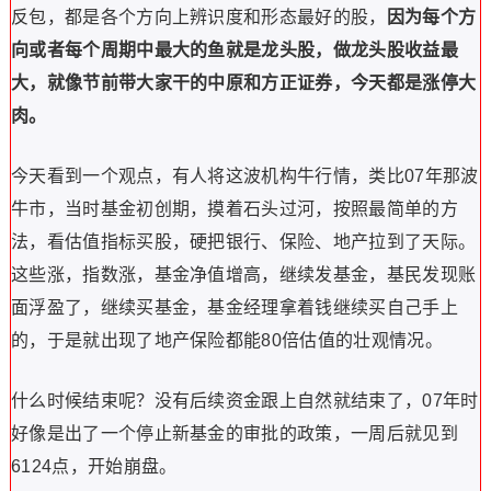
反包，都是各个方向上辨识度和形态最好的股，
因为每个方
向或者每个周期中最大的鱼就是龙头股，做龙头股收益最
大，就像节前带大家干的
中原
和
方正证券
，今天都是涨停大
肉。
今天看到一个观点，有人将这波机构牛行情，类比07年那波
牛市，当时基金初创期，摸着石头过河，按照最简单的方
法，看估值指标买股，硬把银行、保险、地产拉到了天际。
这些涨，指数涨，基金净值增高，继续发基金，基民发现账
面浮盈了，继续买基金，基金经理拿着钱继续买自己手上
的，于是就出现了地产保险都能80倍估值的壮观情况。
什么时候结束呢？没有后续资金跟上自然就结束了，07年时
好像是出了一个停止新基金的审批的政策，一周后就见到
6124点，开始崩盘。