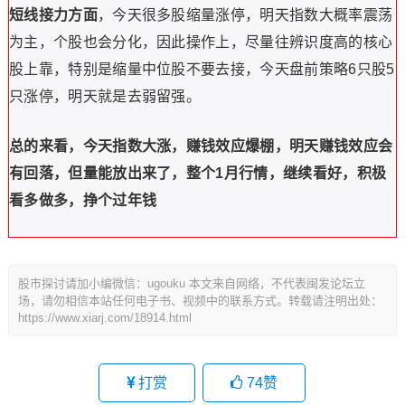
短线接力方面
，今天很多股缩量涨停，明天指数大概率震荡
为主，个股也会分化，因此操作上，尽量往辨识度高的核心
股上靠，特别是缩量中位股不要去接，今天盘前策略6只股5
只涨停，明天就是去弱留强。
总的来看，今天指数大涨，赚钱效应爆棚，明天赚钱效应会
有回落，但量能放出来了，整个1月行情，继续看好，积极
看多做多，挣个过年钱
股市探讨请加小编微信：ugouku 本文来自网络，不代表闽发论坛立
场，请勿相信本站任何电子书、视频中的联系方式。转载请注明出处：
https://www.xiarj.com/18914.html
打赏
74
赞