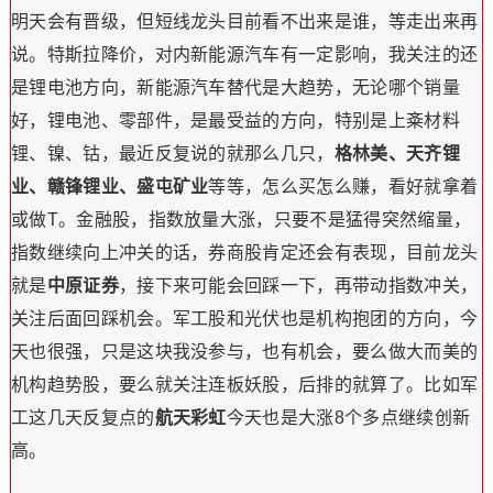
明天会有晋级，但短线龙头目前看不出来是谁，等走出来再
说。特斯拉降价，对内新能源汽车有一定影响，我关注的还
是锂电池方向，新能源汽车替代是大趋势，无论哪个销量
好，锂电池、零部件，是最受益的方向，特别是上㪰材料
锂、镍、钴，最近反复说的就那么几只，
格林美、天齐锂
业、赣锋锂业、盛屯矿业
等等，怎么买怎么赚，看好就拿着
或做T。金融股，指数放量大涨，只要不是猛得突然缩量，
指数继续向上冲关的话，券商股肯定还会有表现，目前龙头
就是
中原证券
，接下来可能会回踩一下，再带动指数冲关，
关注后面回踩机会。军工股和光伏也是机构抱团的方向，今
天也很强，只是这块我没参与，也有机会，要么做大而美的
机构趋势股，要么就关注连板妖股，后排的就算了。比如军
工这几天反复点的
航天彩虹
今天也是大涨8个多点继续创新
高。