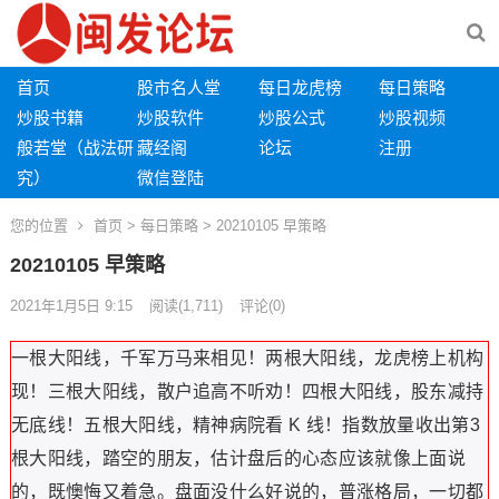
首页
股市名人堂
每日龙虎榜
每日策略
炒股书籍
炒股软件
炒股公式
炒股视频
般若堂（战法研
藏经阁
论坛
注册
究）
微信登陆
您的位置
首页
>
每日策略
> 20210105 早策略
20210105 早策略
2021年1月5日 9:15
阅读
(1,711)
评论(0)
一根大阳线，千军万马来相见！两根大阳线，龙虎榜上机构
现！三根大阳线，散户追高不听劝！四根大阳线，股东减持
无底线！五根大阳线，精神病院看 K 线！指数放量收出第3
根大阳线，踏空的朋友，估计盘后的心态应该就像上面说
的，既懊悔又着急。盘面没什么好说的，普涨格局，一切都