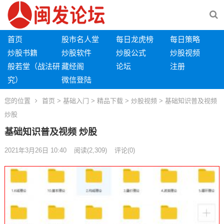
首页
股市名人堂
每日龙虎榜
每日策略
炒股书籍
炒股软件
炒股公式
炒股视频
般若堂（战法研
藏经阁
论坛
注册
究）
微信登陆
您的位置
首页
>
基础入门
>
精品下载
>
炒股视频
> 基础知识普及视频
炒股
基础知识普及视频 炒股
2021年3月26日 10:40
阅读
(2,309)
评论(0)