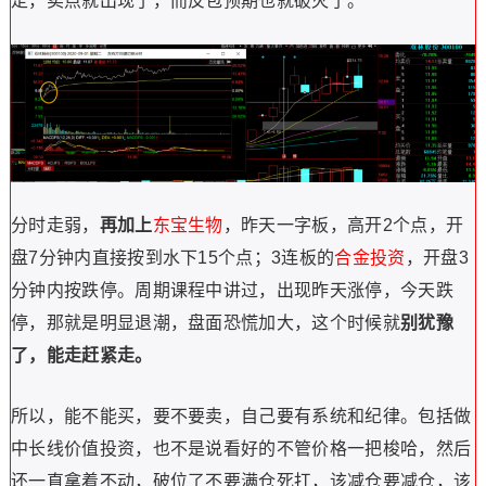
定，
卖点就出现了，
而反包预期也就破灭
了。
分时走弱，
再加上
东宝生物
，昨天一字板，
高开2个点，开
盘7分钟内直接按到水下15个点；
3连板的
合金投资
，
开盘3
分钟内按跌停。
周期课程中讲过，出现昨天涨停，今天跌
停，那就是明显退潮，盘面
恐慌加大，这个时候就
别犹豫
了，能走赶紧走。
所以，能不能买，要不要卖，自己要有系统和纪律。包括做
中长线价值投资，也不是说看好的不管价格一把梭哈，然后
还一直拿着不动，破位了不要满仓死扛，该减仓要减仓，该