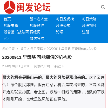
首页
股市名人堂
每日龙虎榜
每日策略
炒股书籍
炒股软件
炒股公式
炒股视频
般若堂（战法研
藏经阁
论坛
注册
究）
微信登陆
您的位置
首页
>
每日策略
> 20200911 早策略 可能翻倍的机构股
20200911 早策略 可能翻倍的机构股
2020年9月11日 8:05
阅读
(2,130)
评论(0)
最大的机会是跌出来的，最大的风险是涨出来的。
这个道理
估计每个股民都懂。
但要注意，机会是跌出来的，不是说刚
开始跌就去抄底，
看上图，
跌破60日线
的
走势
，
指数的下跌
才刚
刚开
始，
也就是说风险
正在释放。