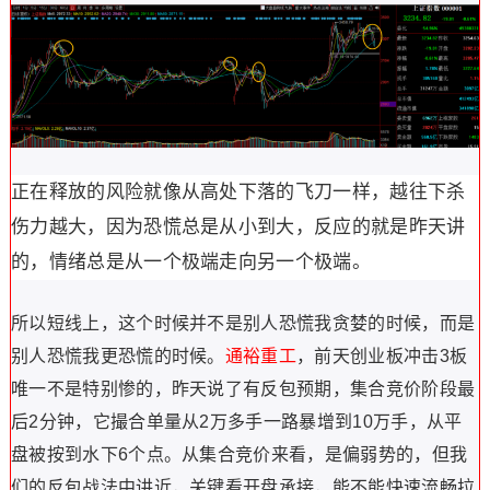
正在释放的风险就像从高处下落的飞刀一样，越往下杀
伤力越大，因为恐慌总是从小到大，反应的就是昨天讲
的，
情绪
总是从一个极端
走向另一个极端。
所以短线上，这个时候
并不是别人恐慌我贪婪的时候，而是
别人恐慌我更恐慌的时候。
通裕重工
，前天创业板冲击3板
唯一不是特别惨的，昨天说了有反包预期，集合竞价阶段最
后2分钟，它撮合单量从2万多手一路暴增到10万手，从平
盘被按到水下6个点。从集合竞价来看，是偏弱势的，但我
们的反包战法中讲近，关键看开盘承接，能不能快速流畅拉