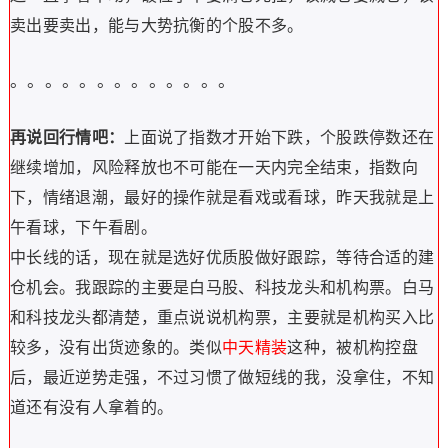
卖出要卖出，能与大势抗衡的个股不多。
。
。
。
。
。
。
。
。
。
。
。
。
。
再说回行情吧：
上面说了指数才开始下跌，个股跌停数还在
继续增加，风险释放也不可能在一天内完全结束，指数向
下，情绪退潮，最好的操作就是看戏或看球，昨天我就是上
午看球，下午看剧。
中长线的话，现在就是选好优质股做好跟踪，等待合适的建
仓机会。我跟踪的主要是白马股、科技龙头和机构票。白马
和科技龙头都清楚，重点说说机构票，主要就是机构买入比
较多，没有出货迹象的。类似
中天精装
这种，被机构控盘
后，最近逆势走强，不过习惯了做短线的我，没拿住，不知
道还有没有人拿着的。