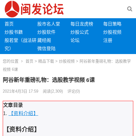
首页
股市名人堂
每日龙虎榜
每日策略
炒股书籍
炒股软件
炒股公式
炒股视频
般若堂（战法研
藏经阁
论坛
注册
究）
微信登陆
您的位置
首页
>
精品下载
>
炒股视频
> 阿谷新年重磅礼物：选股教学
视频 6课
阿谷新年重磅礼物：选股教学视频 6课
2021年4月3日 17:59
阅读
(2,309)
评论(0)
文章目录
【资料介绍】
【资料介绍】