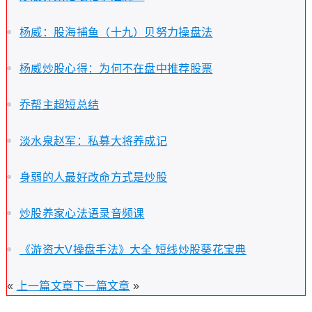
杨威：股海捕鱼（十九）贝努力操盘法
杨威炒股心得：为何不在盘中推荐股票
乔帮主超短总结
淡水泉赵军：私募大将养成记
身弱的人最好改命方式是炒股
炒股养家心法语录音频课
《游资大V操盘手法》大全 短线炒股葵花宝典
«
上一篇文章
下一篇文章
»