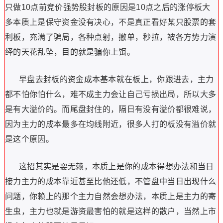
只做
10
点前竞价强势股封板的原因是
10
点之后的涨停板大
多本质上是保守资金没有决心，不是真正看好某只股票的套
利板，充满了骗局，各种点射，撤单，秒拉，被各方势力演
绎的天花乱坠，目的就是骗你上饵。
早盘去封板的资金成本基本就在板上，你跟进去，主力
都不怕你怕什么，难不成主力会让自己亏损出局，所以大多
是有大溢价的。而尾盘封住的，隔日有没有溢价都很难说，
因为主力的成本最多在均线附近，很多人打的板没有溢价就
是这个原因。
这招其实是耍无赖，本质上是你的成本得想办法和当日
接力主力的成本靠近甚至比他还低，不管盘中当日出现什么
问题，你赖上的那个主力自然会想办法，本质上是主力的寄
生虫，主力也就是游资最害怕的就是这样的散户，当然上市