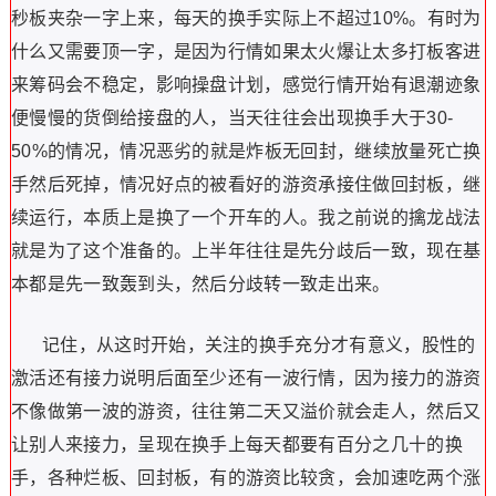
秒板夹杂一字上来，每天的换手实际上不超过
10%
。有时为
什么又需要顶一字，是因为行情如果太火爆让太多打板客进
来筹码会不稳定，影响操盘计划，感觉行情开始有退潮迹象
便慢慢的货倒给接盘的人，当天往往会出现换手大于
30-
50%
的情况，情况恶劣的就是炸板无回封，继续放量死亡换
手然后死掉，情况好点的被看好的游资承接住做回封板，继
续运行，本质上是换了一个开车的人。我之前说的擒龙战法
就是为了这个准备的。上半年往往是先分歧后一致，现在基
本都是先一致轰到头，然后分歧转一致走出来。
记住，从这时开始，关注的换手充分才有意义，股性的
激活还有接力说明后面至少还有一波行情，因为接力的游资
不像做第一波的游资，往往第二天又溢价就会走人，然后又
让别人来接力，呈现在换手上每天都要有百分之几十的换
手，各种烂板、回封板，有的游资比较贪，会加速吃两个涨