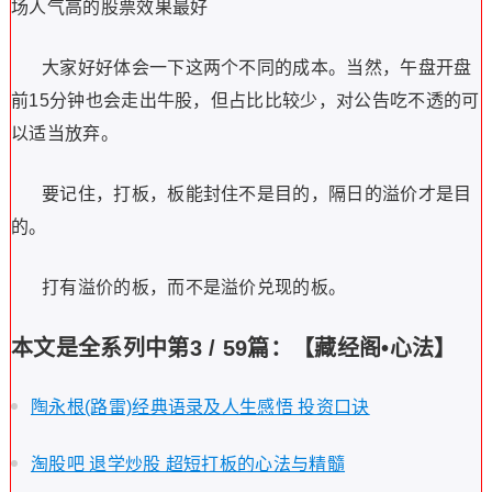
场人气高的股票效果最好
大家好好体会一下这两个不同的成本。当然，午盘开盘
前
15
分钟也会走出牛股，但占比比较少，对公告吃不透的可
以适当放弃。
要记住，打板，板能封住不是目的，隔日的溢价才是目
的。
打有溢价的板，而不是溢价兑现的板。
本文是全系列中第3 / 59篇：【藏经阁•心法】
陶永根(路雷)经典语录及人生感悟 投资口诀
淘股吧 退学炒股 超短打板的心法与精髓