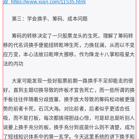
观 https://www.xiarj.com/11535.html
第三：学会换手、筹码、成本问题
筹码的转移决定了一只股票龙头的生死，理解了筹码转
移的代名词换手便能扭转乾坤生死，力挽狂澜，从而以不变
应万变，本心法故曰乾坤大挪移，作为降龙十八掌和吸星大
法的内功
大家可能发现一些好股票前期一路换手不足却能走的很
好，直到主题切换导致的炸板才宣告死亡，而一些所谓的换
手板往往伴随着分歧放量、换手放大导致的筹码松动被更强
势的前者卡死，石沉大海。对比前者，后者似乎更适合低
吸，而不是打板，每次都搞得胆战心惊，可是却总是听别人
说要上换手充分的板，换手充分到底是什么则不清楚，成为
了短线知识体系中的第一玄学。今天这里系统的讲下换手和