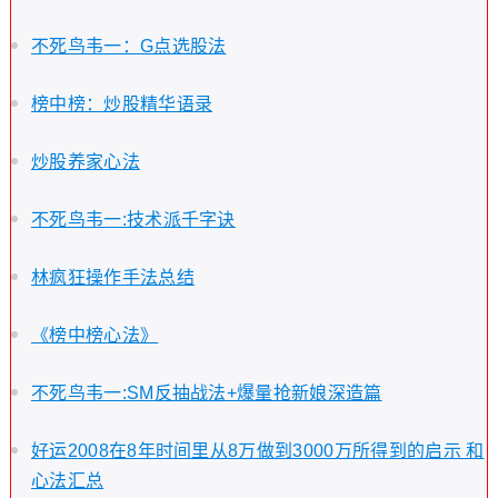
不死鸟韦一：G点选股法
榜中榜：炒股精华语录
炒股养家心法
不死鸟韦一:技术派千字诀
林疯狂操作手法总结
《榜中榜心法》
不死鸟韦一:SM反抽战法+爆量抢新娘深造篇
好运2008在8年时间里从8万做到3000万所得到的启示 和
心法汇总