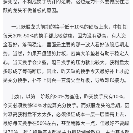
多死仓，不构成换手统计的范畴，这也是为什么要做股性活
跃的龙头不做首板的原因。
一只妖股龙头前期的换手低于
10%
的硬板上来，中期期
每天
30%-50%
的换手都比较健康，因为没有恐高，有大资
金看好，筹码稳定，里面最主要的那一波人看好该股后期走
势。当然，如果开盘强势封板，密集大单垫着有助于稳定人
心，当天换手会少些，隔日换手的压力就比较大，获利盘太
多形成了筹码断层，因此，昨天缺的换手今天最好补上才能
是充分换手，补不上则会一直清欠至炸板，导致难以接力。
比如，以第二阶段的
30%
为基准，昨天换手只有
10%
，
今天必须换够
50
％才能算充分换手。而妖股龙头的后期，因
为恐高获利盘不太太多，必须保证成本一层一层垫高上去，
最好每天换手在
50%
左右，甚至稍微大一点，但最好不要超
过
70
％，死亡换手基本都是主力把货倒给散户，主力基本都