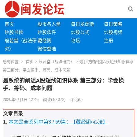
首页
股市名人堂
每日龙虎榜
每日策略
炒股书籍
炒股软件
炒股公式
炒股视频
般若堂（战法研
藏经阁
论坛
注册
究）
微信登陆
您的位置
首页
>
般若堂（战法研究）
> 最系统的阐述A股短线知识体系
第三部分：学会换手、筹码、成本问题
最系统的阐述A股短线知识体系 第三部分：学会换
手、筹码、成本问题
2020年6月1日 12:48
阅读
(10,072)
评论(0)
文章目录
本文是全系列中第3 / 59篇：【藏经阁•心法】