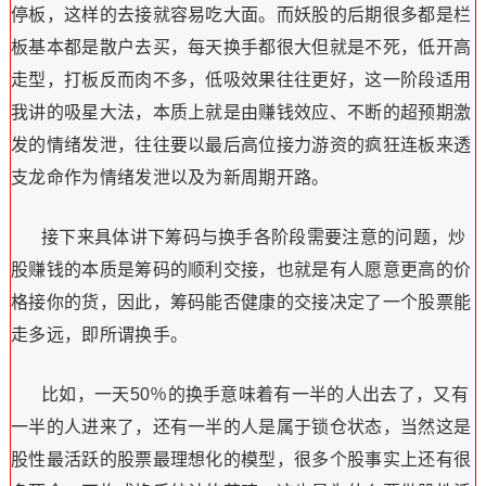
停板，这样的去接就容易吃大面。而妖股的后期很多都是栏
板基本都是散户去买，每天换手都很大但就是不死，低开高
走型，打板反而肉不多，低吸效果往往更好，这一阶段适用
我讲的吸星大法，本质上就是由赚钱效应、不断的超预期激
发的情绪发泄，往往要以最后高位接力游资的疯狂连板来透
支龙命作为情绪发泄以及为新周期开路。
接下来具体讲下筹码与换手各阶段需要注意的问题，炒
股赚钱的本质是筹码的顺利交接，也就是有人愿意更高的价
格接你的货，因此，筹码能否健康的交接决定了一个股票能
走多远，即所谓换手。
比如，一天
50
％的换手意味着有一半的人出去了，又有
一半的人进来了，还有一半的人是属于锁仓状态，当然这是
股性最活跃的股票最理想化的模型，很多个股事实上还有很