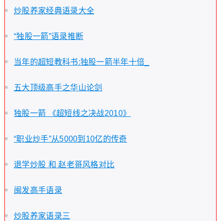
炒股养家经典语录大全
“独股一箭”语录推断
当年的超短教科书:独股一箭半年十倍_
五大顶级高手之华山论剑
独股一箭 《超短线之决战2010》
“职业炒手”从5000到10亿的传奇
退学炒股 和 赵老哥风格对比
闽发高手语录
炒股养家语录三