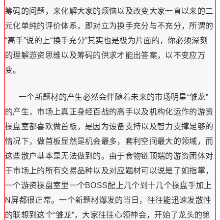
筹码的问题，来化解大家的烦恼以及改变大家一直以来的二
元化单纯的评价体系，即对立为换手充分与不充分，所谓的
“
高手
”
说的上
“
换手充分
”
其实也是极为片面的，你必须深刻
的理解游资思维以及筹码的供求才能出答案，以不变应万
变。
一个新题材的产生必然会伴随着未来的市场明星
“
雏龙
”
的产生，市场上真正身经百战的高手以及机构化运作的游资
操盘室都喜欢做首板，是因为设备支持以及智力支撑足够的
情况下，做首板显然是机会最多，套利空间最大的领域，而
这些散户基本是无法做到的。由于食物链顶端的游资团体对
于市场上的所有交易品种以及对应题材可以说是了如指掌，
一个游资操盘室里一个
BOSS
配上几个到十几个操盘手加上
N
屏都很正常。一个新题材爆发的当日，往往能迅速发散性
的联想到这个
“
雏龙
”
，大家往往心领神会，开始了龙头的第