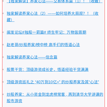
【独家解读】养家心法——交易体系篇（1）！（收藏）
独家解读养家心法（2）——如何培养大局观？！（收
藏）
闽发论坛#独股一箭篇# 终生牢记：万物皆周期
赵老哥/炒股养家/榜中榜 高手们的悟道心法
独家解读养家心法——信念篇
股票干货：顶级游资成长史，悟道经验干货满满
顶级游资巡礼之 “40万到10亿+” 的炒股养家及其“心法”
炒股养家：从小资金到龙虎榜常客 , 再到清华大学讲课的
股市游资