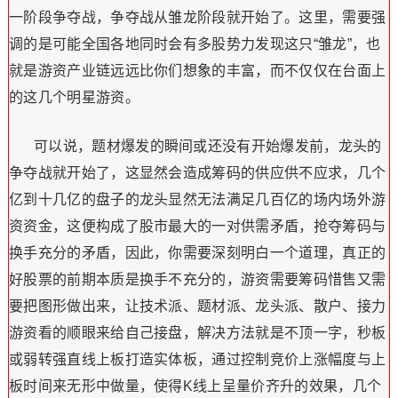
一阶段争夺战，争夺战从雏龙阶段就开始了。这里，需要强
调的是可能全国各地同时会有多股势力发现这只
“
雏龙
”
，也
就是游资产业链远远比你们想象的丰富，而不仅仅在台面上
的这几个明星游资。
可以说，题材爆发的瞬间或还没有开始爆发前，龙头的
争夺战就开始了，这显然会造成筹码的供应供不应求，几个
亿到十几亿的盘子的龙头显然无法满足几百亿的场内场外游
资资金，这便构成了股市最大的一对供需矛盾，抢夺筹码与
换手充分的矛盾，因此，你需要深刻明白一个道理，真正的
好股票的前期本质是换手不充分的，游资需要筹码惜售又需
要把图形做出来，让技术派、题材派、龙头派、散户、接力
游资看的顺眼来给自己接盘，解决方法就是不顶一字，秒板
或弱转强直线上板打造实体板，通过控制竞价上涨幅度与上
板时间来无形中做量，使得
K
线上呈量价齐升的效果，几个