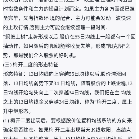
时指数条件和主力的操盘计划而定。如果主力各方面都已准
备完毕，又有指数环 境的配合，主力可能会发动一波快速
的上攻行情;否则主力可能会继续整理一段时间.
“蚂蚁上树”走势形成以后,股价在55日均线上一般都有一个回
抽动作，如果随后的 阳线能够收复失地，形成”阳克阴”之
势，那是我们介入股票的好时机。
(三) 梅开二度的形态特征
形态特征：13日均线向上穿越55日均线以后,股价滞涨回
落，13日均线弱势下叉34 日均线，随着股价的止跌企稳,13
日均线开始勾头向上二次穿越34日均线，我们把在主 均线
之上的13日均线金叉穿越34日均线，称为“梅开二度，属上
升中继形态。
(1) 梅开二度出现后，要根据股价位置和均线系统的方向来
确定是否建仓。如果梅 开二度出现当天,K线收阳，离结点