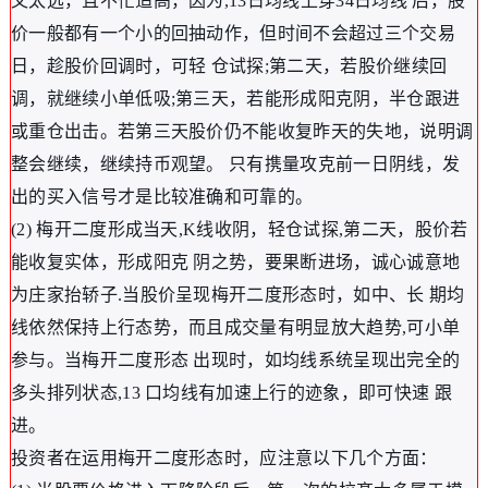
又太远，且不忙追高，因为,13日均线上穿34日均线 后，股
价一般都有一个小的回抽动作，但时间不会超过三个交易
日，趁股价回调时，可轻 仓试探;第二天，若股价继续回
调，就继续小单低吸;第三天，若能形成阳克阴，半仓跟进
或重仓出击。若第三天股价仍不能收复昨天的失地，说明调
整会继续，继续持币观望。 只有携量攻克前一日阴线，发
出的买入信号才是比较准确和可靠的。
(2) 梅开二度形成当天,K线收阴，轻仓试探,第二天，股价若
能收复实体，形成阳克 阴之势，要果断进场，诚心诚意地
为庄家抬轿子.当股价呈现梅开二度形态时，如中、长 期均
线依然保持上行态势，而且成交量有明显放大趋势,可小单
参与。当梅开二度形态 出现时，如均线系统呈现出完全的
多头排列状态,13 口均线有加速上行的迹象，即可快速 跟
进。
投资者在运用梅开二度形态时，应注意以下几个方面：