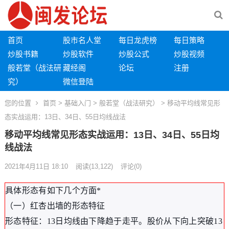
首页
股市名人堂
每日龙虎榜
每日策略
炒股书籍
炒股软件
炒股公式
炒股视频
般若堂（战法研
藏经阁
论坛
注册
究）
微信登陆
您的位置
首页
>
基础入门
>
般若堂（战法研究）
> 移动平均线常见形
态实战运用：13日、34日、55日均线战法
移动平均线常见形态实战运用：13日、34日、55日均
线战法
2021年4月11日 18:10
阅读
(13,122)
评论(0)
具体形态有如下几个方面*
（一）红杏出墙的形态特征
形态特征：13日均线由下降趋于走平。股价从下向上突破13