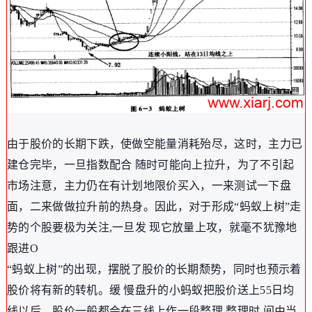
由于股价的长期下跌，使做空能量消耗殆尽，这时，主力已
建仓完毕，一旦指数配合 随时可能向上拉升，为了不引起
市场注意，主力仍在有计划地限价买入，一来测试一下盘
面，二来做做拉升前的热身。因此，对于形成“蚂蚁上树”走
势的个股要极为关注,一旦发 现它放量上攻，就毫不犹豫地
跟进O
“蚂蚁上树”的出现，摆脱了股价的长期颓势，同时也预示着
股价将有新的转机。缓 慢盘升的小蚂蚁把股价送上55日均
线以后，股价一般都会在三线上作一段整理,整理时 间由当