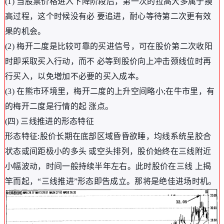
(1) 当股票价格进入下降阶段后，第一次的拉髙大多属于摸
高过程，这个时候没有必 要追进，耐心等待第二次更有效
果的机会。
(2) 梅开二度是比较可靠的买进信号，可在股价第二次收阳
时即采取买入行动，而不 必等到股价向上冲击颈线位时再
行买入，以免増加不必要的买入成本。
(3) 在熊市环境里，梅开二度的上升空间略小;在牛市里，有
的梅开二度是行情的起 涨点。
(四) 三线推进的形态特征
形态特征:股价长期在底部区域昏昏欲睡，均线系统呈胶合
状态或间距极小的多头 或空头排列，股价始终在三线附近
小幅波动，时间一般持续半年左右。此时股价在三线 上揭
竿而起，“三线推进”形态即告成立。那将是绝佳进场时机。