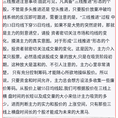
三线推进注意事项:由此可见，凡具备“三线推进”形态的个
股，不管是多头推进还是 空头推进，只要股价放量冲破均
线系统的反压即可跟进，需要注意的是，“三线推进”过程 中
的13日均线下穿55日均线，如果不是大势的突然逆转，那就
是主力的刻意诱空，请投 资者密切关注市场和均线的变
化，摸清主力的真实意图。对于形成“三线推进”形态的个
股，投资者就密切关注成交量的变化，这是因为，主力介入
某只股票，必然造成该股成交 量的放大,只是在吸货阶段初
期，这种放大是温和的、不引人注意的，主力心里非常清
楚， 只有充分控制筹码,才能随心所欲地操纵股价。所以
说，只要资金和时间允许，主力总会想方设法多收集一些廉
价筹码。从股价上破55日均线起,我们可根据股价在三线上
横 盘时间的长短以及成交量的大小来估计主力吸货的多
少，进而判断主力的实力和股价的 上涨空间，只有那些三
线上横盘时间长的个股才能成为未来的大黑马.