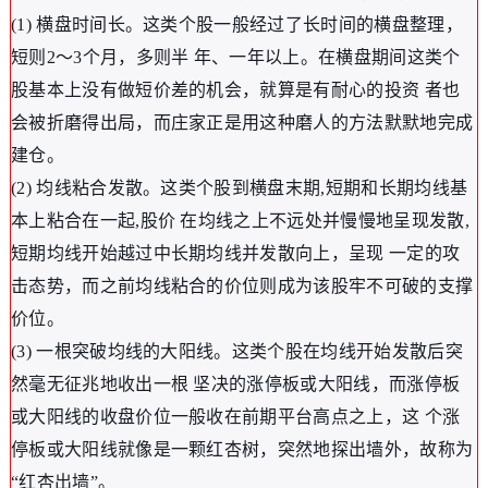
(1) 横盘时间长。这类个股一般经过了长时间的横盘整理，
短则2〜3个月，多则半 年、一年以上。在横盘期间这类个
股基本上没有做短价差的机会，就算是有耐心的投资 者也
会被折磨得出局，而庄家正是用这种磨人的方法默默地完成
建仓。
(2) 均线粘合发散。这类个股到横盘末期,短期和长期均线基
本上粘合在一起,股价 在均线之上不远处并慢慢地呈现发散,
短期均线开始越过中长期均线并发散向上，呈现 一定的攻
击态势，而之前均线粘合的价位则成为该股牢不可破的支撑
价位。
(3) 一根突破均线的大阳线。这类个股在均线开始发散后突
然毫无征兆地收出一根 坚决的涨停板或大阳线，而涨停板
或大阳线的收盘价位一般收在前期平台高点之上，这 个涨
停板或大阳线就像是一颗红杏树，突然地探出墙外，故称为
“红杏出墙”。