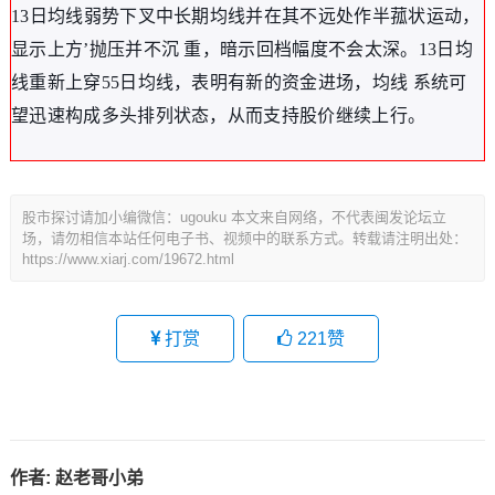
13日均线弱势下叉中长期均线并在其不远处作半菰状运动，
显示上方’抛压并不沉 重，暗示回档幅度不会太深。13日均
线重新上穿55日均线，表明有新的资金进场，均线 系统可
望迅速构成多头排列状态，从而支持股价继续上行。
股市探讨请加小编微信：ugouku 本文来自网络，不代表闽发论坛立
场，请勿相信本站任何电子书、视频中的联系方式。转载请注明出处：
https://www.xiarj.com/19672.html
打赏
221
赞
作者:
赵老哥小弟