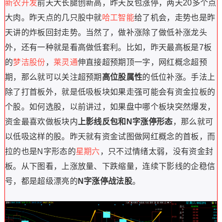
新农开发
前天大长腿创新高，昨天反包涨停，两天20多个点
大肉。
昨天点的几只股中就
哈工智能
给了机会，走势也是昨
天讲的炸板回封走势。
当然了，做补涨除了做低补涨龙头
外，还有一种就是看高做低套利。
比如，昨天最高板是7板
的
梦洁股份
，
莱灵通
伸直接超预期顶一字，网红概念超预
期，那么就可以关注超预期
高位股属性
的低位补涨。
手法上
除了打首板外，就是低吸板块如果走强可能会有资金拉板的
个股。如何选股，以前讲过，如果盘中哪个板块突然爆发，
资金最喜欢做板块内
上影线反包和N字涨停形态
，那么就可
以低吸这样的股。昨天就有资金试图做网红概念的首板，而
拉的也是N字形态的
星期六
，只不过情绪太弱，没有资金封
板。从下图看，上涨放量、下跌缩量，连续下影线的企稳信
号，
都是超级漂亮的
N字涨停战法股
。