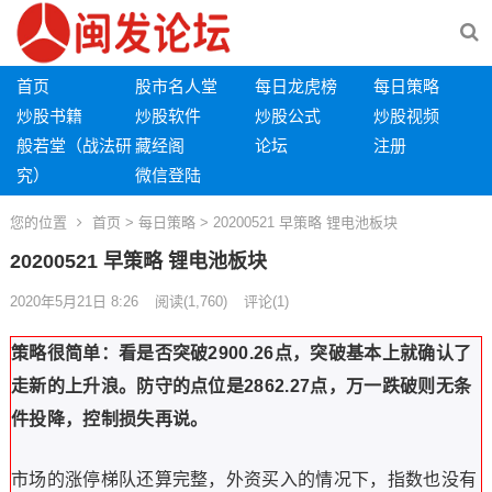
首页
股市名人堂
每日龙虎榜
每日策略
炒股书籍
炒股软件
炒股公式
炒股视频
般若堂（战法研
藏经阁
论坛
注册
究）
微信登陆
您的位置
首页
>
每日策略
> 20200521 早策略 锂电池板块
20200521 早策略 锂电池板块
2020年5月21日 8:26
阅读
(1,760)
评论(1)
策略很简单：
看是否突破2900.26点，突破基本上就确认了
走新的上升浪。防守的点位是2862.27点，万一跌破则无条
件投降，控制损失再说。
市场的涨停梯队还算完整，外资买入的情况下，指数也没有