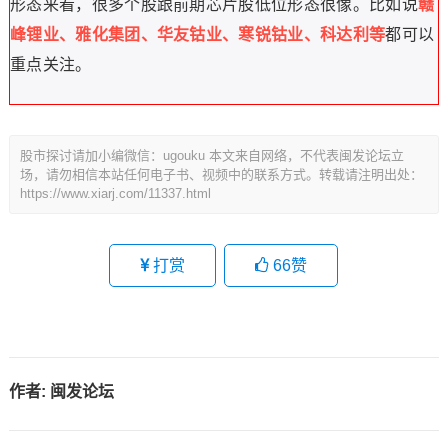
形态来看，很多个股跟前期芯片股低位形态很像。比如说
赣
峰锂业、雅化集团、华友钴业、寒锐钴业、科达利等
都可以
重点关注。
股市探讨请加小编微信：ugouku 本文来自网络，不代表闽发论坛立
场，请勿相信本站任何电子书、视频中的联系方式。转载请注明出处：
https://www.xiarj.com/11337.html
打赏
66
赞
作者:
闽发论坛