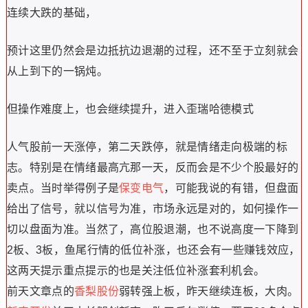
连续大跌的基础，
预计这里仍然会是边抵抗边退潮的过程，还不至于立刻就会
从上到下的一锅炖。
但操作难度上，也会继续提升，进入歪瑞哈德模式
人气股前一天涨停，第二天跌停，就是情绪走向极端的标
志。特别是在情绪最高亢那一天，反而会是不少个股最好的
卖点。
当时举得例子是
保变电气
，可能我说的有错，但盘面
给出了信号，就以信号为准，市场永远是对的，如何操作一
切以盘面为准。
当然了，高位股退潮，也不说高度一下降到
2板、3板，鱼尾行情的低位补涨，也还会有一些赚钱效应，
这两天提示重点提示的也是关注低位补涨套利机会。
前天文章点的
香梨股份
弱转强上板，昨天继续连板，大肉。