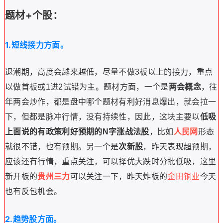
题材+个股：
1.短线接力方面。
退潮期，高度会越来越低，尽量不做3板以上的接力，重点
以做首板或1进2试错为主。
题材方面，一个是
两会概念
，往
年两会炒作，都是盘中哪个题材有利好消息爆出，就会拉一
下，但都是脉冲行情，没有持续性，因此，这块主要以
低吸
上面说的有政策利好预期的N字涨战法股
，比如
人民网
形态
就很不错，也有预期。
另一个是
次新股
，昨天表现超预期，
应该还有行情，重点关注，可以择优大跌时分批低吸，这里
新开板的
贵州三力
可以关注一下，昨天炸板的
金田铜业
今天
也有反包机会。
2.
趋势股方面。