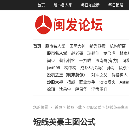
首页
股市名人堂
每日龙虎榜
每日策略
首页
股市名人堂
国际大神
新秀游资
机构解密
股市名人堂
赵老哥
瑞鹤仙
龙飞虎
林疯
闻少
著名刺客
一招鲜
深南哥(有力)
冯柳
just999
榜中榜
成都3万起家
孙哥
段永
投机之王（利弗莫尔）
对冲之父
价投神人
炒股大神
杨威
职业炒手
淡淡烟火
Aski
徐翔
沈昌宇
殷保华
涅盘重升
您的位置
首页
>
精品下载
>
炒股公式
> 短线英豪主
短线英豪主图公式