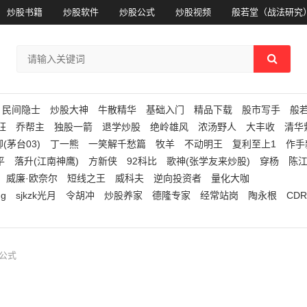
炒股书籍
炒股软件
炒股公式
炒股视频
般若堂（战法研究
民间隐士
炒股大神
牛散精华
基础入门
精品下载
股市写手
般
狂
乔帮主
独股一箭
退学炒股
绝岭雄风
浓汤野人
大丰收
清华
(茅台03)
丁一熊
一笑解千愁篇
牧羊
不动明王
复利至上1
作手
平
落升(江南神鹰)
方新侠
92科比
歌神(张学友来炒股)
穿杨
陈
威廉·欧奈尔
短线之王
威科夫
逆向投资者
量化大咖
ng
sjkzk光月
令胡冲
炒股养家
德隆专家
经常站岗
陶永根
CDR
图公式