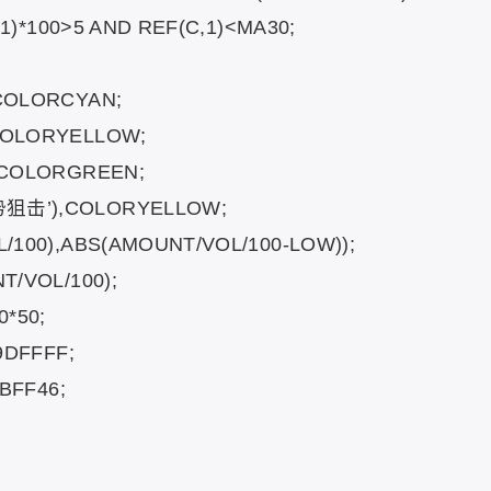
1)*100>5 AND REF(C,1)<MA30;
COLORCYAN;
COLORYELLOW;
,COLORGREEN;
狙击’),COLORYELLOW;
/100),ABS(AMOUNT/VOL/100-LOW));
/VOL/100);
*50;
9DFFFF;
BFF46;