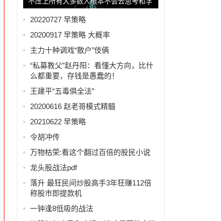
不压上所有大多数人根本不会去思考和学
习
20220727 早策略
20200917 早策略 大概率
主力十种调戏“散户”伎俩
“私募教父”赵丹阳：看懂大方向，比什
么都重要，存钱是愚蠢的！
王建平“五毒俱全法”
20200616 赵老哥模式精髓
20210622 早策略
令胡冲传
万物枯荣:看这个翻过百倍的股民小说
龙头股战法pdf
落升 最狂民间炒股高手3年狂赚112倍
称股市即提款机
一钟逢8低吸的战法