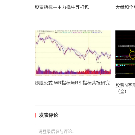
股票指标—主力擒牛等打包
大盘和个
炒股公式 WR指标与RSI指标共振研究
股票N字
（全）
发表评论
请登录后参与评论...