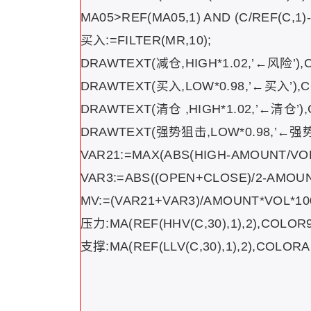
MA05>REF(MA05,1) AND (C/REF(C,1)-
买入:=FILTER(MR,10);
DRAWTEXT(减仓,HIGH*1.02,’←风险’),
DRAWTEXT(买入,LOW*0.98,’←买入’),
DRAWTEXT(清仓 ,HIGH*1.02,’←清仓’)
DRAWTEXT(强势狙击,LOW*0.98,’←强势
VAR21:=MAX(ABS(HIGH-AMOUNT/VOL
VAR3:=ABS((OPEN+CLOSE)/2-AMOUNT
MV:=(VAR21+VAR3)/AMOUNT*VOL*100
压力:MA(REF(HHV(C,30),1),2),COLOR
支撑:MA(REF(LLV(C,30),1),2),COLORA