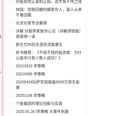
炒股如何止盈和止损，这才是不传之技
林园：控制回撤的都是穷人，富人从来
不看回撤
北京炒家专访集锦
详解 炒股养家股市心法（详解领悟版）
很值得一读
率
新生代95后生游资涅槃重生
好书推荐：《不屈不挠的投资者：为什
么股市只有少数人成功？》
20210319 早策略
;
20210406 早策略
20200424拉萨军团尾盘6569万惊天偷
袭
20201106 早策略
个股基因的理论创新与实践
2020.05.28 |早策略 大事件刺激