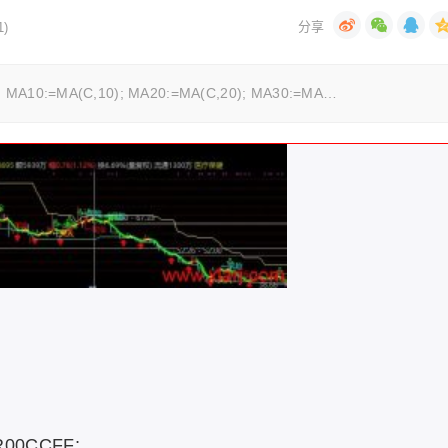
)
A10:=MA(C,10); MA20:=MA(C,20); MA30:=MA…
R00CCFF;