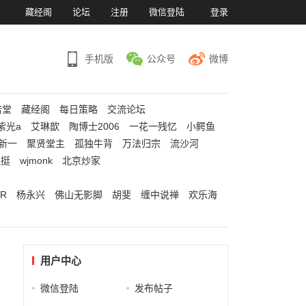
）
藏经阁
论坛
注册
微信登陆
登录
手机版
公众号
微博
若堂
藏经阁
每日策略
交流论坛
紫光a
艾琳歆
陶博士2006
一花一残忆
小鳄鱼
新一
聚贤堂主
孤独牛背
万法归宗
流沙河
江挺
wjmonk
北京炒家
R
杨永兴
佛山无影脚
胡斐
缠中说禅
欢乐海
用户中心
微信登陆
发布帖子