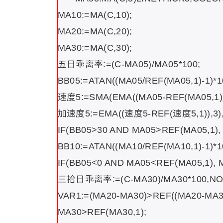
MA10:=MA(C,10);
MA20:=MA(C,20);
MA30:=MA(C,30);
五日乖离率:=(C-MA05)/MA05*100;
BB05:=ATAN((MA05/REF(MA05,1)-1)*10
速度5:=SMA(EMA((MA05-REF(MA05,1))/R
加速度5:=EMA((速度5-REF(速度5,1)),3)
IF(BB05>30 AND MA05>REF(MA05,1)
BB10:=ATAN((MA10/REF(MA10,1)-1)*10
IF(BB05<0 AND MA05<REF(MA05,1)
三拾日乖离率:=(C-MA30)/MA30*100,N
VAR1:=(MA20-MA30)>REF((MA20-MA3
MA30>REF(MA30,1);