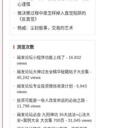
心谨慎
做决策过程中是怎样掉入直觉陷阱的
《反直觉》
杨威：尘封股事，交易的艺术
浏览次数
闽发论坛小程序功能上线了
- 16,832
views
闽发论坛大神过去全精华秘籍帖子大合集
-
45,242 views
闽发论坛专业投资微信收录计划
- 5,943
views
投资可能是一些人改变命运的必由之路
-
11,798 views
闽发论坛必会 九阳神功 35大战法+心法大
全+案例大全 大合集 700页
- 31,045 views