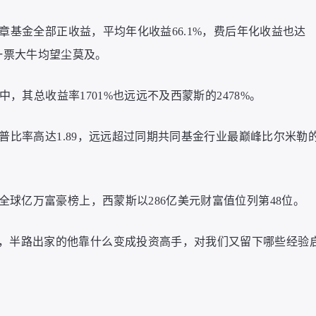
大奖章基金全部正收益，平均年化收益66.1%，费后年化收益也达
奇一票大牛均望尘莫及。
年中，其总收益率1701%也远远不及西蒙斯的2478%。
，夏普比率高达1.89，远远超过同期共同基金行业最巅峰比尔米勒
斯全球亿万富豪榜上，西蒙斯以286亿美元财富值位列第48位。
，半路出家的他靠什么变成投资高手，对我们又留下哪些经验