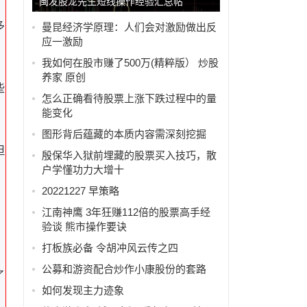
闽发股龙先生短线操作经验汇总帖
多
曼昆经济学原理：人们会对激励做出反
应一激励
我如何在股市赚了500万(精粹版） 炒股
养家 原创
些
怎么正确看待股票上涨下跌过程中的量
能变化
图形背后蕴藏的本质内容需深刻挖掘
但
殷保华入狱前埋藏的股票买入技巧，散
户学懂功力大增十
20221227 早策略
江南神鹰 3年狂赚112倍的股票高手经
验谈 熊市操作要诀
打板族必备 令胡冲风云传之四
公募和游资配合炒作小康股份的套路
了
如何发现主力迹象