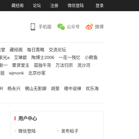
）
藏经阁
论坛
注册
微信登陆
登录
手机版
公众号
微博
若堂
藏经阁
每日策略
交流论坛
紫光a
艾琳歆
陶博士2006
一花一残忆
小鳄鱼
新一
聚贤堂主
孤独牛背
万法归宗
流沙河
江挺
wjmonk
北京炒家
R
杨永兴
佛山无影脚
胡斐
缠中说禅
欢乐海
用户中心
微信登陆
发布帖子