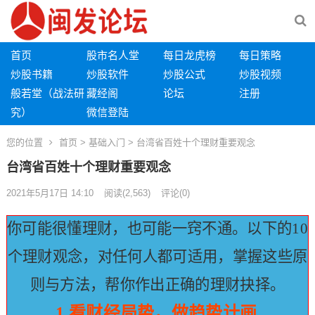
首页
股市名人堂
每日龙虎榜
每日策略
炒股书籍
炒股软件
炒股公式
炒股视频
般若堂（战法研
藏经阁
论坛
注册
究）
微信登陆
您的位置
首页
>
基础入门
> 台湾省百姓十个理财重要观念
台湾省百姓十个理财重要观念
2021年5月17日 14:10
阅读
(2,563)
评论(0)
你可能很懂理财，也可能一窍不通。
以下的10
个理财观念，对任何人都可适用，掌握这些原
则与方法，帮你作出正确的理财抉择。
1.看财经局势，做趋势计画