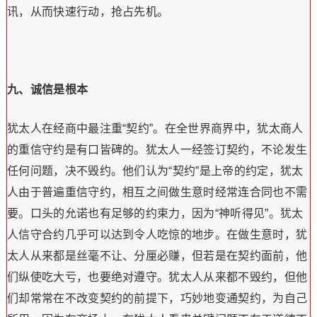
讯，从而快速行动，抢占先机。
九、诚信是根本
犹太人在经商中最注重“契约”。
在全世界商界中，犹太商人
的重信守约是有口皆碑的。
犹太人一经签订契约，不论发生
任何问题，决不
毁约。
他们认为“契约”是上帝的约定，犹太
人由于普遍重信守约，相互之
间做生意时经常连合同也不需
要。
口头的允诺也有足够的约束力，因
为“神听得见”。
犹太
人信守合约几乎可以达到令人吃惊的地步。
在做生意时，犹
太人从来都是丝毫不让、分厘必赚，但若是在契约面前，他
们纵使吃大亏，也要绝对遵守。
犹太人从来都不毁约，但他
们却常常在不改变契约的前提下，巧妙地变通契约，为自己