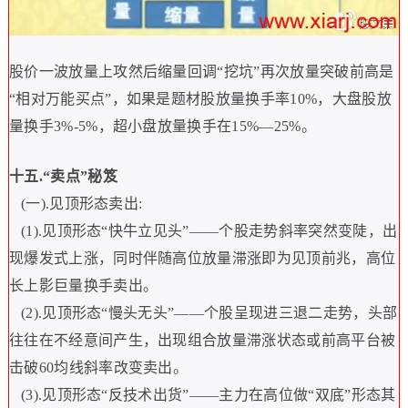
股价一波放量上攻然后缩量回调
“
挖坑
”
再次放量突破前高是
“
相对万能买点
”
，如果是题材股放量换手率
10%
，大盘股放
量换手
3%-5%
，超小盘放量换手在
15%—25%
。
十五
.“
卖点
”
秘笈
(
一
).
见顶形态卖出
:
(1).
见顶形态
“
快牛立见头
”——
个股走势斜率突然变陡，出
现爆发式上涨，同时伴随高位放量滞涨即为见顶前兆，高位
长上影巨量换手卖出。
(2).
见顶形态
“
慢头无头
”——
个股呈现进三退二走势，头部
往往在不经意间产生，出现组合放量滞涨状态或前高平台被
击破
60
均线斜率改变卖出。
(3).
见顶形态
“
反技术出货
”——
主力在高位做
“
双底
”
形态其