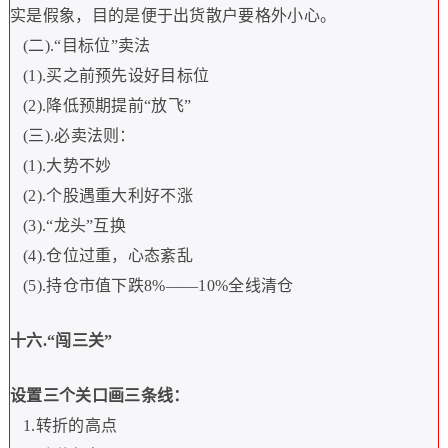
实是假象，目的是便于出货散户要格外小心。
(
二
).“
目标位
”
卖法
(1).
买之前预先设好目标位
(2).
降低预期提前
“
放飞
”
(
三
).
必卖法则：
(1).
大势不妙
(2).
个股遇重大利好不涨
(3).“
龙头
”
互换
(4).
仓位过重，心态紊乱
(5).
持仓市值下跌
8%——10%
全线清仓
十六
.“
闯三关
”
设置三个关口画三条线：
1.
转折的高点