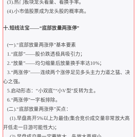
(3).
热门板块龙头看量、看换手率。
(4).
小市值股票成为龙头股的概率高。
十
.
短线法宝
——“
底部放量两涨停
”
(
一
).“
底部放量两涨停
”
基本要素
1.“
底部
”——
股价跌透极具吸引力；
2.“
放量
”——
均匀缩量后放量换手率达
10%
；
3.“
两涨停
”——
连续两个涨停足见多头主力力道之猛、决
心之强。
5.
启动形态：
“
小双底
”“
小
V
型
”
反转为主。
6.“
两涨停
”
一字板排除。
(
二
).“
底部放量两涨停
”
买点：
(1).
早盘高开
5%
以上为最佳
(
集合竞价成交量非常放大高
开低走一日游可能性大
)
；
(2).
早盘成交量一定要放大，先放大再缩小。