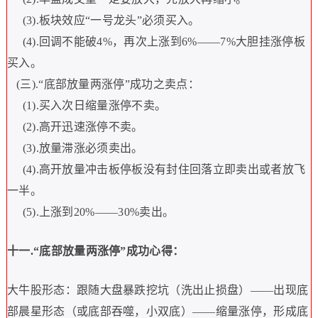
(3).
板块效应
“
一号龙头
”
必须买入。
(4).
回调不能破
4%
，再次上涨到
6%——7%
大胆挂涨停板
买入。
(
三
).“
底部放量两涨停
”
成功之卖点：
(1).
买入次日缩量涨停不卖。
(2).
高开迅速涨停不卖。
(3).
放量滞涨必须卖出。
(4).
高开放量冲击板停板没有封住回落立即卖出或者放飞
一半。
(5).
上涨到
20%——30%
卖出。
十一
.“
底部放量两涨停
”
成功心得：
大牛股形态：跟随大盘暴跌挖坑（洗出止损盘）
——
出现底
部晨星形态（或底部吞噬，小双底）
——
缩量涨停，形成底