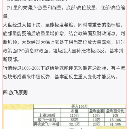
(2).
量的关键点
:
放量和缩量，底部
/
高位放量、底部
/
高位缩
量。
大盘经过大幅下跌，量能极度萎缩，同时看重要的指标股，
底部量能萎缩后放量量增价增，结合政策面及财政消息，判
断见顶；大盘经过大幅上涨处于相当高位放大量滞涨，同时
政策面
IPO
消息财政面，垃圾股大量补涨物极必反，基本判
断顶部。
行情经过
10%-20%
下跌给量就能迎来短期普通反弹，有主流
板块形成迎来中级反弹，基本面反生重大变化才能反转。
四
.
放飞原则