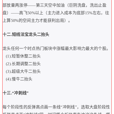
部放量两涨停
——
第三天空中加油（巨阴洗盘，洗出止盈
盘）
——
高飞
50%
以上（主力进入成本为底部
15%
左右，往
上算
50%
的空间主力才能获利出局）。
十二
.
短线法宝龙头二抬头
龙头任何一个时点热门板块中涨幅最大影响力最大的个股。
(1).
短暂休整二抬头
(2).
长期调整二抬头
(3).
超级大牛二抬头
(4).
慢牛二抬头
十三
.“
冲刺线
”
每个阶段性的反弹高点画一条线
“
冲刺线
”
，选取大盘阶段性