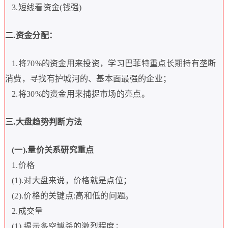
3.
短线看资金
(
钱强
)
二
.
资金分配：
1.
将
70%
的资金用来投资，学习巴菲特重点长期持有垄断
消费，寻找有护城河的、基本面最强的企业；
2.
将
30%
的资金用来捕捉市场的亮点。
三
.
大盘趋势判断方法
(
一
).
量价关系研究重点
1.
价格
(1).
对大盘来说，价格就是点位；
(2).
价格的关键点
:
高和低的问题。
2.
成交量
(1).
揭示多空博杀的激烈程度；