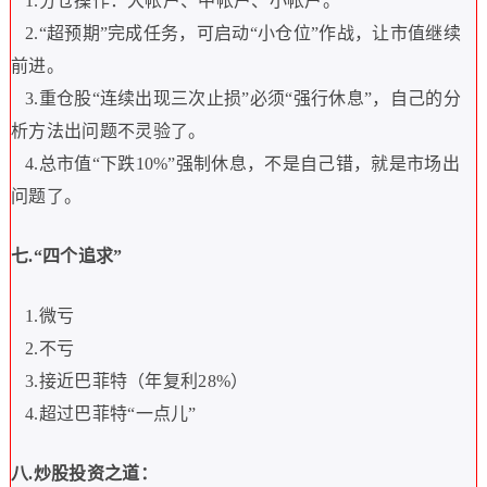
1.
分仓操作：大帐户、中帐户、小帐户。
2.“
超预期
”
完成任务，可启动
“
小仓位
”
作战，让市值继续
前进。
3.
重仓股
“
连续出现三次止损
”
必须
“
强行休息
”
，自己的分
析方法出问题不灵验了。
4.
总市值
“
下跌
10%”
强制休息，不是自己错，就是市场出
问题了。
七
.“
四个追求
”
1.
微亏
2.
不亏
3.
接近巴菲特（年复利
28%
）
4.
超过巴菲特
“
一点儿
”
八
.
炒股投资之道：