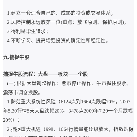
1.
建立一套适合自己的、成熟的投资或交易体系；
2.
风险控制永远放第一位
(
重点：放飞原则、保护原则
)
；
3.
得利是毕生追求；
4.
不断学习、提高增强投资的确定性和稳定性。
九
.
捕捉牛股
捕捉牛股流程：大盘
——
板块
——
个股
(
一
).
根据大盘调整操作：熊市停止操作、牛市握住股票、
震荡市调仓换股。
1.
防范重大系统性风险（
6124
点到
1664
点跌幅
70%
，
2007
年
5.30
行情
5
天大盘跌幅
20%
，
3478
点
2009
年
7.29
一个月跌幅
20%
）；
2.
捕捉重大机遇（
998
、
1664
行情量能逐级放大，指数站稳