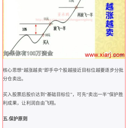
核心思想
“
越涨越卖
”
即手中个股越接近目标位越要逐步分批
分仓卖出。
买入股票后股价达到
“
基础目标位
”
，可先
“
卖出一半
”
保护胜
利成果，让利润自由飞翔。
五
.
保护原则