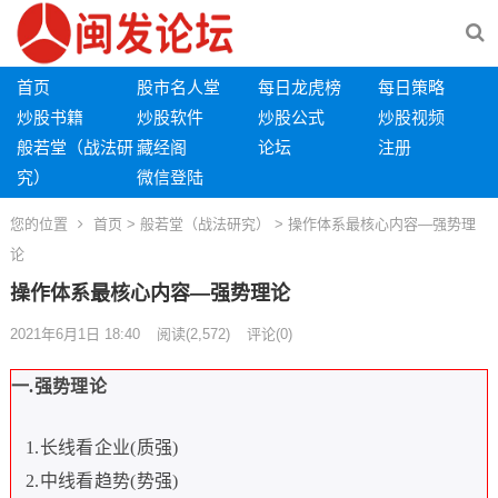
首页
股市名人堂
每日龙虎榜
每日策略
炒股书籍
炒股软件
炒股公式
炒股视频
般若堂（战法研
藏经阁
论坛
注册
究）
微信登陆
您的位置
首页
>
般若堂（战法研究）
> 操作体系最核心内容—强势理
论
操作体系最核心内容—强势理论
2021年6月1日 18:40
阅读
(2,572)
评论(0)
一
.
强势理论
1.
长线看企业
(
质强
)
2.
中线看趋势
(
势强
)