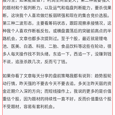
股为主，如果能做做T，利润空间会更大；第二种需要强大
的题材和个股判断力，以及运气和临盘判断能力，要杀伐果
断，这块我个人喜欢做烂板弱转强和现在的集合竞价选股。
第三种二波形态，主要看筹码状态，跟踪观察承接情况，这
种我个人喜欢作断板反包，或横盘震荡后的突破前高点的半
路机会，文章也都多次提到过。至于个股，最近就是锂电
池、医美、白酒、科技、二胎、食品饮料等这些在轮动，很
多人每天操作找不到头绪，东追一下，西追一下，没赚到钱
不说，追涨杀跌几次，反而亏了钱。
如果你看了文章每天分享的盘前策略我都有说到：趋势股轮
动行情，昨天强的不要去今天不要去追，多关注昨天弱的资
金近期介入深的方向；而短线操作上，我说的更多的是价值
重估个股，因为题材的持续性一直不好，反而价值重估个股
不受题材，容易有套利机会。