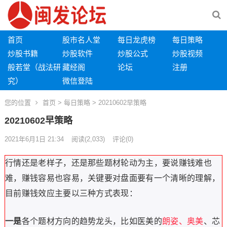
首页
股市名人堂
每日龙虎榜
每日策略
炒股书籍
炒股软件
炒股公式
炒股视频
般若堂（战法研
藏经阁
论坛
注册
究）
微信登陆
您的位置
首页
>
每日策略
> 20210602早策略
20210602早策略
2021年6月1日 21:34
阅读
(2,033)
评论(0)
行情还是老样子，还是那些题材轮动为主，要说赚钱难也
难，赚钱容易也容易，关键要对盘面要有一个清晰的理解，
目前赚钱效应主要以三种方式表现：
一是
各个题材方向的趋势龙头，比如医美的
朗姿、奥美
、芯