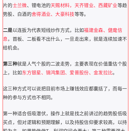
片的
士兰微
、锂电池的
天赐材料，天齐锂业、西藏矿业
等趋
势股、白酒的
舍得酒业、大豪科技
等等。
二是
以连扳为代表短线炒作方式，比如
福建金森、健麾信
息
，首板、二板看不出什么，一旦走出来，就是连续加速不
给机会。
第三种
就是人气个股的二波走势，主要表现在价值重估个股
上，比如
东方银星、锦鸿集团、爱普股份、金发拉比
。
这三种方式可以说把目前市场上赚钱效应都囊括了，而每一
种的参与方式也不相同。
第一种适合低吸潜伏，操作上就是找之前讲过的趋势股低吸
买点，但对逻辑和预期理解，以及持股信仰要求较高，以持