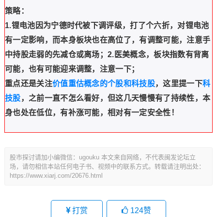
策略：
1.锂电池因为宁德时代被下调评级，打了个六折，对锂电池
有一定影响，而本身板块也在高位了，有调整可能，注意手
中持股走弱的先减仓或离场；
2.医美概念，板块指数有背离
可能，也有可能迎来调整，注意一下；
重点还是关注
价值重估概念的个股和科技股
，这里提一下
科
技股
，之前一直不怎么看好，但这几天慢慢有了持续性，本
身也处在低位，有补涨可能，相对有一定安全性！
股市探讨请加小编微信：ugouku 本文来自网络，不代表闽发论坛立
场，请勿相信本站任何电子书、视频中的联系方式。转载请注明出处：
https://www.xiarj.com/20676.html
打赏
124
赞