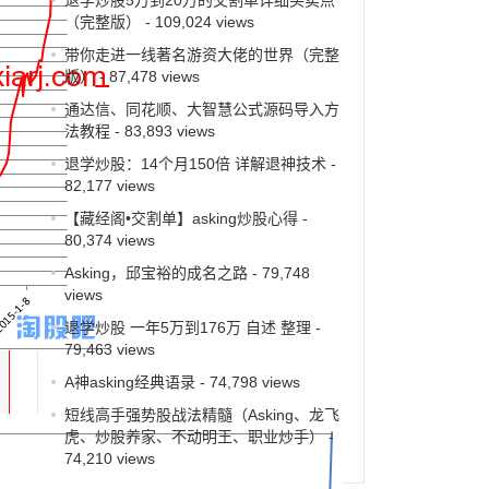
（完整版）
- 109,024 views
带你走进一线著名游资大佬的世界（完整
版）
- 87,478 views
通达信、同花顺、大智慧公式源码导入方
法教程
- 83,893 views
退学炒股：14个月150倍 详解退神技术
-
82,177 views
【藏经阁•交割单】asking炒股心得
-
80,374 views
Asking，邱宝裕的成名之路
- 79,748
views
退学炒股 一年5万到176万 自述 整理
-
79,463 views
A神asking经典语录
- 74,798 views
短线高手强势股战法精髓（Asking、龙飞
虎、炒股养家、不动明王、职业炒手）
-
74,210 views