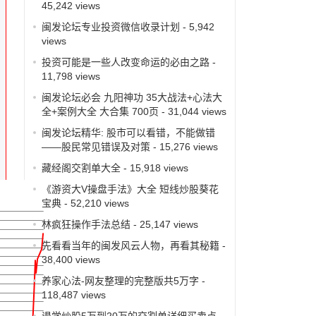
45,242 views
闽发论坛专业投资微信收录计划
- 5,942
views
投资可能是一些人改变命运的必由之路
-
11,798 views
闽发论坛必会 九阳神功 35大战法+心法大
全+案例大全 大合集 700页
- 31,044 views
闽发论坛精华: 股市可以看错，不能做错
——股民常见错误及对策
- 15,276 views
藏经阁交割单大全
- 15,918 views
《游资大V操盘手法》大全 短线炒股葵花
宝典
- 52,210 views
林疯狂操作手法总结
- 25,147 views
先看看当年的闽发风云人物，再看其秘籍
-
38,400 views
养家心法-网友整理的完整版共5万字
-
118,487 views
退学炒股5万到20万的交割单详细买卖点