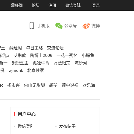
）
藏经阁
论坛
注册
微信登陆
登录
手机版
公众号
微博
若堂
藏经阁
每日策略
交流论坛
紫光a
艾琳歆
陶博士2006
一花一残忆
小鳄鱼
新一
聚贤堂主
孤独牛背
万法归宗
流沙河
江挺
wjmonk
北京炒家
R
杨永兴
佛山无影脚
胡斐
缠中说禅
欢乐海
用户中心
微信登陆
发布帖子