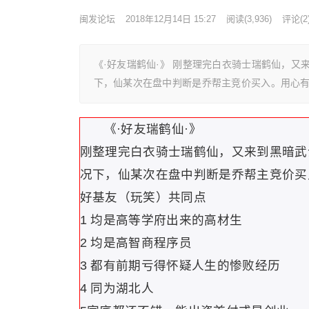
闽发论坛
2018年12月14日 15:27
阅读
(3,936)
评论(2
《·好友瑞鹤仙·》 刚整理完白衣骑士瑞鹤仙，又
下，仙某次在盘中判断是乔帮主竞价买入。用心
《·好友瑞鹤仙·》
刚整理完白衣骑士瑞鹤仙，又来到黑暗武
况下，仙某次在盘中判断是乔帮主竞价买
好基友（玩笑）共同点
1 均是高等学府出来的高材生
2 均是高智商程序员
3 都有前期亏得怀疑人生的惨败经历
4 同为湖北人