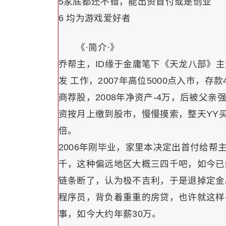
5家底都还不错，能出资首付或是创业
6 均为游戏爱好者
《·简介·》
乔帮主，ID缘于金庸笔下《天龙八部》主
发 工作，2007年高位5000点入市，
商荐股，2008年净资产-4万，后被父亲
资按月上缴到股市，慢慢摸索，整天YY
倍。
2006年刚毕业，家里本决定出首付给帮
千，这种偏远地区大概三四千吧，如今已
链条断了，认为极不吉利，于是退掉定金
程序员，背负着重重的房贷，也许就这样
事，如今大约年薪30万。