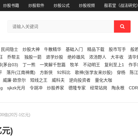
炒股书籍
炒股软件
炒股公式
炒股视频
般若堂（战法研究
民间隐士
炒股大神
牛散精华
基础入门
精品下载
股市写手
般
狂
乔帮主
独股一箭
退学炒股
绝岭雄风
浓汤野人
大丰收
清华
(茅台03)
丁一熊
一笑解千愁篇
牧羊
不动明王
复利至上1
作手
平
落升(江南神鹰)
方新侠
92科比
歌神(张学友来炒股)
穿杨
陈
威廉·欧奈尔
短线之王
威科夫
逆向投资者
量化大咖
ng
sjkzk光月
令胡冲
炒股养家
德隆专家
经常站岗
陶永根
CDR
0倍(20万-1亿元)
亿元)