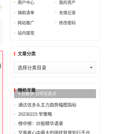
用户中心
我的资产
捐助清单
充值记录
网站推广
修改密码
站内提现
文章分类
情
文
章
分
类
随机文章
干货教学-分时买卖点
通达信多头主力趋势幅图指标
20230223 早策略
榜中榜：炒股精华语录
交易者心中最大的困扰就是知行不合