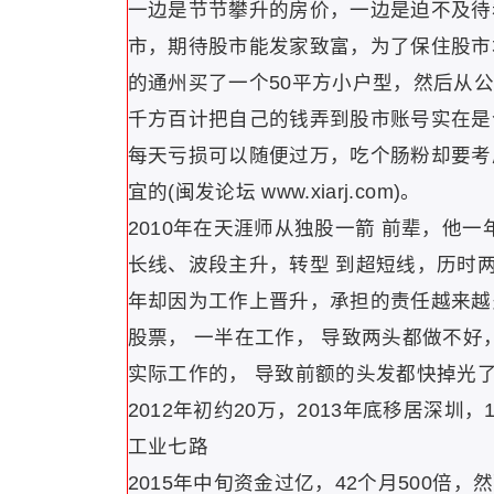
一边是节节攀升的房价，一边是迫不及待
市，期待股市能发家致富，为了保住股市
的通州买了一个50平方小户型，然后从
千方百计把自己的钱弄到股市账号实在是
每天亏损可以随便过万，吃个肠粉却要考
宜的(闽发论坛 www.xiarj.com)。
2010年在天涯师从独股一箭 前辈，他
长线、波段主升，转型 到超短线，历时两年
年却因为工作上晋升，承担的责任越来越
股票， 一半在工作， 导致两头都做不好
实际工作的， 导致前额的头发都快掉光
2012年初约20万，2013年底移居深
工业七路
2015年中旬资金过亿，42个月500倍