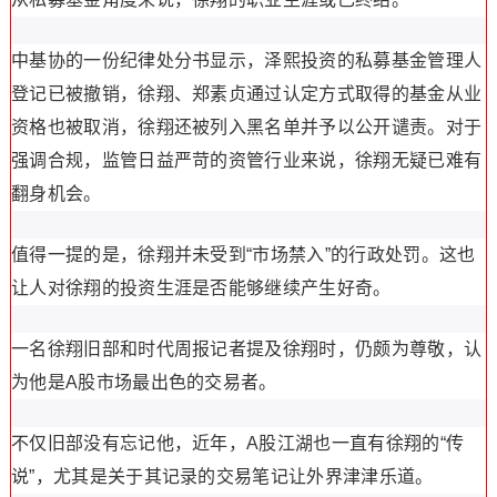
中基协的一份纪律处分书显示，泽熙投资的私募基金管理人
登记已被撤销，徐翔、郑素贞通过认定方式取得的基金从业
资格也被取消，徐翔还被列入黑名单并予以公开谴责。对于
强调合规，监管日益严苛的资管行业来说，徐翔无疑已难有
翻身机会。
值得一提的是，徐翔并未受到“市场禁入”的行政处罚。这也
让人对徐翔的投资生涯是否能够继续产生好奇。
一名徐翔旧部和时代周报记者提及徐翔时，仍颇为尊敬，认
为他是A股市场最出色的交易者。
不仅旧部没有忘记他，近年，A股江湖也一直有徐翔的“传
说”，尤其是关于其记录的交易笔记让外界津津乐道。