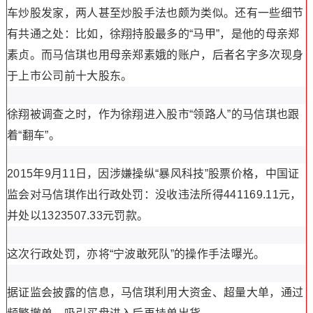
车炒股发家，两人甚至炒股手法也颇为类似。还有一些细节
有共通之处：比如，徐翔持股最多的“马甲”，是他的母亲郑
素贞。而马信琪也用母亲郑素娥的账户，后者名字多次现身
于上市公司前十大股东。
徐翔被调查之时，作为徐翔进入股市“领路人”的马信琪也跟
着“翻车”。
2015年9月11日，因涉嫌操纵“暴风科技”股票价格，中国证
监会对马信琪作出行政处罚：没收违法所得441169.11元，
并处以1323507.33元罚款。
这次行政处罚，亦将“宁波敢死队”的操作手法曝光。
据证监会披露的信息，马信琪利用大资金、超量大单，通过