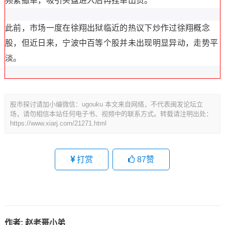
频繁撤单，吸引买盘进入后再挂单出货。
此前，市场一度在徐翔出狱临近的热议下炒作过徐翔概念
股，但近日来，宁波中百等个股并未出现明显异动，走势平
淡。
股市探讨请加小编微信：ugouku 本文来自网络，不代表闽发论坛立
场，请勿相信本站任何电子书、视频中的联系方式。转载请注明出处：
https://www.xiarj.com/21271.html
打赏
87
赞
作者:
赵老哥小弟