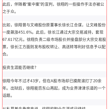
此后，伴随着“案中案”的宣判，徐翔的一些操作手法亦被公
之于众。
比如，徐翔曾与文峰股份原董事长徐长江合谋，让文峰股份
一度飙涨451.6%。此后，徐长江通过大宗交易减持，套现
67.617亿元。徐翔负责二级市场股价并接盘部分大宗交易股
票，徐长江方面则发布股权转让、高送转等利好信息予以配
合。
投资生涯能否继续？
徐翔今年不过才43岁，但在A股市场却已摸爬滚打了20余
年。出狱后，徐翔能否东山再起，成为业界津津乐道的一个
话题。
从私募基金角度来说，徐翔的职业生涯或已终结。