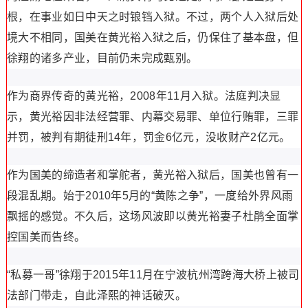
根，在事业如日中天之时锒铛入狱。不过，两个人入狱后处
境大不相同，国美在黄光裕入狱之后，仍保住了基本盘，但
徐翔的诸多产业，目前仍未完成甄别。
作为商界传奇的黄光裕，2008年11月入狱。法庭判决显
示，黄光裕因非法经营罪、内幕交易罪、单位行贿罪，三罪
并罚，被判有期徒刑14年，罚金6亿元，没收财产2亿元。
作为国美的缔造者和掌舵者，黄光裕入狱后，国美也曾有一
段混乱期。始于2010年5月的“黄陈之争”，一度给外界风雨
飘摇的感觉。不久后，这场风波即以黄光裕妻子杜鹃全面掌
控国美而告终。
“私募一哥”徐翔于2015年11月在宁波杭州湾跨海大桥上被司
法部门带走，自此泽熙的神话破灭。