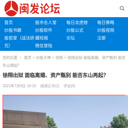
首页
股市名人堂
每日龙虎榜
每日策略
炒股书籍
炒股软件
炒股公式
炒股视频
般若堂（战法研
藏经阁
论坛
注册
究）
微信登陆
您的位置
首页
>
炒股大神
>
徐翔
> 徐翔出狱 面临离婚、资产甄别 能否
东山再起？
徐翔出狱 面临离婚、资产甄别 能否东山再起？
2021年7月9日 18:10
阅读
(2,812)
评论(0)