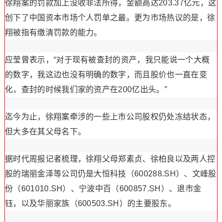
徐翔案的罚款加上没收非法所得，金额高达203.37亿元，这
创下了中国资本市场个人罚单之最。更为市场热议的是，徐
翔被指有缴清罚款的能力。
应莹曾表示，“对于现有被查封的资产，我只能说一个大概
的数字，我这边也没有明确的数字，而且股价也一直在变
化，查封的时候我们家的资产在200亿出头。”
迄今为止，徐翔案牵涉的一些上市公司股权仍处冻结状态，
但大多在其父母名下。
据时代周报记者梳理，徐翔父母郑素贞、徐柏良以及两人控
股的瑞丽金泽等公司仍是大恒科技（600288.SH）、文峰股
份（601010.SH）、宁波中百（600857.SH）、退市金
钰，以及华丽家族（600503.SH）的主要股东。