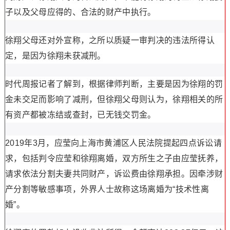
子以及父母应得的、合法的财产中执行。
徐翔父母还对外宣称，之所以质疑一审判决的违法所得认
定，是因为徐翔未获减刑。
时代周报记者了解到，根据律师判断，主要是因为徐翔的罚
金未交足而影响了减刑，但徐翔父母则认为，徐翔相关的所
有资产都被冻结或查封，已无钱交罚金。
2019年3月，应莹向上海市黄浦区人民法院提起四点诉讼请
求，包括判令应莹和徐翔离婚，双方所生之子由应莹抚养，
请求依法分割夫妻共同财产，诉讼费由徐翔承担。因牵涉财
产分割等敏感事项，外界人士故称这场离婚为“技术性离
婚”。