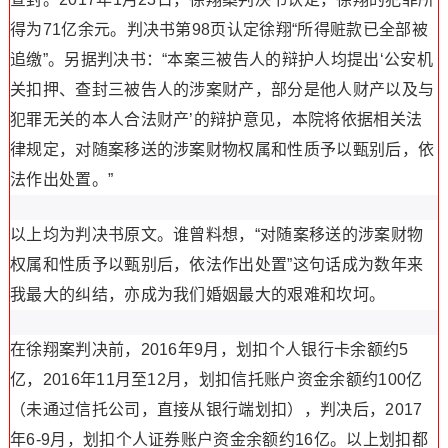
得为71亿余元。判决书第98页认定徐翔“所得赃款已全部被
追缴”。另据判决书：“本案三被告人的辩护人均提出‘公安机
关扣押、查封三被告人的涉案财产，部分是他人财产以及与
犯罪无关的本人合法财产’的辩护意见，本院将依据相关法
律规定，对随案移送的涉案财物权属和性质予以甄别后，依
法作出处置。”
以上均为判决书原文。谁曾料想，“对随案移送的涉案财物
权属和性质予以甄别后，依法作出处置”这句话成为数年来
我最大的纠结，亦成为我们婚姻最大的艰难和坎坷。
在徐翔案判决前，2016年9月，划扣个人银行卡余额约5
亿，2016年11月至12月，划扣信托账户资金余额约100亿
（未通过信托公司，直接从银行端划扣），判决后，2017
年6-9月，划扣个人证券账户资金余额约16亿。以上划扣都