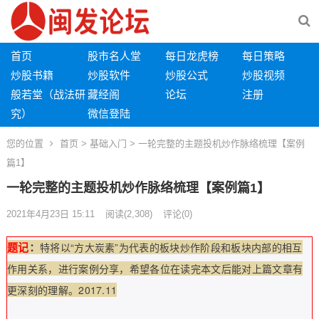
首页
股市名人堂
每日龙虎榜
每日策略
炒股书籍
炒股软件
炒股公式
炒股视频
般若堂（战法研
藏经阁
论坛
注册
究）
微信登陆
您的位置
首页
>
基础入门
> 一轮完整的主题投机炒作脉络梳理【案例
篇1】
一轮完整的主题投机炒作脉络梳理【案例篇1】
2021年4月23日 15:11
阅读
(2,308)
评论(0)
题记
：
特将以“方大炭素”为代表的板块炒作阶段和板块内部的相互
作用关系，进行案例分享，希望各位在读完本文后能对上篇文章有
更深刻的理解。2017.11