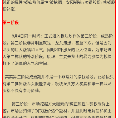
纯正的属性“钢铁涨价属性”被挖掘，安阳钢铁+凌钢股份+柳钢股
份补涨。
第三阶段
8月4日同一时间：正式进入板块炒作的第三阶段，成熟阶
段。第三阶段非常明显就是：龙头滞涨，甚至下跌，但是因为
龙头的巨大涨幅和人气，同时和补涨龙的巨大位差，为市场进
入第二梯队的补涨阶段。原理：主要是龙头的暴力涨幅为板块
打下了深厚的人气和空间。
其实第三阶段成熟期并不是一个非常好的挣钱阶段，此阶段只
有第二批补涨龙头股能参与，板块龙头方大炭素和第一梯队龙
头都不具有参与价值。
第三阶段：市场挖掘方大碳素的“纯正属性”–钢铁涨价上
游。市场回归到了钢铁涨价这个题材，并且此时电解铝和稀土
等都全面开花。此时的挖掘会出现快，但是高度逐步降低的过