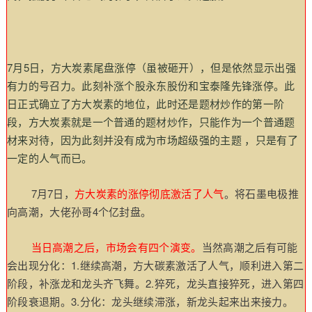
7月5日，方大炭素尾盘涨停（虽被砸开），但是依然显示出强
有力的号召力。此刻补涨个股永东股份和宝泰隆先锋涨停。此
日正式确立了方大炭素的地位，
此时还是题材炒作的第一阶
段，方大炭素就是一个普通的题材炒作，只能作为一个普通题
材来对待，因为此刻并没有成为市场超级强的主题 ，只是有了
一定的人气而已。
7月7日，
方大炭素的涨停彻底激活了人气
。将石墨电极推
向高潮，大佬孙哥4个亿封盘。
当日高潮之后，市场会有四个演变。
当然高潮之后有可能
会出现分化：1.继续高潮，方大碳素激活了人气，顺利进入第二
阶段，补涨龙和龙头齐飞舞。2.猝死，龙头直接猝死，进入第四
阶段衰退期。
3.分化：龙头继续滞涨，新龙头起来出来接力。