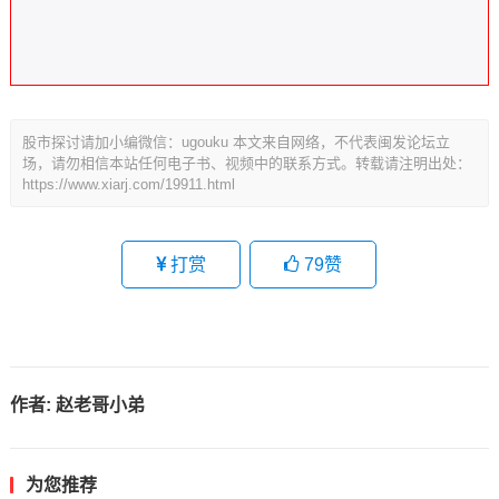
股市探讨请加小编微信：ugouku 本文来自网络，不代表闽发论坛立
场，请勿相信本站任何电子书、视频中的联系方式。转载请注明出处：
https://www.xiarj.com/19911.html
打赏
79
赞
作者:
赵老哥小弟
为您推荐