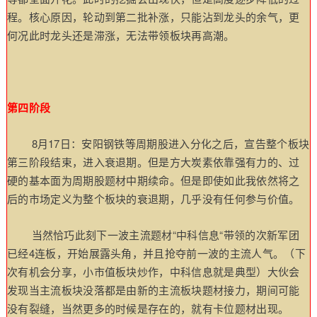
程。核心原因，轮动到第二批补涨，只能沾到龙头的余气，更
何况此时龙头还是滞涨，无法带领板块再高潮。
第四阶段
8月17日：安阳钢铁等周期股进入分化之后，宣告整个板块
第三阶段结束，进入衰退期。但是方大炭素依靠强有力的、过
硬的基本面为周期股题材中期续命。但是即使如此我依然将之
后的市场定义为整个板块的衰退期，几乎没有任何参与价值。
当然恰巧此刻下一波主流题材“中科信息“带领的次新军团
已经4连板，开始展露头角，并且抢夺前一波的主流人气。（下
次有机会分享，小市值板块炒作，中科信息就是典型）
大伙会
发现当主流板块没落都是由新的主流板块题材接力，期间可能
没有裂缝，当然更多的时候是存在的，就有卡位题材出现。