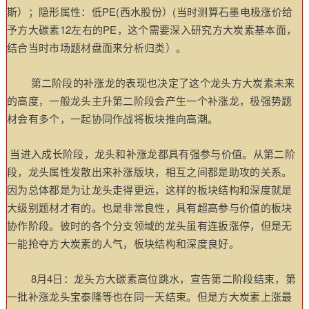
斯）；
隐形属性：低PE(西水股份）(当时测算石墨电极涨价给
予方大碳素12左右的PE，
这个需要深入研究方大炭素基本面，
结合当时市场题材盘面来分析归类）。
第二阶段的补涨龙的表现也决定了这个龙头方大炭素未来
的高度，一般龙头主升第二阶段会产生一个补涨龙，极强势题
材会有多个，一起协同作战将板块推向高潮。
当进入成长阶段，龙头和补涨龙都具有强参与价值。
从第二阶
段，龙头属性发散出来补涨版块，相互之间都是助攻的关系。
因为总体都是为让龙头走得更远，这样的板块结构和深度就是
大级别题材才有的。也是非常良性，具有超高参与价值的板块
协作阶段。
彼时的各个分支领域的龙头虽有连扳涨停，但是无
一能抢夺方大炭素的人气，板块结构和深度良好。
8月4日：龙头方大碳素高位跳水，宣告第二阶段结束，第
一批补涨龙头宝泰隆等也在同一天结束。但是方大炭素上涨最