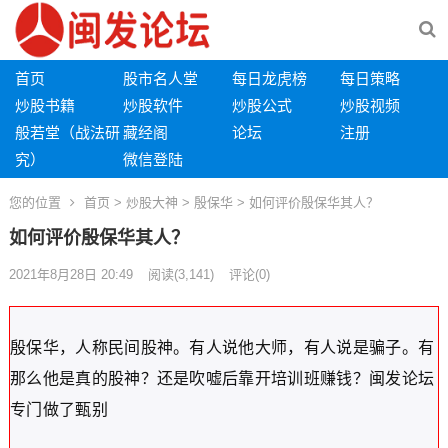
首页
股市名人堂
每日龙虎榜
每日策略
炒股书籍
炒股软件
炒股公式
炒股视频
般若堂（战法研
藏经阁
论坛
注册
究）
微信登陆
您的位置
首页
>
炒股大神
>
殷保华
> 如何评价殷保华其人？
如何评价殷保华其人？
2021年8月28日 20:49
阅读
(3,141)
评论(0)
殷保华，人称民间股神。有人说他大师，有人说是骗子。有
那么他是真的股神？还是吹嘘后靠开培训班赚钱？闽发论坛
专门做了甄别