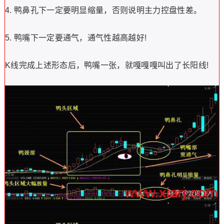
4. 鸭鼻孔下一定要明显缩量，否则说明主力控盘性差。
5. 鸭嘴下一定要通气，通气性越高越好!
K线完成上述形态后，鸭嘴一张，就嘎嘎嘎叫出了长阳线!