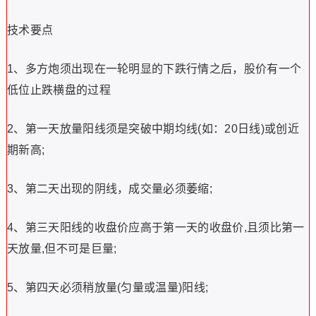
技术要点
1、多方炮须出现在一轮明显的下跌行情之后，股价有一个
低位止跌横盘的过程
2、第一天放量阳线须是突破中期均线(如：20日线)或创近
期新高;
3、第二天出现的阴线，成交量必须萎缩;
4、第三天阳线的收盘价应高于第一天的收盘价,且须比第一
天放量,但不可是巨量;
5、第四天必须稍放量(匀量或温量)阳线;