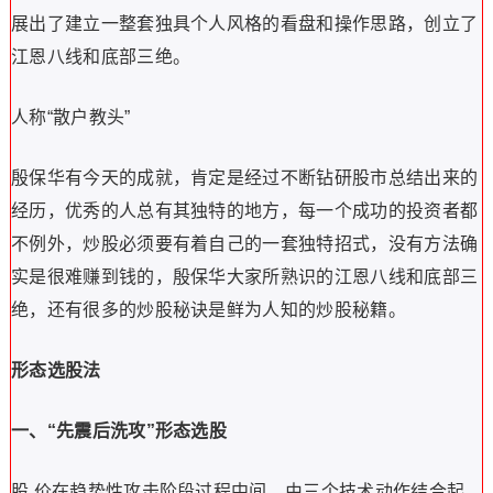
展出了建立一整套独具个人风格的看盘和操作思路，创立了
江恩八线和底部三绝。
人称“散户教头”
殷保华有今天的成就，肯定是经过不断钻研股市总结出来的
经历，优秀的人总有其独特的地方，每一个成功的投资者都
不例外，炒股必须要有着自己的一套独特招式，没有方法确
实是很难赚到钱的，殷保华大家所熟识的江恩八线和底部三
绝，还有很多的炒股秘诀是鲜为人知的炒股秘籍。
形态选股法
一、“先震后洗攻”形态选股
股 价在趋势性攻击阶段过程中间，由三个技术动作结合起