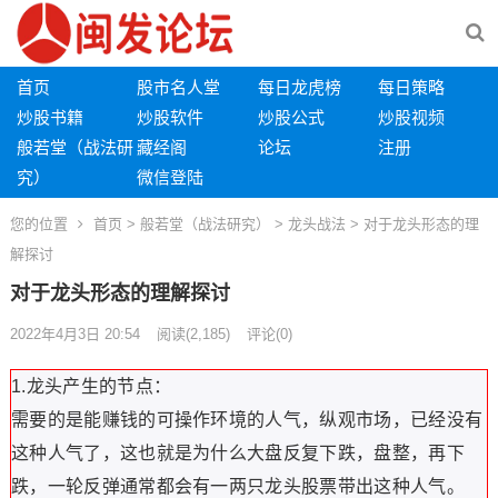
首页
股市名人堂
每日龙虎榜
每日策略
炒股书籍
炒股软件
炒股公式
炒股视频
般若堂（战法研
藏经阁
论坛
注册
究）
微信登陆
您的位置
首页
>
般若堂（战法研究）
>
龙头战法
> 对于龙头形态的理
解探讨
对于龙头形态的理解探讨
2022年4月3日 20:54
阅读
(2,185)
评论(0)
1.龙头产生的节点：
需要的是能赚钱的可操作环境的人气，纵观市场，已经没有
这种人气了，这也就是为什么大盘反复下跌，盘整，再下
跌，一轮反弹通常都会有一两只龙头股票带出这种人气。