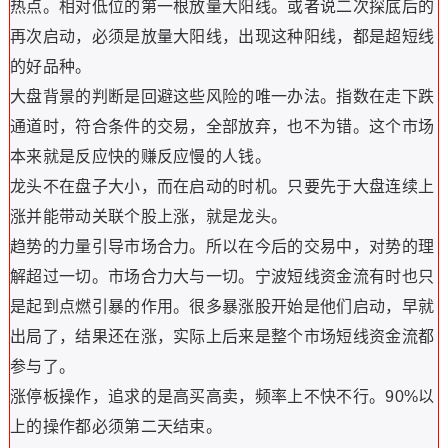
热点。相对低位的第一根放量大阳线。或者说二次探底后的
再次启动，必须是放量大阳线，出现这种阳线，都是超短线
的好品种。
大盘背景的判断是回避这些风险的唯一办法。指数在走下跌
通道时，符合条件的交易，全部放弃，也不为错。这个市场
本来就是反应快的赚反应慢的人钱。
龙头不在盘子大小，而在启动的时机。只要先于大盘连续上
涨并能带动关联个股上涨，就是龙头。
趋势的力量引导市场合力。所以在今后的交易中，对势的理
解超过一切。市场合力大与一切。宁波短线资金流有时也只
是起到点燃引暴的作用。很多暴涨股开始是他们启动，早就
出局了，结果还在涨，实际上后来是整个市场短线资金流都
参与了。
涨停板操作，追求的是高买高卖，频率上不快不行。90%以
上的操作都必须第二天结束。