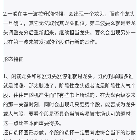
2.一般在第一波拉升的时候，会出现一个龙头，而这个龙头
一旦确立，其它无法取代其龙头低位。第二波要么就是老龙
头调整充分后重新起来，继续担当龙头。要么会出现另外一
只在第一波未被发掘的个股进行新的炒作。
形态特征
1、闲谈龙头和领涨谁先涨停谁就是龙头，谁的封单越多谁
就是领涨。那太肤浅了，阶段性龙头或者说是阶段性人气个
股，往往是随机产生而非有些书上所说的，在大盘否级泰来
的那一关键时刻，同时会出现几只强势个股，能否成为龙头
或人气股，要看个股是否具备当前容易被市场认可的题材，
这一点比基本面重要得多。
还有选择图形炒做，个股的选择一定要考虑符合当下的炒做