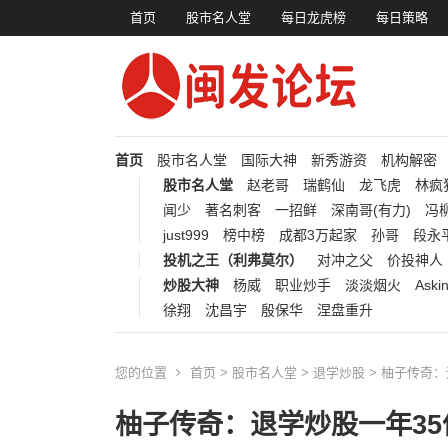
首页
股市名人堂
每日龙虎榜
每日策略
首页
股市名人堂
国际大神
新秀游资
机构解密
股市名人堂
赵老哥
瑞鹤仙
龙飞虎
林疯
闻少
著名刺客
一招鲜
深南哥(有力)
冯柳
just999
榜中榜
成都3万起家
孙哥
段永
投机之王（利弗莫尔）
对冲之父
价投神人
炒股大神
杨威
职业炒手
淡淡烟火
Aski
徐翔
沈昌宇
殷保华
涅盘重升
您的位置
首页
>
股市名人堂
>
退学炒股
> 柚子传奇
柚子传奇：退学炒股一年35