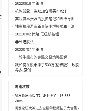
20220818 早策略
机构最爱，连续加仓爆买2.3亿！
前
高瓴资本张磊的投资笔记和思维导图
独家揭秘游资新贵陈小群模式和手法
20210302 策略 低吸核按钮
非处选股法
20220707 早策略
一轮牛熊市的完整交易策略图解
我如何在股市赚了500万(精粹版） 炒股
养家 原创
望
浏览次数
闽发论坛小程序功能上线了
- 16,838
views
闽发论坛大神过去全精华秘籍帖子大合集
-