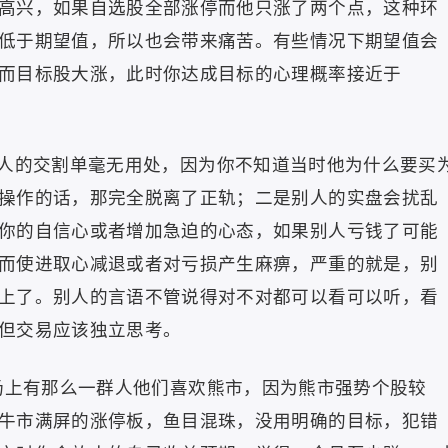
高兴，如果自选股全部涨停而他只涨了两个点，这种环
低于期望值，所以也会带来痛苦。有些情况下期望值会
而目标股大涨，此时你达成目标的心理概率接近于
人的交割单毫无用处，因为你不知道当时他为什么要买
操作的话，那完全脱离了正轨；二是别人的实盘会扰乱
你的自信心或者增加急迫的心态，如果别人亏钱了可能
而使进取心减退或者对亏损产生麻痹，严重的就是，别
上了。别人的言语不管说得对不对都可以看可以听，看
但交易应该独立思考。
场上有那么一群人他们喜欢熊市，因为熊市强势个股较
牛市满屏的涨停板，鱼目混珠，没用明确的目标，犯错