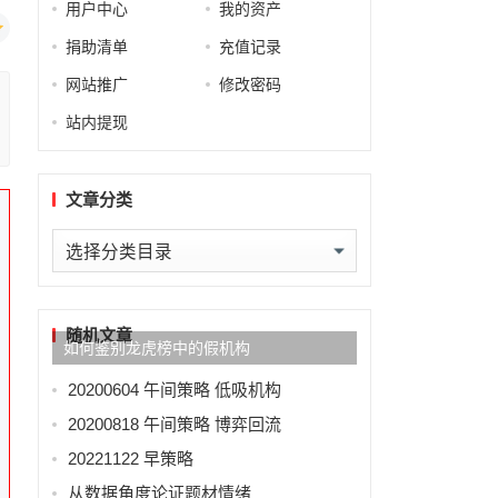
用户中心
我的资产
捐助清单
充值记录
网站推广
修改密码
站内提现
文章分类
文
章
分
类
随机文章
如何鉴别龙虎榜中的假机构
20200604 午间策略 低吸机构
20200818 午间策略 博弈回流
20221122 早策略
从数据角度论证题材情绪