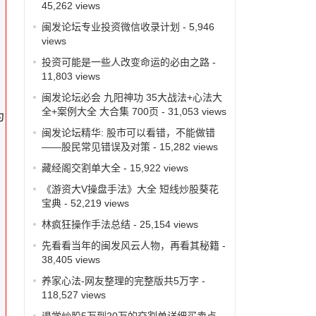
45,262 views
闽发论坛专业投资微信收录计划
- 5,946
views
投资可能是一些人改变命运的必由之路
-
11,803 views
闽发论坛必会 九阳神功 35大战法+心法大
全+案例大全 大合集 700页
- 31,053 views
为
闽发论坛精华: 股市可以看错，不能做错
——股民常见错误及对策
- 15,282 views
藏经阁交割单大全
- 15,922 views
《游资大V操盘手法》大全 短线炒股葵花
宝典
- 52,219 views
林疯狂操作手法总结
- 25,154 views
先看看当年的闽发风云人物，再看其秘籍
-
38,405 views
养家心法-网友整理的完整版共5万字
-
118,527 views
退学炒股5万到20万的交割单详细买卖点