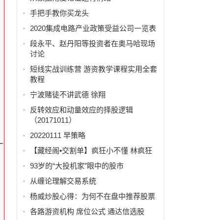
手把手教你买龙头
2020集成电路产业政策受益公司一览表
段永平、赵丹阳等投资者在奥马哈现场
讨论
短线实战训练营 游资教学课程实用全套
教程
宁波赌徒不讲武德 徐翔
反转效应和动量效应的择股逻辑
（20171011）
20220111 早策略
一
【藏经阁•交割单】疯狂小不懂 林疯狂
93岁的“大投机家”眼中的股市
从缠论理解交易系统
杨威炒股心得：为何不在盘中推荐股票
各路游资机构 席位公式 通达信选股