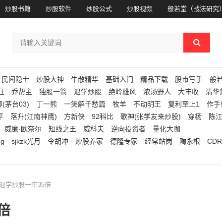
炒股书籍
炒股软件
炒股公式
炒股视频
般若堂（战法研究
民间隐士
炒股大神
牛散精华
基础入门
精品下载
股市写手
般
狂
乔帮主
独股一箭
退学炒股
绝岭雄风
浓汤野人
大丰收
清华
(茅台03)
丁一熊
一笑解千愁篇
牧羊
不动明王
复利至上1
作手
平
落升(江南神鹰)
方新侠
92科比
歌神(张学友来炒股)
穿杨
陈
威廉·欧奈尔
短线之王
威科夫
逆向投资者
量化大咖
ng
sjkzk光月
令胡冲
炒股养家
德隆专家
经常站岗
陶永根
CDR
：退学炒股一年35倍
倍