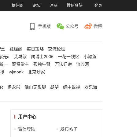
）
藏经阁
论坛
注册
微信登陆
登录
手机版
公众号
微博
若堂
藏经阁
每日策略
交流论坛
紫光a
艾琳歆
陶博士2006
一花一残忆
小鳄鱼
新一
聚贤堂主
孤独牛背
万法归宗
流沙河
江挺
wjmonk
北京炒家
R
杨永兴
佛山无影脚
胡斐
缠中说禅
欢乐海
用户中心
微信登陆
发布帖子