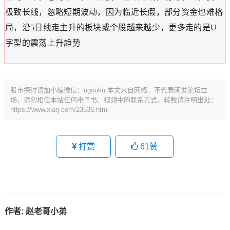
极致长线，忽略短期波动，因为临近长假，部分资金也难格
局，沿5日线走主升的板块或个股越来越少，更多走的是U
字型的震荡上升趋势
股市探讨请加小编微信：ugouku 本文来自网络，不代表闽发论坛立
场，请勿相信本站任何电子书、视频中的联系方式。转载请注明出处：
https://www.xiarj.com/23536.html
打赏
61
赞
作者:
赵老哥小弟