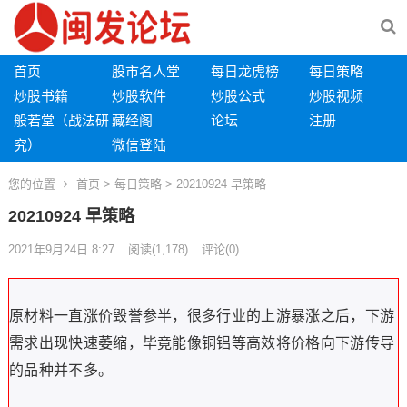
首页
股市名人堂
每日龙虎榜
每日策略
炒股书籍
炒股软件
炒股公式
炒股视频
般若堂（战法研
藏经阁
论坛
注册
究）
微信登陆
您的位置
首页
>
每日策略
> 20210924 早策略
20210924 早策略
2021年9月24日 8:27
阅读
(1,178)
评论(0)
原材料一直涨价毁誉参半，很多行业的上游暴涨之后，下游
需求出现快速萎缩，毕竟能像铜铝等高效将价格向下游传导
的品种并不多。