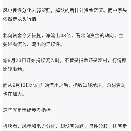
风电良性分化去弱留强，掉队的后排让资金沉淀。而中字头
依然走龙头行情
43
北向资金今天恢复，净流出
亿，看北向资金的动向，主
要是看流入、流出的连续性。
8
23
像
月
日开始持续流入时，不管是指数还是题材，行情都
比较顺畅；
9
13
而从
月
日北向开始流出之后，指数短线承压，题材震荡
也在加大。
这些就是情绪参考指标。
板块看，风电和电力分化，却没有领跌，良性分歧，还有走