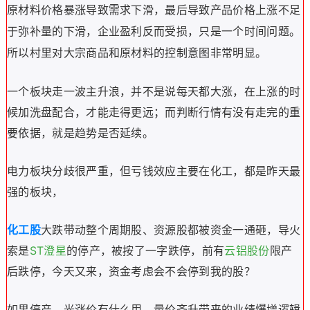
原材料价格暴涨导致需求下滑，最后导致产品价格上涨不足
于弥补量的下滑，企业盈利反而受损，只是一个时间问题。
所以村里对大宗商品和原材料的控制意图非常明显。
一个板块走一波
主升浪，并不是说每天都大涨，在上涨的时
候加洗盘配合，才能走得更远；而判断行情有没有走完的重
要依据，就是趋势是否延续。
电力板块分歧很严重，但亏钱效应主要在化工，都是昨天最
强的板块，
化工股
大跌带动整个周期股、资源股都被资金一通砸，导火
索是
ST澄星
的停产，被按了一字跌停，前有
云铝股份
限产
后跌停，今天又来，
资金考虑会不会停到我的股？
如果停产，光涨价有什么用，
量价齐升带来的业绩爆增逻辑