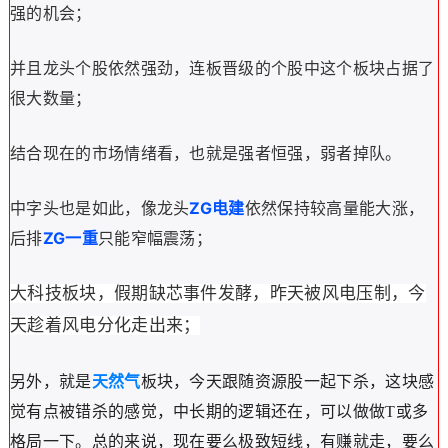
强的机会；
并且龙头个股依然强劲，连板晋级的个股中这个板块占据了
很大数量；
结合现在的市场情绪看，也就是强者恒强，弱者掉队。
ZG
中字头也是如此，像龙头
电建
依然保持较高量能大涨，
ZG
后排
一重
只能窄幅震荡；
大科技板块，假期缺芯事件发酵，昨天被风电压制，今
天趁着风电分化走出来；
另外，就是
天然气
板块，今天跟随资源股一起下杀，这块感
觉有点被错杀的感觉，中长期的逻辑还在，可以做做T或多
格局一下。
总的来说，现在要么极致短线，有赚就走，要么