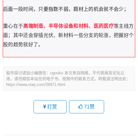
后面一段时间，只要指数不弱，题材上的机会就不会少；
重心在于
高端制造、半导体设备和材料、医药医疗
等主线方
面；
其中还会穿插光伏、新材料一些分支的轮涨，把握好个
股的趋势就好了。
股市探讨请加小编微信：ugouku 本文来自网络，不代表闽发论坛立
场，请勿相信本站任何电子书、视频中的联系方式。转载请注明出处：
https://www.xiarj.com/26971.html
打赏
71
赞