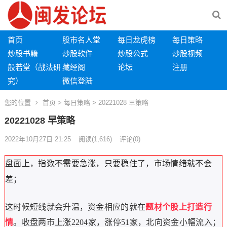
首页
股市名人堂
每日龙虎榜
每日策略
炒股书籍
炒股软件
炒股公式
炒股视频
般若堂（战法研
藏经阁
论坛
注册
究）
微信登陆
您的位置
首页
>
每日策略
> 20221028 早策略
20221028 早策略
2022年10月27日 21:25
阅读
(1,616)
评论(0)
盘面上，指数不需要急涨，只要稳住了，市场情绪就不会
差；
这时候短线就会升温，资金相应的就在
题材个股上打造行
情
。
收盘两市上涨
2204
家，涨停
51
家，北向资金小幅流入；