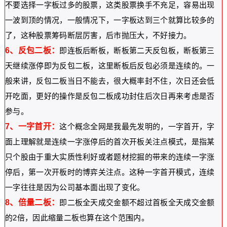
不要选择一字板过多的股票，这类股票换手不充足，容易出现
一波到顶的情况，一般情况下，一字板达到三个就算比较多的
了，这种股票筹码断层厉害，后市抛压大，不好接力。
6、反包二板：
即连板后断板，断板第二天反包板，断板第三
天继续涨停即为反包二板，这里断板后反包必须是连续的。
一
般来讲，反包二板当日不能去，很大概率封不住，次日还会低
开吃面，更好的操作是反包二板成功封住后次日再来考虑是否
参与。
7、一字首开：
这个概念全网是我最先发明的，一字首开，字
面上理解就是连续一字涨停后的首次开板关注点模式，是指某
只个股由于重大实质性利好或者题材挖掘的带来的连续一字涨
停后，第一次开板时的博弈关注点。这种一字首开模式，连续
一字往往是因为公司基本面出现了变化。
8、倍量二板：
即二板全天成交金额不超过首板全天成交金额
的2倍，因此缩量二板也算在这个范围内
。