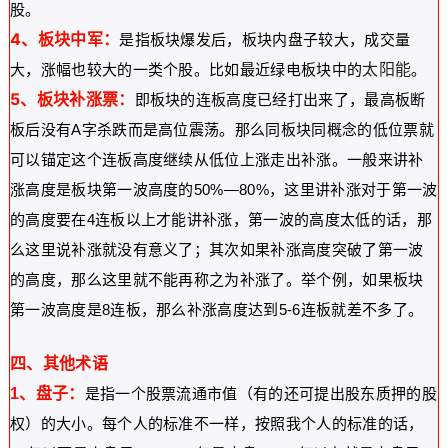
股。
4、板块中军：
是指板块爆发后，板块内盘子较大，成交量
太阳能
大，涨幅也较大的一类个股。比如最近绿电板块中的
。
5、板块补涨票：
即板块的连板高度已经打出来了，最高板断
板后没有A字杀跌而是高位震荡。那么同板块同概念的低位票就
可以锚定这个连板高度继续从低位上涨走出补涨。一般来讲补
涨高度是板块第一波高度的50%—80%，这里讲补涨对于第一波
的高度要在4连板以上才能讲补涨，第一波的高度太低的话，那
么这里说补涨就没有意义了；其次如果补涨高度突破了第一波
的高度，那么这里就不能再称之为补涨了。举个例，如果板块
第一波高度是8连板，那么补涨高度达到5-6连板就差不多了。
四、其他术语
1、盘子：
是指一个股票流通市值（有的还可提出股东质押的股
权）的大小。每个人的标准不一样，按照我个人的标准的话，