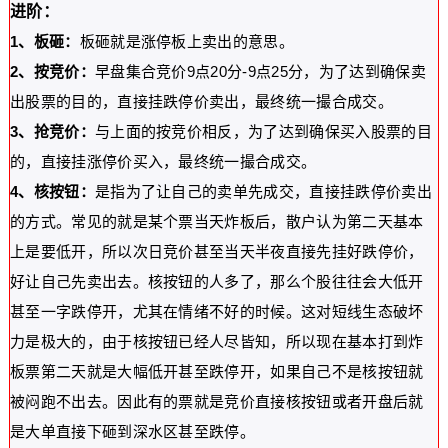
进阶：
1、板砸：
板砸就是涨停板上卖出的意思。
2、按竞价：
早盘集合竞价9点20分-9点25分，为了达到确保卖
出股票的目的，直接挂跌停价卖出，最终统一撮合成交。
3、抢竞价：
与上面的按竞价相反，为了达到确保买入股票的目
的，直接挂涨停价买入，最终统一撮合成交。
4、核按钮：
是指为了让自己的卖单先成交，直接挂跌停价卖出
的方式。常见的就是某个票当天炸板后，散户认为第二天基本
上是要低开，所以次日竞价甚至当天半夜直接先挂好跌停价，
好让自己先卖出去。核按钮的人多了，那么个股往往会大低开
甚至一字跌停开，尤其在情绪不好的时候。这对短线生态破坏
力是极大的，由于核按钮已经人尽皆知，所以现在基本打到炸
板票第二天就是大幅低开甚至跌停开，如果自己不是核按钮就
被闷跑不出去。因此有的票就是竞价直接核按钮或者开盘后就
是大单直接下砸到深水区甚至跌停。