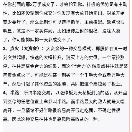
在你前面的那2万手成交了，才会轮到你。排板的优势是有主动
性，比如还没轮到你成交时你发现有大单开始卖出、封单开始
变少要炸了，那么此刻你可以选择撤单，主动撤退。缺点也很
明显，就是不一定买得到，比如涨停后封的很稳，没啥人卖
了，你可能排队排一天都成交不了。
3、点火（大资金）：
大资金的一种交易模式，即股价在某一时
刻突然起爆，快速的大幅拉升，消灭上方的卖盘。一个票拉涨
停，往往是资金合力的结果，而这个“合力”的触发点往往就是某
笔资金点火了，可能是在某一刻买了一个千手大单或者万手大
单，然后引起了其他资金的跟随，共同把这个票拉到了板上。
4、半路：
所谓半路交易，以涨停板为天花板封顶的话，从开盘
到涨停的任意位置上车都叫半路。而半路最大的敌人就是大幅
高开，一旦情绪不好半路很容易高开低走吃面，不确定性很
高。因此这种交易往往也是高风险高收益的一种。