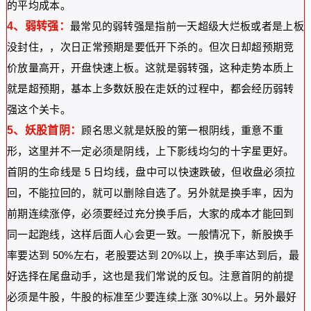
的平均成本。
4、弱转强：
最常见的弱转强是指前一天超级大烂板或者是上板
没封住，，次日正常预期是要低开下杀的。但次日却超预期竞
价放量高开，开盘快速上板。这就是弱转强，这种走势本质上
就是超预期，基本上多数妖股在走妖的过程中，都会经历弱转
强这个关卡。
5、妖股首阴：
顾名思义就是妖股的第一根阴线，重意不重
形，这里并不一定必须是阴线，上下影线均匀的十字星更好。
首阴的生命线是 5 日均线，盘中可以快速跌破，但收盘必须拉
回，不能拉回的，就可以删除自选了。另外就是换手率，因为
前期连续涨停，必须要经过充分换手后，大家的成本才能回到
同一起跑线，这样后面人心会更一致。一般情况下，新股换手
率要达到 50%左右，老股要达到 20%以上，换手率达到后，最
好选择在尾盘动手，这也是我们常说的反包。注意首阴的前提
必须是牛股，牛股的标准至少要连续上涨 30%以上。另外最好