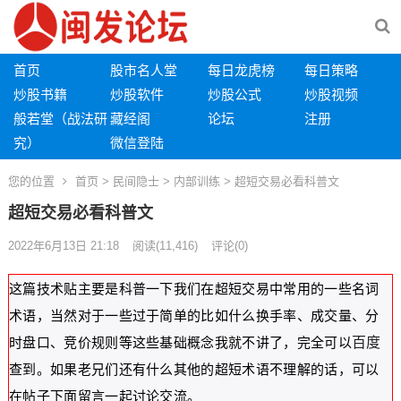
首页
股市名人堂
每日龙虎榜
每日策略
炒股书籍
炒股软件
炒股公式
炒股视频
般若堂（战法研
藏经阁
论坛
注册
究）
微信登陆
您的位置
首页
>
民间隐士
>
内部训练
> 超短交易必看科普文
超短交易必看科普文
2022年6月13日 21:18
阅读
(11,416)
评论(0)
这篇技术贴主要是科普一下我们在超短交易中常用的一些名词
术语，当然对于一些过于简单的比如什么换手率、成交量、分
百度
时盘口、竞价规则等这些基础概念我就不讲了，完全可以
查到。如果老兄们还有什么其他的超短术语不理解的话，可以
在帖子下面留言一起讨论交流。