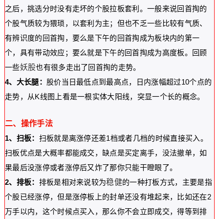
之后，挑选分时没有走坏的个股拉板套利。一般来说回首掏的
个股气质较为猥琐，以套利为主；但也不乏一些比较有气质、
有辨识度的回首掏，要么是下午的回首掏成为板块内的第一
个，具有带动效应；要么就是下午的回首掏成为高度板。回顾
一些
妖股
也有很多走出了回首掏的走势。
4、大长腿：
股价当日最低点到最高点，日内涨幅超过10个点的
走势，从K线图上看是一根实体大阳线，突显一个长的概念。
二、操作手法
1、扫板：
扫板就是离涨停还差1档或者几档的时候直接买入。
扫板优点是大概率都能成交，缺点是买定离手，没法撤单，如
果最后没涨停或者涨停后又炸了那你只能干瞪眼了。
2、排板：
排板是相对来说较为
稳健
的一种打板方式，主要是指
个股已经涨停，但是涨停板上的封单还没有堆起来，比如还在2
万手以内，这个时候点买入，那么你不会立即成交，得等到排