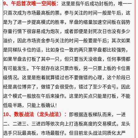
9、午后首次唯一空间板：
这里是指午后成功封板的，唯一一
只首次成为市场最高板的票。参与关注的时间一般是午后，这
是为了进一步提高模式的胜率，早盘的缩量加速空间板在弱势
存量行情下很容易成为炮灰，或者即便是封死次日也没有多少
溢价，因此市场资金参与关注的时间一般要是午后；其次如果
是同梯队卡位的话，比如身位一致的两只票早盘都比较强势，
如果早盘去打板了其中一只，但只要当天没收盘，任何事情都
有可能发生。下午就存在这只票炸板，另一只票上板的卡位晋
级情况。这里是抱着就算错过也不要做错的心理，这个阶段已
经是高位博弈了，做错了会很受伤，错过了至少不会亏。因此
这个模式一般放在午后来操作。这里的买点只能是打板，不能
低吸半路，只能上板确认！
10、数板战法（龙头战法）：
即根据连板梯队而来，一进
二、二进三、三进四等依次向上打连板高度的交易模式。龙头
选手只玩最高板，市场最靓仔。但目前龙头战法同质化太严