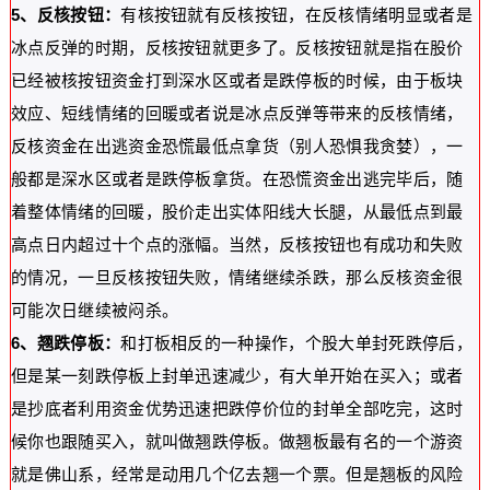
5、反核按钮：
有核按钮就有反核按钮，在反核情绪明显或者是
冰点反弹的时期，反核按钮就更多了。反核按钮就是指在股价
已经被核按钮资金打到深水区或者是跌停板的时候，由于板块
效应、短线情绪的回暖或者说是冰点反弹等带来的反核情绪，
反核资金在出逃资金恐慌最低点拿货（别人恐惧我贪婪），一
般都是深水区或者是跌停板拿货。在恐慌资金出逃完毕后，随
着整体情绪的回暖，股价走出实体阳线大长腿，从最低点到最
高点日内超过十个点的涨幅。当然，反核按钮也有成功和失败
的情况，一旦反核按钮失败，情绪继续杀跌，那么反核资金很
可能次日继续被闷杀。
6、翘跌停板：
和打板相反的一种操作，个股大单封死跌停后，
但是某一刻跌停板上封单迅速减少，有大单开始在买入；或者
是抄底者利用资金优势迅速把跌停价位的封单全部吃完，这时
候你也跟随买入，就叫做翘跌停板。做翘板最有名的一个游资
就是佛山系，经常是动用几个亿去翘一个票。但是翘板的风险