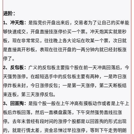
进阶：
1、冲天炮：
是指竞价开盘出来后，交易者为了让自己的买单能
够快速成交，开盘直接挂涨停价买一个票。冲天炮其实就是秒
板，现在非常常见，往往晚上各大论坛在吹某一个票，次日就
是直接高开秒板，表现在往往开盘的一两分钟内就已经封板涨
停了。
2、反包板：
广义的反包板主要指个股在前一天冲高回落后，今
天强势涨停。在超短选手中的反包板主要有两种，一是昨日涨
停炸板未封，今日涨停反包；一是第一天涨停，第二天断板结
束连板，第三天涨停反包。
3、回首掏：
是指个股一般在上午冲高有摸板动作或者是上午上
板后炸板回落，然后一直横盘震荡，下午突然强势直线拉涨
停。去年末曾经有段时间的涨停个股都是以回首掏的形式出现
的，就是行情太差，资金忌惮过早拉涨停，等到下午走势明朗