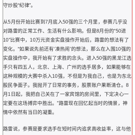
守炒股“纪律”。
从5月份开始比赛到7月底入50强的三个月里，参赛几乎没
对路雷的正常工作、生活有什么影响。但是8月份的“50进
10”比赛中，10万元资金实盘操作开始后，路雷的想法有了
变化。“如果说先前还有‘凑热闹’的想法，那么在入围10强的
实盘操作中，我开始有了求胜的念头。进入50强的黑龙江选
手只有四五人，北京、上海、广州的选手居多，如果能够在
这种规模的大赛中杀入10强，不但是为我自己，也是为东北
股民争面子。我抛开了日常的事务，股票账户果断清仓。8
月1日起，我把自己关在了一家宾馆的房间里，下定决心一
定要在这场搏弈中胜出。”路雷现在回忆起当时的情景，神
情中依然有当日的凝重。
路雷说，参赛是要求选手在短时间内追求高收益率，这与他