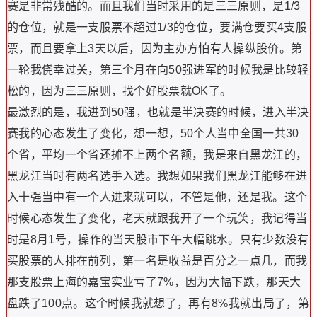
赛是非常残酷的。而且我们当时采用的是三三原则，是1/3
的仓位，就是一支股票不超过1/3的仓位，要满仓要买4支股
票，而且要拿上3天以后，因为主办方怕有人操纵股价。第
一轮我侥幸过关，第三个月在向50强进军的时候我是比较轻
松的，因为三三原则，找个好股票就OK了。
最激烈的是，我进到50强，也就是半决赛的时候，进入半决
赛我的心态发生了变化，想一想，50个人当中全国一共30
个省，平均一个省还摊不上两个名额，我是来自黑龙江的，
黑龙江当时有两名选手入选。我想如果我们黑龙江能够在进
入十强当中有一个人进来就可以，不管是他，还是我。这个
时候心态发生了变化，老天就跟我开了一个玩笑，我记得当
时是8月1号，操作的当天股市下午大幅跳水。只有少数没有
买股票的人排在前列，第一名是收益是百分之一点几，而我
那支股票上海的嘉宝实业亏了7%，因为大幅下跌，那天大
盘跌了100点。这个时候我就想了，再有8%我就出局了，第