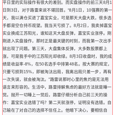
平日里的实际操作有很大的差别。而实盘操作的前三天8月1
日到3日，对于路雷来说不堪回首。“8月1日，10强赛的第一
天，我以满仓买进了嘉宝实业，可是那天大盘大跌，很多选
手都是空仓持币观望。我当天亏损了。8月2日，我卖掉嘉宝
实业换成江苏阳光，谁知这天大盘反弹，嘉宝实业涨停。刚
刚进入实盘操作，那时正是最关键的时刻，而我第一次出手
就出现了问题。第三天，大盘集体反弹，大多数股票都上
涨，可是我手中的江苏阳光却收绿。8月3日收盘时，我的成
绩是收益率-8%，在50名选手中排第48名。按大赛的规定，
只要亏损到15%，即被淘汰出局，我离出局只差一步，再有
一次失误，就会被淘汰。”路雷说那时心里的焦灼是无法用
语言来形容的。生活中，路雷排解焦虑的最好方法就是睡一
觉。抛开一切睡上一觉后，路雷仔细分析自己前三天的操
作：嘉宝实业选错了吗？第二天就涨停，证明没有选错。自
己输在了对自己的选择不信任上。他暗下决心，要相信自