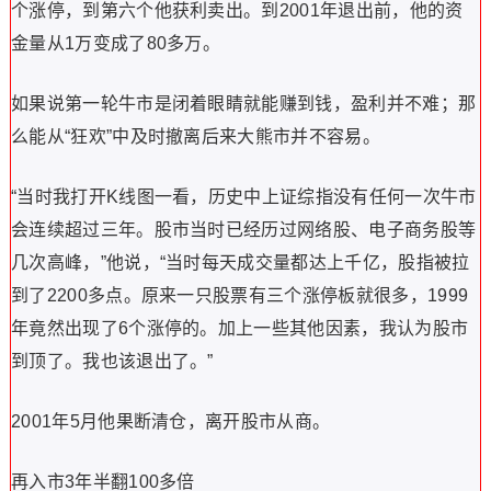
个涨停，到第六个他获利卖出。到2001年退出前，他的资
金量从1万变成了80多万。
如果说第一轮牛市是闭着眼睛就能赚到钱，盈利并不难；那
么能从“狂欢”中及时撤离后来大熊市并不容易。
“当时我打开K线图一看，历史中上证综指没有任何一次牛市
会连续超过三年。股市当时已经历过网络股、电子商务股等
几次高峰，”他说，“当时每天成交量都达上千亿，股指被拉
到了2200多点。原来一只股票有三个涨停板就很多，1999
年竟然出现了6个涨停的。加上一些其他因素，我认为股市
到顶了。我也该退出了。”
2001年5月他果断清仓，离开股市从商。
再入市3年半翻100多倍