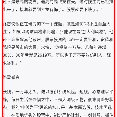
还不是最高的境界，最高的是飞龙在天。这时候主力已经拉
出来了，接着就要到亢龙有悔了。股票就要下跌了。”
路雷说他正在研究的下一个课题，就是如何“积小胜而至大
胜”，如果以踢球风格来比喻，那他现在是“意大利风格”。他
还不忘提醒其他散户，股票投资的心态一定要平和，贪欲和
恐惧是股市的大忌，求快，“你投资一万块，若每年递增
30%，30年后就是2619万。所以也千万不要效仿别人，谋
求暴利。”
路雷感言
长线，一万年太久，难以抵御系统风险。短线，心态难以平
静，每日生活在恐惧之中，不是大师级人物，很难调整好状
态。我的“中线为王”理论的核心是：基本面选股，技术面选
时，在质地优秀的股票中，制定严格计划，一剑封喉，抓住