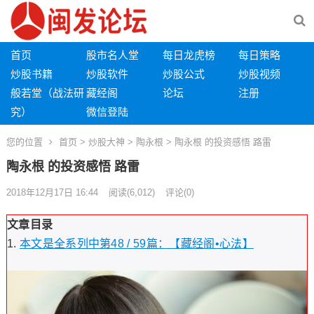
首页
股市名人堂
每日龙虎榜
每日策略
炒股书籍
炒股软件
炒股公式
炒股视频
般若堂（战法研
藏经阁
论坛
注册
究）
微信登陆
您的位置
首页
>
炒股大神
>
陶永根
> 陶永根 的投资感悟 路雷
陶永根 的投资感悟 路雷
2018年12月17日 16:44
阅读
(6,012)
评论(0)
文章目录
本文是全系列中第48 / 59篇：【藏经阁•心法】