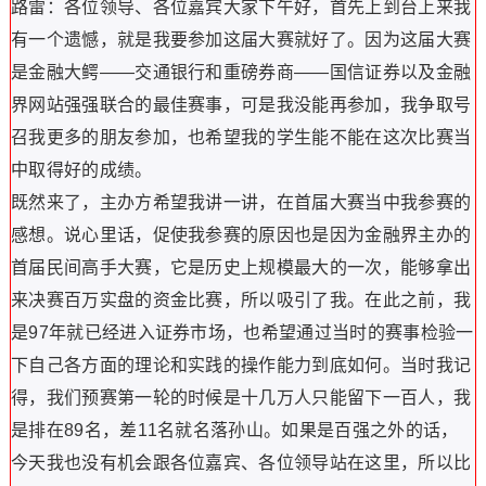
路雷：各位领导、各位嘉宾大家下午好，首先上到台上来我
有一个遗憾，就是我要参加这届大赛就好了。因为这届大赛
是金融大鳄——交通银行和重磅券商——国信证券以及金融
界网站强强联合的最佳赛事，可是我没能再参加，我争取号
召我更多的朋友参加，也希望我的学生能不能在这次比赛当
中取得好的成绩。
既然来了，主办方希望我讲一讲，在首届大赛当中我参赛的
感想。说心里话，促使我参赛的原因也是因为金融界主办的
首届民间高手大赛，它是历史上规模最大的一次，能够拿出
来决赛百万实盘的资金比赛，所以吸引了我。在此之前，我
是97年就已经进入证券市场，也希望通过当时的赛事检验一
下自己各方面的理论和实践的操作能力到底如何。当时我记
得，我们预赛第一轮的时候是十几万人只能留下一百人，我
是排在89名，差11名就名落孙山。如果是百强之外的话，
今天我也没有机会跟各位嘉宾、各位领导站在这里，所以比