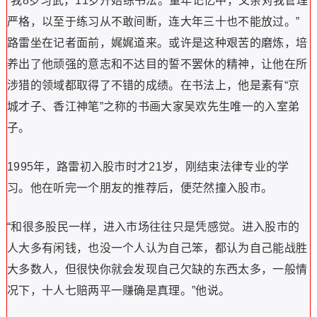
“我8岁习武，11岁开始练书法。童年记忆中，父亲对我管理
严格，以至于练习从不敢间断，连大年三十也不能放过。”
路雷坐在记者面前，娓娓道来。或许是这种艰苦的磨炼，培
养出了他顽强的意志和不达目的誓不罢休的精神，让他在所
涉猎的领域都取得了不错的成绩。在书法上，他是素有“京
城才子、香江神笔”之称的书画大家吴欢先生唯一的入室弟
子。
1995年，路雷初入股市时才21岁，刚结束法律专业的学
习。他在听完一个朋友的推荐后，便茫然撞入股市。
“和很多股民一样，进入市场往往只是凭感觉。进入股市的
人大多有闲钱，也没一个人认为自己笨，都认为自己能战胜
大多数人，但很快你就会发现自己欠缺的东西太多，一般情
况下，十人七赔两平一赚确是真理。”他说。