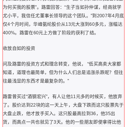
为何买我的股票”。路雷回答：“生子当如孙仲谋，经商就学
尤小平，我信任尤董事长领导的这个团队。”到2007年4月底
仅4个月时间，华峰氨纶股价从13元大涨到60多元，涨幅达
400%。路雷在60元上方做了阶段的获利了结。
收放自如的投资
问及路雷的投资方式和理念转变，他说， “低买高卖大家都
知道，道理也最简单，但为什么人们总是追涨杀跌呢？但往
往最浅显的东西才是最复杂的。”
路雷曾买过“酒钢宏兴”，有人让他11元多的时候买，他放弃
了。股价达到22块的这一天上午，大盘下跌而这只股票先于
大盘止跌，他才放手买入。这只股最高拉到36，他35出
货，而高点一共也就见了3天。他的一些朋友即使拿得比他