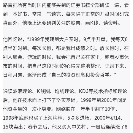
路雷把所有当时国内能够买到的证券书籍全部研读一遍，看
到一本好书，常常一气读完，每天除了正常的开盘时间研究
盘面外，他晚上还要研判关注的股票，画K线，读资料。
他回忆说，“1999年我转到大户室时，9点半开盘，我每天8
点半准时到。每次长假，都是我出成绩之时。放长假时，在
别人聚会、游玩的时候，我会把自己关在家里，趁着股市休
市的时间，把自己这段时间的心得完整地整理、记录下来，
日积月累，逐渐形成了自己的投资理念和投资哲学。”
通读波浪理论、K线图、均线理论、KDJ等技术指标和理论
后，他在技术面上打下了坚实基础。1999年到2001年间是
他资金量的一次小突变。网络股在一年半里翻了10倍，
1998年底他也买了上海梅林，5块多进场，2000年初14、
15块卖出；春节之后，他又买入中关村，一周后连续涨了6