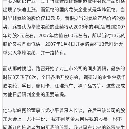
一般的纺织行业，其子行业合成纤维制造业中氨纶产品价格
出现了快速上涨，而氨纶的国内龙头企业就是华峰氨纶。当
时华峰氨纶的股价仅13元多，而根据当时氨纶产品价格的涨
势，路雷认为华峰氨纶的业绩将从2006年的4毛猛增到2007
年每股2元左右，2007年估值在60元左右，所以当时13元的
股价又被严重低估。2007年1月4日开始路雷在13元附近大
举买入华峰氨纶，并一路持有。
而从那时候起，路雷开始了对上市公司的同步调研，最多的
时候8天飞了8次，全国各地开股东会，调研过的企业包括华
峰氨纶、孚日、瑞贝卡、江淮汽车、獐子岛等等。这些都成
为他日后研判企业的重要前提。
他与华峰氨纶董事长尤小平曾深入长谈，在后来该公司的股
东大会上，尤小平说：“我不问基金为何买我的股票，也不
问浙江的投资者为何买我的股票，我只问东北来的路雷先生