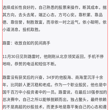
选择成长性良好的，自己熟悉的股票来操作，断其成本，揣
其方向，去头去尾，端正心态，方可心安。靠积累、靠品
德、靠信誉，制胜致富，而非依一时之运气，依小聪明，依
小道消息，投机取胜。
路雷：收放自如的民间高手
11月30日见到路雷时，他刚刚从北京领奖返回，手机不停
地响，恭贺的电话和短信不断。
路雷没有获奖后的兴奋，34岁的他股海、商海里沉浮十余
年，比同龄人更沉稳和老成。作为一个职业股民，他也是中
国千百万中小投资者中的一员。路雷说，在最后10强参加的
总决赛中，自己之所以能够脱颖而出，独占鳌头，最终依赖
的不是高超的炒股技术，而更多地是靠平衡自己的心态和遵